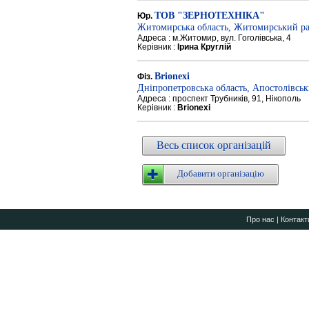
ТОВ "ЗЕРНОТЕХНІКА"
Юр.
Житомирська область, Житомирський р
Адреса : м.Житомир, вул. Гоголівська, 4
Керівник :
Ірина Круглій
Brionexi
Фіз.
Дніпропетровська область, Апостолівсь
Адреса : проспект Трубників, 91, Нікополь
Керівник :
Brionexi
Весь список організацій
Добавити організацію
Про нас
|
Контакт