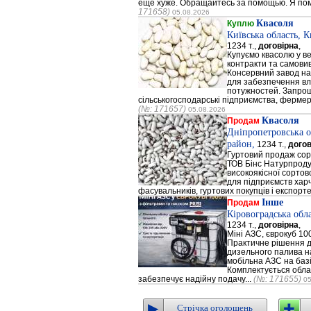
еще хуже. Обращайтесь за помощью. Я помо
171658)
05.08.2026
Квасоля
Куплю
Київська область, 
1234 т.,
договірна
,
Купуємо квасолю у ве
контракти та самовив
Консервний завод на 
для забезпечення в
потужностей. Запрош
сільськогосподарські підприємства, фермерс
(№: 171657)
05.08.2026
Квасоля
Продам
Дніпропетровська о
район,
1234 т.,
догов
Гуртовий продаж сор
ТОВ Бінс Натурпроду
високоякісної сортов
для підприємств хар
фасувальників, гуртових покупців і експортер
Інше
Продам
Кіровоградська обл
1234 т.,
договірна
,
Міні АЗС, єврокуб 100
Практичне рішення д
дизельного палива на
мобільна АЗС на базі
Комплектується облад
забезпечує надійну подачу...
(№: 171655)
05
Стрічка оголошень