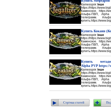
Купить Мефедрон
Категорія:
Інше
https://https://ww
Каменское. https://w
Альфа-ПВП, Alpha
телеграмм. Аль
купить.https://www.big
Купить Кокаин (Ко
Категорія:
Інше
https://https://ww
Каменское. https://w
Альфа-ПВП, Alpha
телеграмм. Аль
купить.https://www.big
Купить метадон
Alpha PVP https://
Категорія:
Інше
https://https://ww
Каменское. https://w
Альфа-ПВП, Alpha
телеграмм. Аль
купить.https://www.big
Стрічка статей
Под