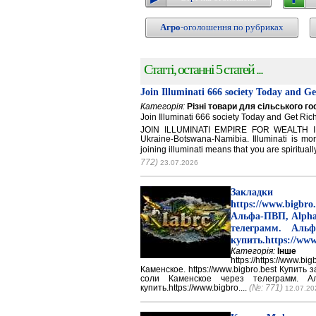
Агро
-оголошення по рубриках
Статті, останні 5 статей ...
Join Illuminati 666 society Today and G
Категорія:
Різні товари для сільського г
Join Illuminati 666 society Today and Get 
JOIN ILLUMINATI EMPIRE FOR WEALTH IN
Ukraine-Botswana-Namibia. Illuminati is mor
joining illuminati means that you are spirituall
772)
23.07.2026
Закладки 
https://www.big
Альфа-ПВП, Alpha
телеграмм. Аль
купить.https://www
Категорія:
Інше
https://https://ww
Каменское. https://www.bigbro.best Купить
соли Каменское через телеграмм. 
купить.https://www.bigbro....
(№: 771)
12.07.20