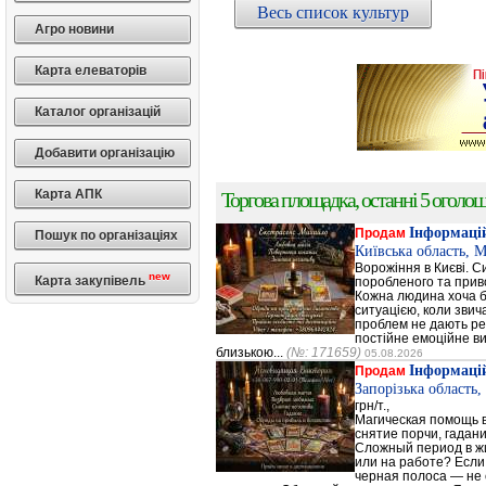
Весь список культур
Агро новини
Карта елеваторів
Каталог організацій
Добавити організацію
Карта АПК
Торгова площадка, останні 5 оголоше
Інформацій
Продам
Пошук по організаціях
Київська область, 
Ворожіння в Києві. С
new
Карта закупівель
поробленого та прив
Кожна людина хоча б 
ситуацією, коли зви
проблем не дають ре
постійне емоційне в
близькою...
(№: 171659)
05.08.2026
Інформацій
Продам
Запорізька област
грн/т.,
Магическая помощь 
снятие порчи, гадани
Сложный период в ж
или на работе? Если
черная полоса — не 