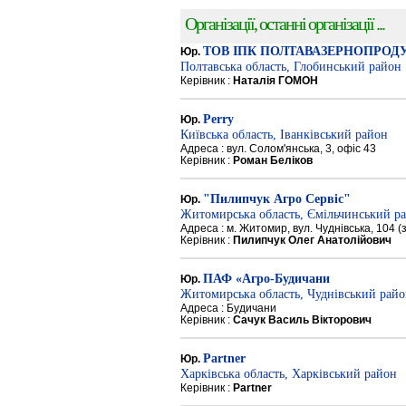
Організації, останні організації ...
ТОВ ІПК ПОЛТАВАЗЕРНОПРОД
Юр.
Полтавська область, Глобинський район
Керівник :
Наталія ГОМОН
Perry
Юр.
Київська область, Іванківський район
Адреса : вул. Солом'янська, 3, офіс 43
Керівник :
Роман Беліков
"Пилипчук Агро Сервіс"
Юр.
Житомирська область, Ємільчинський р
Адреса : м. Житомир, вул. Чуднівська, 104 
Керівник :
Пилипчук Олег Анатолійович
ПАФ «Агро-Будичани
Юр.
Житомирська область, Чуднівський рай
Адреса : Будичани
Керівник :
Сачук Василь Вікторович
Partner
Юр.
Харківська область, Харківський район
Керівник :
Partner