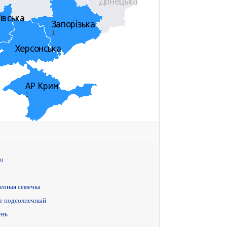
о
енная семечка
 подсолнечный
ень