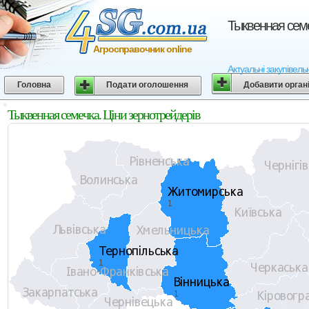
Тыквенная семе
Агросправочник online
Актуальні закупівель
Головна
Подати оголошення
Добавити орган
Тыквенная семечка. Ціни зернотрейдерів