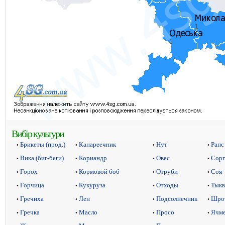
Вибір культури
Брикеты (прод.)
Канареечник
Нут
Рапс
•
•
•
•
Вика (биг-беги)
Кориандр
Овес
Сорг
•
•
•
•
Горох
Кормовой боб
Отруби
Соя
•
•
•
•
Горчица
Кукуруза
Отходы
Тыкв
•
•
•
•
Гречиха
Лен
Подсолнечник
Шрот
•
•
•
•
Гречка
Масло
Просо
Ячм
•
•
•
•