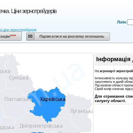
чка. Ціни зернотрейдерів
Логін:
ні ціни зернотрейдерів
new
ізацію
Підписатися на розсилку оголошень
Інформація 
На
агрокарті зернотре
Інтенсивність кольору ві
закупляють в даній област
Під назвою області пропа
Сірий колір означає відсу
Для отримання спис
силуету області.