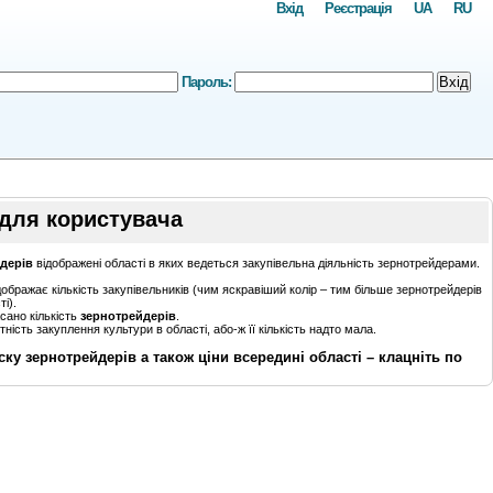
Вхід
Реєстрація
UA
RU
Пароль:
Вхід
для користувача
йдерів
відображені області в яких ведеться закупівельна діяльність зернотрейдерами.
дображає кількість закупівельників (чим яскравіший колір – тим більше зернотрейдерів
і).
сано кількість
зернотрейдерів
.
тність закуплення культури в області, або-ж її кількість надто мала.
ку зернотрейдерів а також ціни всередині області – клацніть по