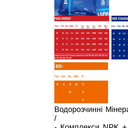
Водорозчинні Мiне
/
- Комплекси NPK + 