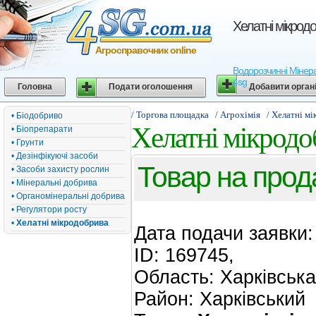
Хелатні мікрод
Агросправочник online
Водорозчинні Мiнера
4sg
Головна
Подати оголошення
Добавити орган
/ Торгова площадка
/ Агрохімія
/ Хелатні м
• Біодобриво
Хелатні мікродо
• Біопрепарати
• Грунти
• Дезінфікуючі засоби
Товар на прод
• Засоби захисту рослин
• Мінеральні добрива
• Органомінеральні добрива
• Регулятори росту
•
Хелатні мікродобрива
Дата подачи заявки
ID: 169745,
Область: Харківська
Район: Харківський