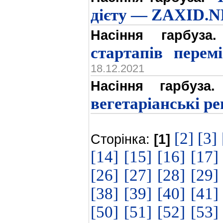
дієту — ZAXID.
Насіння гарбуза.
стартапів перемі
18.12.2021
Насіння гарбуза.
вегетаріанські р
[2]
[3]
Сторінка:
[1]
[14]
[15]
[16]
[17]
[26]
[27]
[28]
[29]
[38]
[39]
[40]
[41]
[50]
[51]
[52]
[53]