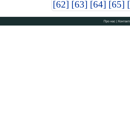
[62]
[63]
[64]
[65]
Про нас
|
Контакт