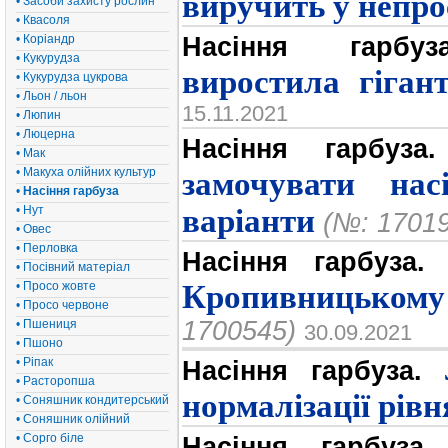
виручить у непро
• Засоби захисту рослин
• Квасоля
• Коріандр
Насіння гарбуза
• Кукурудза
виростила гігант
• Кукурудза цукрова
• Льон / льон
15.11.2021
• Люпин
• Люцерна
Насіння гарбуза.
• Мак
• Макуха олійних культур
замочувати нас
•
Насіння гарбуза
• Нут
варіанти
(№: 1701
• Овес
• Перловка
Насіння гарбуза.
• Посівний матеріал
• Просо жовте
Кропивницькому
• Просо червоне
1700545)
• Пшениця
30.09.2021
• Пшоно
• Ріпак
Насіння гарбуза.
• Расторопша
нормалізації рів
• Соняшник кондитерський
• Соняшник олійний
• Сорго біле
Насіння гарбуза.