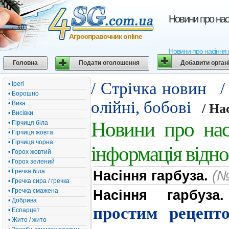
Новини про насі
Агросправочник online
Новини про насіння г
Головна
Подати оголошення
Добавити орган
/ Стрічка новин
/
• Ірегі
• Борошно
олійні, бобові
• Вика
/ На
• Висівки
Новини про насі
• Гірчиця біла
• Гірчиця жовта
• Гірчиця чорна
інформація відно
• Горох жовтий
• Горох зелений
• Гречка біла
Насіння гарбуза.
(№
• Гречка сира / гречка
• Гречка смажена
Насіння гарбуза.
• Добрива
простим рецепто
• Еспарцет
• Жито / жито