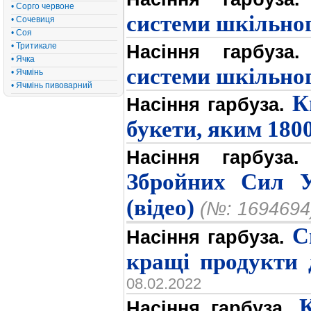
• Сорго червоне
системи шкільно
• Сочевиця
• Соя
• Тритикале
Насіння гарбуза.
• Ячка
системи шкільно
• Ячмінь
• Ячмінь пивоварний
К
Насіння гарбуза.
букети, яким 180
Насіння гарбуза.
Збройних Сил У
(відео)
(№: 1694694
С
Насіння гарбуза.
кращі продукти 
08.02.2022
Насіння гарбуза.