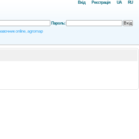
Вхід
Реєстрація
UA
RU
Пароль:
Вхід
правочник online, agromap