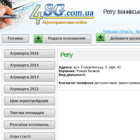
Perry. Іванківс
Агросправочник online
Київська область - Ів
Головна
Подати оголошення
Добавити орган
Агрокарта 2016
Perry
Агрокарта 2014
Адреса:
вул. Солом'янська, 3, офіс 43
Керівник:
Роман Беліков
Вид діяльності:
Агрокарта 2013
Контактні телефони
доступні лише зареєстрован
Агрокарта 2012
Ціни зернотрейдерів
Торгова площадка
Розсилка оголошень
Агро статті