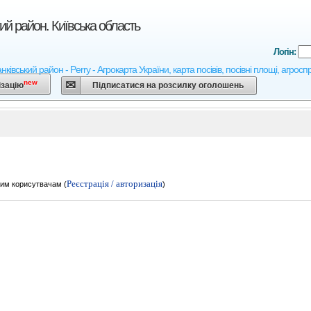
ький район. Київська область
Логін:
анківський район - Perry - Агрокарта України, карта посівів, посівні площі, агрос
new
ізацію
Підписатися на розсилку оголошень
Реєстрація / авторизація
им корисутвачам (
)