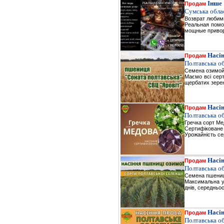
Інше
Продам
Сумська облас
Возврат любимы
Реальная помо
мощные привор
Насін
Продам
Полтавська об
Семена озимой
Маємо всі серт
щербатих зере
Насін
Продам
Полтавська об
Гречка сорт Ме
Сертифіковане 
Урожайність сер
Насін
Продам
Полтавська об
Семена пшениц
Максимальна ур
днів, середньос
Насін
Продам
Полтавська об