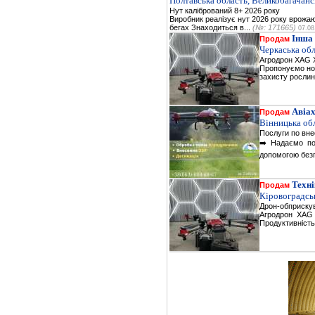
Полтавська область, Великобагачанс
Нут калібрований 8+ 2026 року
Виробник реалізує нут 2026 року врожаю 
бегах Знаходиться в...
(№: 171665)
07.08
Інша 
Продам
Черкаська об
Агродрон XAG 
Пропонуємо нов
захисту рослин 
Авіа
Продам
Вінницька обл
Послуги по вне
➡️ Надаємо пос
допомогою безп
Техні
Продам
Кіровоградськ
Дрон-обприскув
Агродрон XAG 
Продуктивність 