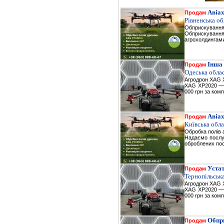
Авіа
Продам
Рівненська об
Обприскування
Обприскування
агрохолдингами
Інша 
Продам
Одеська обла
Агродрон XAG X
XAG XP2020 — п
000 грн за ком
Авіа
Продам
Київська обл
Обробка полів 
Надаємо послуг
оброблених пос
Уста
Продам
Тернопільська
Агродрон XAG X
XAG XP2020 — п
000 грн за ком
Обпр
Продам