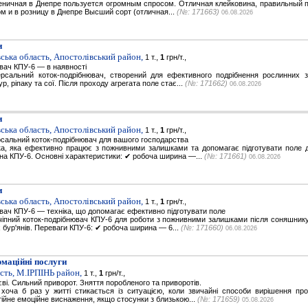
ничная в Днепре пользуется огромным спросом. Отличная клейковина, правильный п
том и в розницу в Днепре Высший сорт (отличная...
(№: 171663)
06.08.2026
и
ська область, Апостолівський район,
1 т.,
1
грн/т.,
вач КПУ-6 — в наявності
рсальний коток-подрібнювач, створений для ефективного подрібнення рослинних за
р, ріпаку та сої. Після проходу агрегата поле стає...
(№: 171662)
06.08.2026
и
ська область, Апостолівський район,
1 т.,
1
грн/т.,
сальний коток-подрібнювач для вашого господарства
іка, яка ефективно працює з пожнивними залишками та допомагає підготувати поле д
 на КПУ-6. Основні характеристики: ✔ робоча ширина —...
(№: 171661)
06.08.2026
и
ська область, Апостолівський район,
1 т.,
1
грн/т.,
вач КПУ-6 — техніка, що допомагає ефективно підготувати поле
іпний коток-подрібнювач КПУ-6 для роботи з пожнивними залишками після соняшнику, 
х бур'янів. Переваги КПУ-6: ✔ робоча ширина — 6...
(№: 171660)
06.08.2026
маційні послуги
сть, М.IРПIНЬ район,
1 т.,
1
грн/т.,
єві. Сильний приворот. Зняття поробленого та приворотів.
хоча б раз у житті стикається із ситуацією, коли звичайні способи вирішення пр
тійне емоційне виснаження, якщо стосунки з близькою...
(№: 171659)
05.08.2026