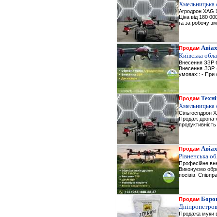
Хмельницька 
Агродрон XAG 
Ціна від 180 0
га за робочу зм
Авіа
Продам
Київська обла
Внесення ЗЗР 
Внесення ЗЗР (
умовах:: - При 
Техні
Продам
Хмельницька 
Сільгоспдрон X
Продаж дрона-о
продуктивність 
Авіа
Продам
Рівненська об
Професійне вн
Виконуємо обро
посівів. Співп
Боро
Продам
Дніпропетров
Продажа муки в