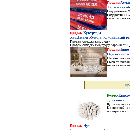
Хелат
Продам
Харківська об
Водорозчинні 
Водорозчинні 
кислота - захищ
Кукурудза
Продам
Харківська область, Коломацький ра
Продам солодку кукурудзу
Продам солодку кукурудзу "Драйвер". Ці
Інше
Продам
Одеська облас
Магическая пом
Бывают моменты
песок сквозь п
Про
Квасо
Куплю
Дніпропетров
Купуємо квасо
Консервний за
автотранспорто
Нут
Продам