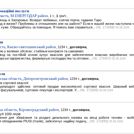
маційні послуги
бласть, М.ЕНЕРГОДАР район,
1 т.,
1
грн/т.,
ощь в Запорожье. Возврат любимых, снятие порчи, гадание Таро.
д в жизни? Проблемы в отношениях или на работе? Если в вашей жизни наступила ч
 хуже. Обращайтесь за помощью. Я помогу вам справиться...
(№: 171658)
05.08.2026
ля
асть, Києво-святошинський район,
1234 т.,
договірна
,
ю у великих обсягах: стабільні контракти та самовивіз
вод на постійній основі купує квасолю для забезпечення власних виробничих по
арські підприємства, фермерські господарства та оптових...
(№: 171657)
05.08.2026
оля
ська область, Дніпропетровський район,
1234 т.,
договірна
,
ж сортової квасолі
рпродукт здійснює оптовий продаж високоякісної сортової квасолі. Широкий виб
фасувальників, гуртових покупців і експортерів. У...
(№: 171656)
05.08.2026
а область, Кіровоградський район,
1234 т.,
договірна
,
уб 1000 літрів
ення для зберігання та роздачі дизельного палива на місці роботи техніки - моб
 обладнанням PIUSI (Італія), забезпечує надійну подачу...
(№: 171655)
05.08.2026