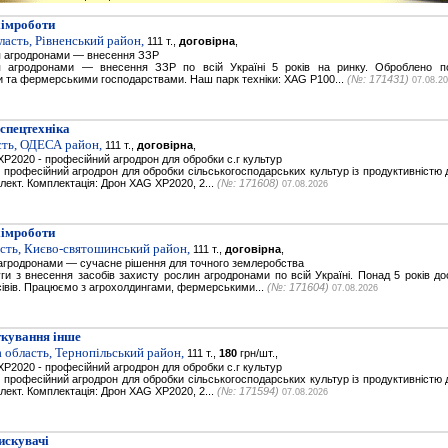
хімроботи
ласть, Рівненський район,
111 т.,
договірна
,
 агродронами — внесення ЗЗР
 агродронами — внесення ЗЗР по всій Україні 5 років на ринку. Оброблено п
 та фермерськими господарствами. Наш парк техніки: XAG P100...
(№: 171431)
07.08.2
спецтехніка
сть, ОДЕСА район,
111 т.,
договірна
,
P2020 - професійний агродрон для обробки с.г культур
рофесійний агродрон для обробки сільськогосподарських культур із продуктивністю до
плект. Комплектація: Дрон XAG XP2020, 2...
(№: 171608)
07.08.2026
хімроботи
асть, Києво-святошинський район,
111 т.,
договірна
,
агродронами — сучасне рішення для точного землеробства
и з внесення засобів захисту рослин агродронами по всій Україні. Понад 5 років дос
івів. Працюємо з агрохолдингами, фермерськими...
(№: 171604)
07.08.2026
ткування інше
 область, Тернопільський район,
111 т.,
180
грн/шт.,
P2020 - професійний агродрон для обробки с.г культур
рофесійний агродрон для обробки сільськогосподарських культур із продуктивністю до
плект. Комплектація: Дрон XAG XP2020, 2...
(№: 171594)
07.08.2026
искувачі