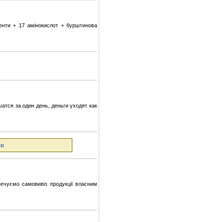
енти + 17 амінокислот + бурштинова
атся за один день, деньги уходят как
ни
ечуємо самовивіз продукції власним