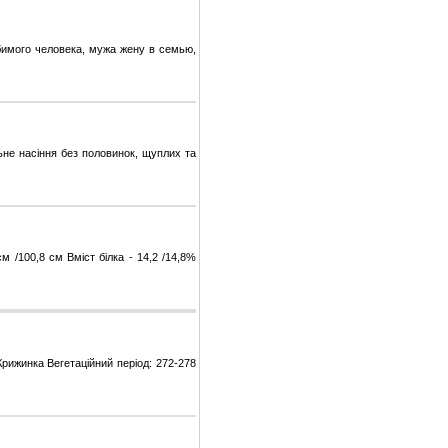
имого человека, мужа жену в семью,
ьне насіння без половинок, щуплих та
м /100,8 см Вміст білка - 14,2 /14,8%
Крижинка Вегетаційний період: 272-278