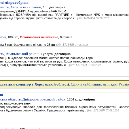
ні мікродобрива
ласть, Харківський район,
1 т.,
договірна
,
Мiнеральнi ДОБРИВА від виробника PARTNER
Мiнеральнi ДОБРИВА від виробника PARTNER / - Комплекси NPK + мезо-мікроелем
ають від стресів, підвищують стійкість до хвороб і...
(№: 169745)
08.08.2026
йон,
100 шт.,
Оголошення не активне
,
8
грн/шт.,
на 8 грн. Фасування в сітках по 25 шт
(№: 171668)
07.08.2026
ть, Ананьївський район,
1 услуга,
договірна
,
ощь в Одессе: любовная магия, снятие порчи, расклады Таро.
, когда кажется, что всё валится из рук. Когда отношения, строившиеся годами, руш
альцы, а внутри остается только усталость и...
(№: 171667)
07.08.2026
дається елеватор у Херсонській області.
Один з найбільших на півдні Украї
ля
ська область, Дніпропетровський район,
1234 т.,
договірна
,
лю на консервування
вод закуповує квасолю для забезпечення власних виробничих потужностей. Забезп
м з будь-якого регіону України. Працюємо з партіями від...
(№: 171666)
07.08.2026