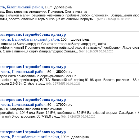
ть, Білопільський район,
1 шт.,
договірна
,
х. Восстановить отношения. Приворот. Снять негатив.
щь сильной магии, решение жизненных проблем любой сложности. Возвращения люб
оты, восстановление и гармонизация отношений, вернуть...
(№: 171654)
05.08.2026
ня зернових і зернобобових культур
ласть, Великобагачанський район,
100 т.,
договірна
,
 пшеницы &amp;amp;quot;Соната полтавська&amp;amp;quot;, еліта
ифікати якості! Пропонуємо насіння найвищої якості та власної калібровки. Лише сил
н. Озима пшениця сорту &amp;amp;quot;Соната...
(№: 161033)
05.08.2026
ня зернових і зернобобових культур
ласть, Полтавський район,
50 т.,
35000
грн/т.,
дова еліта самозапильна сертифікована насіння
насіння від оригінатора, ЕЛІТА. Вегетаційний період 91-96 днів. Висота рослини - 86 с
едня 2,5-3,5т. Стійкість до...
(№: 167969)
05.08.2026
ня зернових і зернобобових культур
ласть, Полтавський район,
50 т.,
17000
грн/т.,
ы ПС Магдалинівка еліта м'яка озимая
ожайність: 104,6 ц/га Білок 14,5%, клейковина 32,5% Батьківські форми: Сагайдак х 
тиглий Висота рослин: 88,7-95,0 см,...
(№: 171602)
05.08.2026
ня зернових і зернобобових культур
ласть, Великобагачанський район,
100 т.,
договірна
,