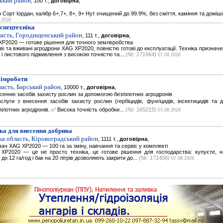
ький район,
100 т.,
договірна
,
Сорт Іордан, калібр 6+,7+, 8+, 9+ Нут очищений до 99.9%, без сміття, каміння та домішок
.2026
спецтехніка
ласть, Городищенський район,
111 т.,
договірна
,
XP2020 — готове рішення для точного землеробства
і та вживані агродрони XAG XP2020, повністю готові до експлуатації. Техніка признач
і листового підживлення з високою точністю та...
(№: 171664)
07.08.2026
хімроботи
асть, Барський район,
10000 т.,
договірна
,
сенню засобів захисту рослин за допомогою безпілотних агродронів
луги з внесення засобів захисту рослин (гербіцидів, фунгіцидів, інсектицидів та де
ілотних агродронів. ✅ Висока точність обробки...
(№: 165215)
07.08.2026
ка для внесення добрива
а область, Кіровоградський район,
1111 т.,
договірна
,
ач XAG XP2020 — 100 га за зміну, навчання та сервіс у комплекті
XP2020 — це не просто техніка, це готове рішення для господарства: купуєте, н
до 12 га/год і бак на 20 літрів дозволяють закрити до...
(№: 171456)
07.08.2026