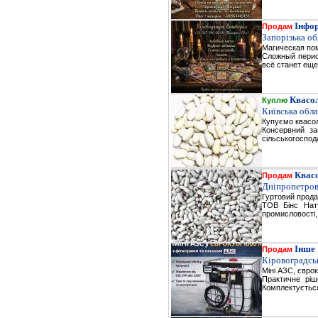
Інфор
Продам
Запорізька о
Магическая пом
Сложный перио
всё станет еще
Квасо
Куплю
Київська обл
Купуємо квасол
Консервний за
сільськогоспод
Квас
Продам
Дніпропетров
Гуртовий прода
ТОВ Бінс Нату
промисловості, 
Інше
Продам
Кіровоградськ
Міні АЗС, єврок
Практичне ріш
Комплектується