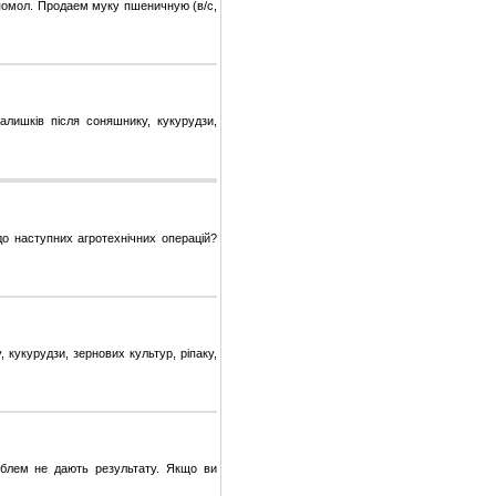
омол. Продаем муку пшеничную (в/с,
лишків після соняшнику, кукурудзи,
о наступних агротехнічних операцій?
кукурудзи, зернових культур, ріпаку,
облем не дають результату. Якщо ви