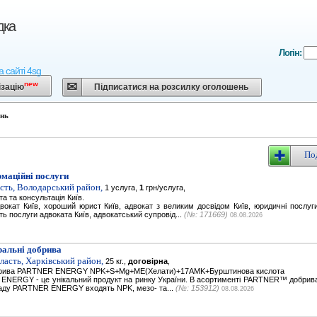
дка
Логін:
 сайті 4sg
new
ізацію
Підписатися на розсилку оголошень
ень
По
маційні послуги
сть, Володарський район,
1 услуга,
1
грн/услуга,
а та консультація Київ.
вокат Київ, хороший юрист Київ, адвокат з великим досвідом Київ, юридичні послуги 
ть послуги адвоката Київ, адвокатський супровід...
(№: 171669)
08.08.2026
ральні добрива
ласть, Харківський район,
25 кг.,
договірна
,
обрива PARTNER ENERGY NPK+S+Mg+ME(Хелати)+17AMK+Бурштинова кислота
ENERGY - це унікальний продукт на ринку України. В асортименті PARTNER™ добрива ц
ладу PARTNER ENERGY входять NPK, мезо- та...
(№: 153912)
08.08.2026