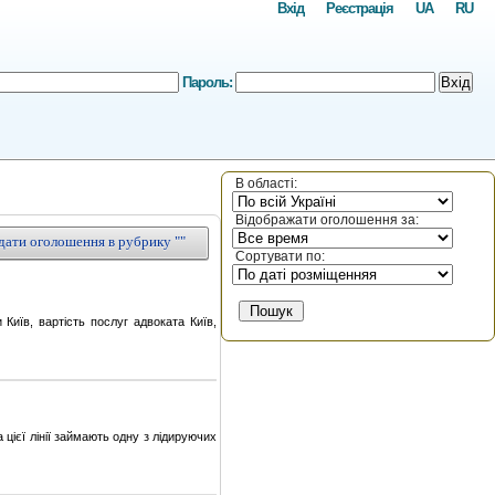
Вхід
Реєстрація
UA
RU
Пароль:
Вхід
В області:
Відображати оголошення за:
дати оголошення в рубрику ""
Сортувати по:
Київ, вартість послуг адвоката Київ,
ієї лінії займають одну з лідируючих