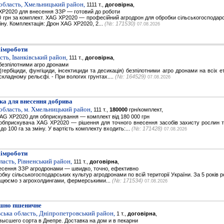
область, Хмельницький район,
1111 т.,
договірна
,
XP2020 для внесення ЗЗР — готовий до роботи
00 грн за комплект. XAG XP2020 — професійний агродрон для обробки сільськогосподарс
іну. Комплектація: Дрон XAG XP2020, 2...
(№: 171530)
07.08.2026
хімроботи
сть, Іванківський район,
111 т.,
договірна
,
безпілотними агро дронами
гербіциди, фунгіциди, інсектициди та десикація) безпілотними агро дронами на всіх 
складному рельєфі. - При вологих грунтах....
(№: 164529)
07.08.2026
ка для внесення добрива
область, м. Хмельницький район,
111 т.,
180000
грн/комплект,
AG XP2020 для обприскування — комплект від 180 000 грн
бприскувача XAG XP2020 — рішення для точного внесення засобів захисту рослин та 
до 100 га за зміну. У вартість комплекту входить:...
(№: 171428)
07.08.2026
хімроботи
ласть, Рівненський район,
111 т.,
договірна
,
есення ЗЗР агродронами — швидко, точно, ефективно
бку сільськогосподарських культур агродронами по всій території України. За 5 років р
рацюємо з агрохолдингами, фермерськими...
(№: 171534)
07.08.2026
шно пшеничне
ська область, Дніпропетровський район,
1 т.,
договірна
,
ысшего сорта в Днепре. Доставка на дом и в пекарни