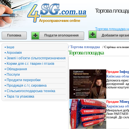
Торгова площа
Агросправочник online
Торгова площадка на
Головна
Подати оголошення
Добавити орган
/ Торгова площадка
• Інше
/ Стрічка оголош
Торгова площадка
• Агрохімія
• Землі і об'єкти сільгосппризначення
• Корми для с.г. тварин і птахів
• Обладнання
Інфор
Продам
• Послуги
Київська обла
• Продукти переробки
Допомога юрист
досвідчений ад
• Продукція с / г, сировина
скільки коштую
• Сільськогосподарська техніка
• Тара та упаковка
Міне
Продам
Харківська об
Мінеральні д
Лінія PARTNER 
позицій. До ск