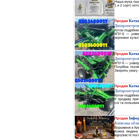
Наша мука пше
1 и 2 сорт) оп
Катк
Продам
Дніпропетров
Коток-подрібню
КПУ-6 — уніве
зернових культу
Катк
Продам
Дніпропетров
КПУ-6 — універ
Потрібна техн
Зверніть увагу
Катк
Продам
Дніпропетров
Коток-подрібню
У продажу прич
сої та польови
Інфор
Продам
Київська обла
Ворожіння в Ки
Кожна людина 
відчуваєте пос