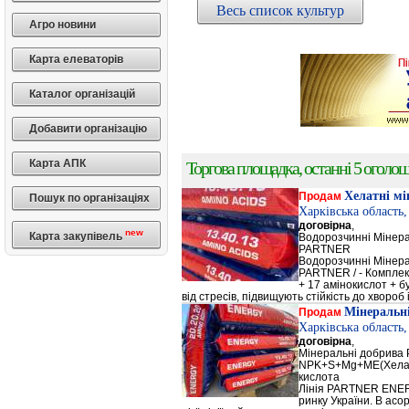
Весь список культур
Агро новини
Карта елеваторів
Каталог організацій
Добавити організацію
Карта АПК
Торгова площадка, останні 5 оголоше
Хелатні м
Продам
Пошук по організаціях
Харківська область
договірна
,
new
Карта закупівель
Водорозчинні Мiнер
PARTNER
Водорозчинні Мiнер
PARTNER / - Компле
+ 17 амінокислот + 
від стресів, підвищують стійкість до хвороб і
Мінеральн
Продам
Харківська область
договірна
,
Мінеральні добрив
NPK+S+Mg+ME(Хела
кислота
Лінія PARTNER ENERG
ринку України. В а