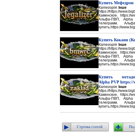
Купить Мефедрон
Категорія:
Інше
https://https://ww
Каменское. https://w
Альфа-ПВП, Alpha
телеграмм. Аль
купить.https://www.big
Купить Кокаин (Ко
Категорія:
Інше
https://https://ww
Каменское. https://w
Альфа-ПВП, Alpha
телеграмм. Аль
купить.https://www.big
Купить метадон
Alpha PVP https://
Категорія:
Інше
https://https://ww
Каменское. https://w
Альфа-ПВП, Alpha
телеграмм. Аль
купить.https://www.big
Стрічка статей
Под