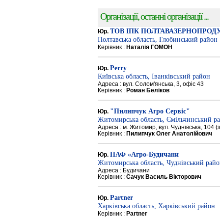
Організації, останні організації ...
ТОВ ІПК ПОЛТАВАЗЕРНОПРОД
Юр.
Полтавська область, Глобинський район
Керівник :
Наталія ГОМОН
Perry
Юр.
Київська область, Іванківський район
Адреса : вул. Солом'янська, 3, офіс 43
Керівник :
Роман Беліков
"Пилипчук Агро Сервіс"
Юр.
Житомирська область, Ємільчинський р
Адреса : м. Житомир, вул. Чуднівська, 104 
Керівник :
Пилипчук Олег Анатолійович
ПАФ «Агро-Будичани
Юр.
Житомирська область, Чуднівський рай
Адреса : Будичани
Керівник :
Сачук Василь Вікторович
Partner
Юр.
Харківська область, Харківський район
Керівник :
Partner