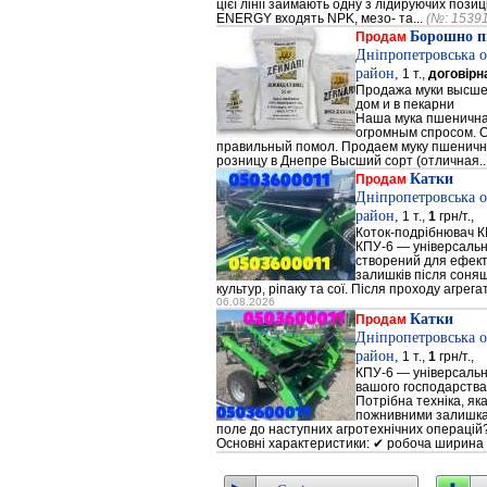
цієї лінії займають одну з лідируючих поз
ENERGY входять NPK, мезо- та...
(№: 1539
Борошно п
Продам
Дніпропетровська о
район,
1 т.,
договірн
Продажа муки высшег
дом и в пекарни
Наша мука пшенична
огромным спросом. О
правильный помол. Продаем муку пшеничную 
розницу в Днепре Высший сорт (отличная..
Катки
Продам
Дніпропетровська о
район,
1 т.,
1
грн/т.,
Коток-подрібнювач К
КПУ-6 — універсальн
створений для ефек
залишків після соняш
культур, ріпаку та сої. Після проходу агрега
06.08.2026
Катки
Продам
Дніпропетровська о
район,
1 т.,
1
грн/т.,
КПУ-6 — універсальн
вашого господарства
Потрібна техніка, як
пожнивними залишкам
поле до наступних агротехнічних операцій?
Основні характеристики: ✔ робоча ширина 