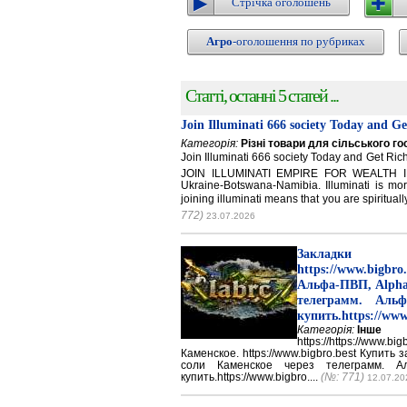
Стрічка оголошень
Агро
-оголошення по рубриках
Статті, останні 5 статей ...
Join Illuminati 666 society Today and G
Категорія:
Різні товари для сільського г
Join Illuminati 666 society Today and Get 
JOIN ILLUMINATI EMPIRE FOR WEALTH IN
Ukraine-Botswana-Namibia. Illuminati is mor
joining illuminati means that you are spirituall
772)
23.07.2026
Закладки 
https://www.big
Альфа-ПВП, Alpha
телеграмм. Аль
купить.https://www
Категорія:
Інше
https://https://ww
Каменское. https://www.bigbro.best Купить
соли Каменское через телеграмм. 
купить.https://www.bigbro....
(№: 771)
12.07.20