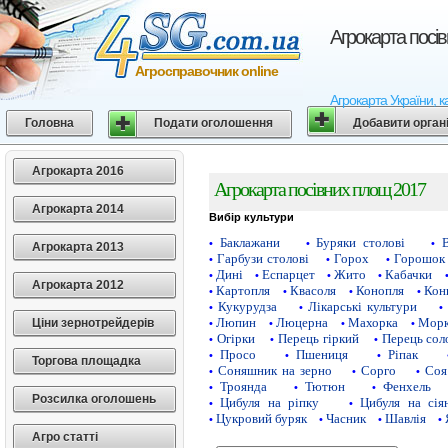
Агрокарта посі
Агросправочник online
Агрокарта України, к
Головна
Подати оголошення
Добавити орган
Агрокарта 2016
Агрокарта посівних площ 2017
Агрокарта 2014
Вибір культури
Баклажани
Буряки столові
•
•
•
Агрокарта 2013
Гарбузи столові
Горох
Горошок 
•
•
•
Дині
Еспарцет
Жито
Кабачки
•
•
•
•
Агрокарта 2012
Картопля
Квасоля
Конопля
Кон
•
•
•
•
Кукурудза
Лікарські культури
•
•
•
Люпин
Люцерна
Махорка
Морк
Ціни зернотрейдерів
•
•
•
•
Огірки
Перець гіркий
Перець сол
•
•
•
Просо
Пшениця
Ріпак
•
•
•
Торгова площадка
Соняшник на зерно
Сорго
Соя
•
•
•
Троянда
Тютюн
Фенхель
•
•
•
Розсилка оголошень
Цибуля на ріпку
Цибуля на сія
•
•
Цукровий буряк
Часник
Шавлія
•
•
•
•
Агро статті