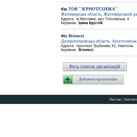
ТОВ "ЗЕРНОТЕХНІКА"
Юр.
Житомирська область, Житомирський р
Адреса : м.Житомир, вул. Гоголівська, 4
Керівник :
Ірина Круглій
Brionexi
Фіз.
Дніпропетровська область, Апостолівсь
Адреса : проспект Трубників, 91, Нікополь
Керівник :
Brionexi
Весь список організацій
Добавити організацію
Про нас
|
Контакт