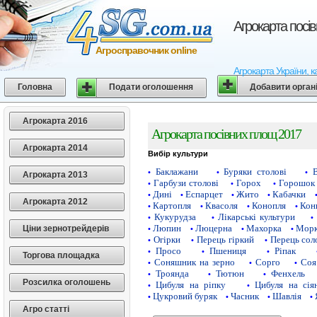
Агрокарта посі
Агросправочник online
Агрокарта України, к
Головна
Подати оголошення
Добавити орган
Агрокарта 2016
Агрокарта посівних площ 2017
Агрокарта 2014
Вибір культури
Баклажани
Буряки столові
•
•
•
Агрокарта 2013
Гарбузи столові
Горох
Горошок 
•
•
•
Дині
Еспарцет
Жито
Кабачки
•
•
•
•
Агрокарта 2012
Картопля
Квасоля
Конопля
Кон
•
•
•
•
Кукурудза
Лікарські культури
•
•
•
Люпин
Люцерна
Махорка
Морк
Ціни зернотрейдерів
•
•
•
•
Огірки
Перець гіркий
Перець сол
•
•
•
Просо
Пшениця
Ріпак
•
•
•
Торгова площадка
Соняшник на зерно
Сорго
Соя
•
•
•
Троянда
Тютюн
Фенхель
•
•
•
Розсилка оголошень
Цибуля на ріпку
Цибуля на сія
•
•
Цукровий буряк
Часник
Шавлія
•
•
•
•
Агро статті