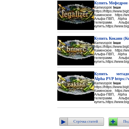
Купить Мефедрон
Категорія:
Інше
https://https://ww
Каменское. https://w
Альфа-ПВП, Alpha
телеграмм. Аль
купить.https://www.big
Купить Кокаин (Ко
Категорія:
Інше
https://https://ww
Каменское. https://w
Альфа-ПВП, Alpha
телеграмм. Аль
купить.https://www.big
Купить метадон
Alpha PVP https://
Категорія:
Інше
https://https://ww
Каменское. https://w
Альфа-ПВП, Alpha
телеграмм. Аль
купить.https://www.big
Стрічка статей
Под