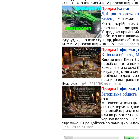
Основні характеристики: ✔ робоча ширина 
Катки
Продам
Дніпропетровська о
район,
1 т.,
1
грн/т.,
Коток-подрібнювач К
ефективно підготува
У продажу причіпний
роботи з пожнивними
кукурудзи, зернових культур, ріпаку, сої та 
КПУ-6: ✔ робоча ширина — 6...
(№: 171660)
Інформацій
Продам
Київська область, 
Ворожіння в Києві. С
поробленого та прив
Кожна людина хоча б 
ситуацією, коли зви
проблем не дають ре
постійне емоційне в
близькою...
(№: 171659)
05.08.2026
Інформацій
Продам
Запорізька област
грн/т.,
Магическая помощь 
снятие порчи, гадани
Сложный период в ж
или на работе? Если
черная полоса — не 
еще хуже. Обращайтесь за помощью. Я помо
171658)
05.08.2026