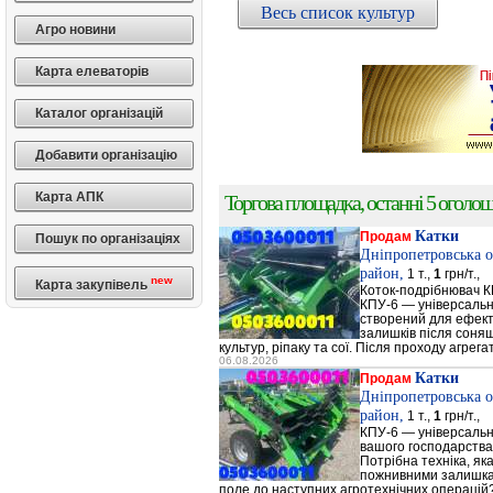
Весь список культур
Агро новини
Карта елеваторів
Каталог організацій
Добавити організацію
Карта АПК
Торгова площадка, останні 5 оголоше
Катки
Продам
Пошук по організаціях
Дніпропетровська о
район,
1 т.,
1
грн/т.,
new
Карта закупівель
Коток-подрібнювач К
КПУ-6 — універсальн
створений для ефек
залишків після соняш
культур, ріпаку та сої. Після проходу агрега
06.08.2026
Катки
Продам
Дніпропетровська о
район,
1 т.,
1
грн/т.,
КПУ-6 — універсальн
вашого господарства
Потрібна техніка, як
пожнивними залишкам
поле до наступних агротехнічних операцій?