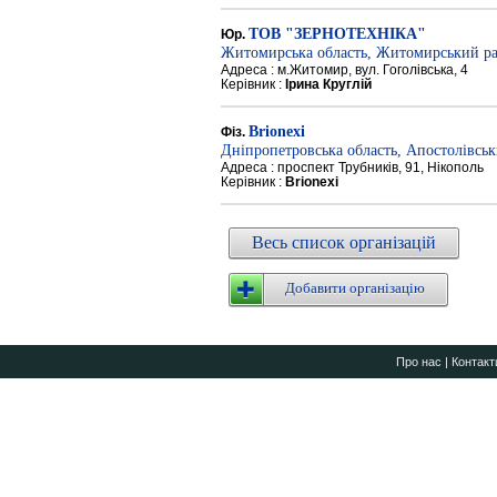
ТОВ "ЗЕРНОТЕХНІКА"
Юр.
Житомирська область, Житомирський р
Адреса : м.Житомир, вул. Гоголівська, 4
Керівник :
Ірина Круглій
Brionexi
Фіз.
Дніпропетровська область, Апостолівсь
Адреса : проспект Трубників, 91, Нікополь
Керівник :
Brionexi
Весь список організацій
Добавити організацію
Про нас
|
Контакт