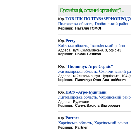
Організації, останні організації ...
ТОВ ІПК ПОЛТАВАЗЕРНОПРОД
Юр.
Полтавська область, Глобинський район
Керівник :
Наталія ГОМОН
Perry
Юр.
Київська область, Іванківський район
Адреса : вул. Солом'янська, 3, офіс 43
Керівник :
Роман Беліков
"Пилипчук Агро Сервіс"
Юр.
Житомирська область, Ємільчинський р
Адреса : м. Житомир, вул. Чуднівська, 104 
Керівник :
Пилипчук Олег Анатолійович
ПАФ «Агро-Будичани
Юр.
Житомирська область, Чуднівський рай
Адреса : Будичани
Керівник :
Сачук Василь Вікторович
Partner
Юр.
Харківська область, Харківський район
Керівник :
Partner