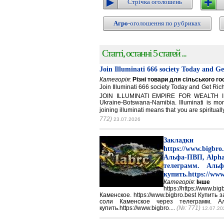
Стрічка оголошень
Агро
-оголошення по рубриках
Статті, останні 5 статей ...
Join Illuminati 666 society Today and G
Категорія:
Різні товари для сільського г
Join Illuminati 666 society Today and Get 
JOIN ILLUMINATI EMPIRE FOR WEALTH IN
Ukraine-Botswana-Namibia. Illuminati is mor
joining illuminati means that you are spirituall
772)
23.07.2026
Закладки 
https://www.big
Альфа-ПВП, Alpha
телеграмм. Аль
купить.https://www
Категорія:
Інше
https://https://ww
Каменское. https://www.bigbro.best Купить
соли Каменское через телеграмм. 
купить.https://www.bigbro....
(№: 771)
12.07.20