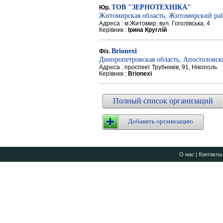
ТОВ "ЗЕРНОТЕХНІКА"
Юр.
Житомирская область, Житомирский ра
Адреса : м.Житомир, вул. Гоголівська, 4
Керівник :
Ірина Круглій
Brionexi
Фіз.
Днепропетровская область, Апостоловс
Адреса : проспект Трубників, 91, Нікополь
Керівник :
Brionexi
Полный список организаций
Добавить организацию
О нас
|
Контакты