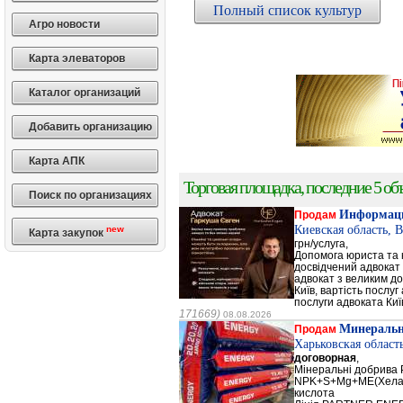
Полный список культур
Агро новости
Карта элеваторов
Каталог организаций
Добавить организацию
Карта АПК
Торговая площадка, последние 5 объ
Поиск по организациях
Информаци
Продам
Киевская область, 
new
Карта закупок
грн/услуга,
Допомога юриста та к
досвідчений адвокат 
адвокат з великим до
Київ, вартість послуг
послуги адвоката Киї
171669)
08.08.2026
Минеральн
Продам
Харьковская област
договорная
,
Мінеральні добрив
NPK+S+Mg+ME(Хела
кислота