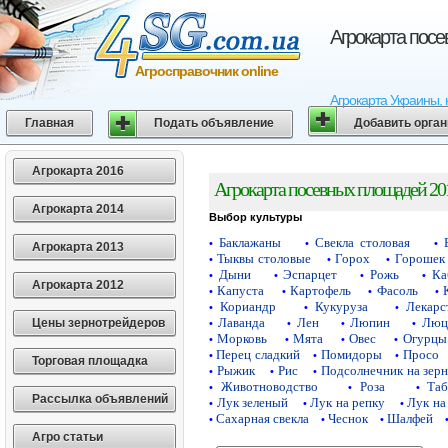
Агрокарта пос
Агросправочник online
Агрокарта Украины, 
Главная
Подать объявление
Добавить орга
Агрокарта 2016
Агрокарта посевных площадей 20
Агрокарта 2014
Выбор культуры
Баклажаны
Свекла столовая
•
•
•
Агрокарта 2013
Тыквы столовые
Горох
Горошек 
•
•
•
Дыни
Эспарцет
Рожь
Ка
•
•
•
•
Агрокарта 2012
Капуста
Картофель
Фасоль
•
•
•
•
Кориандр
Кукуруза
Лекарс
•
•
•
Лаванда
Лен
Люпин
Люц
Цены зернотрейдеров
•
•
•
•
Морковь
Мята
Овес
Огурцы
•
•
•
•
Перец сладкий
Помидоры
Просо
•
•
•
Торговая площадка
Рыжик
Рис
Подсолнечник на зер
•
•
•
Животноводство
Роза
Таб
•
•
•
Рассылка объявлений
Лук зеленый
Лук на репку
Лук на
•
•
•
Сахарная свекла
Чеснок
Шалфей
•
•
•
Агро статьи