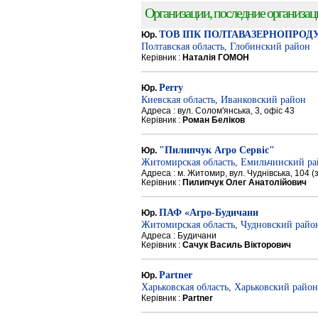
Организации, последние организации
ТОВ ІПК ПОЛТАВАЗЕРНОПРОД
Юр.
Полтавская область, Глобинский район
Керівник :
Наталія ГОМОН
Perry
Юр.
Киевская область, Иванковский район
Адреса : вул. Солом'янська, 3, офіс 43
Керівник :
Роман Беліков
"Пилипчук Агро Сервіс"
Юр.
Житомирская область, Емильчинский р
Адреса : м. Житомир, вул. Чуднівська, 104 
Керівник :
Пилипчук Олег Анатолійович
ПАФ «Агро-Будичани
Юр.
Житомирская область, Чудновский райо
Адреса : Будичани
Керівник :
Сачук Василь Вікторович
Partner
Юр.
Харьковская область, Харьковский район
Керівник :
Partner