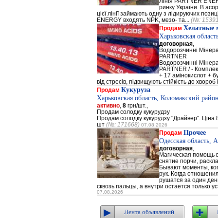
Лінія PARTNER ENERG
ринку України. В а
цієї лінії займають одну з лідируючих поз
ENERGY входять NPK, мезо- та...
(№: 1539
Хелатные 
Продам
Харьковская област
договорная
,
Водорозчинні Мiнер
PARTNER
Водорозчинні Мiнер
PARTNER / - Компле
+ 17 амінокислот + 
від стресів, підвищують стійкість до хвороб і
Кукуруза
Продам
Харьковская область, Коломакский район
активно
,
8
грн/шт.,
Продам солодку кукурудзу
Продам солодку кукурудзу "Драйвер". Ціна 8
шт
(№: 171668)
07.08.2026
Прочее
Продам
Одесская область, 
договорная
,
Магическая помощь в
снятие порчи, раскл
Бывают моменты, когд
рук. Когда отношени
рушатся за один день
сквозь пальцы, а внутри остается только ус
07.08.2026
Лента объявлений