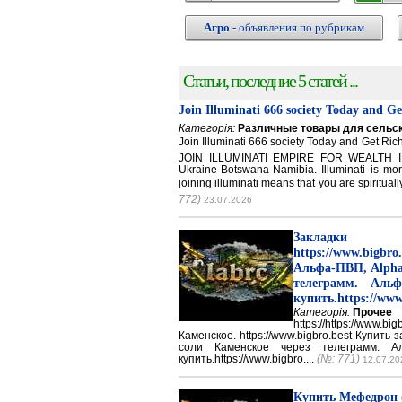
Агро
- объявления по рубрикам
Статьи, последние 5 статей ...
Join Illuminati 666 society Today and G
Категорія:
Различные товары для сельск
Join Illuminati 666 society Today and Get 
JOIN ILLUMINATI EMPIRE FOR WEALTH IN
Ukraine-Botswana-Namibia. Illuminati is mor
joining illuminati means that you are spirituall
772)
23.07.2026
Закладки 
https://www.big
Альфа-ПВП, Alpha
телеграмм. Аль
купить.https://www
Категорія:
Прочее
https://https://ww
Каменское. https://www.bigbro.best Купить
соли Каменское через телеграмм. 
купить.https://www.bigbro....
(№: 771)
12.07.20
Купить Мефедрон