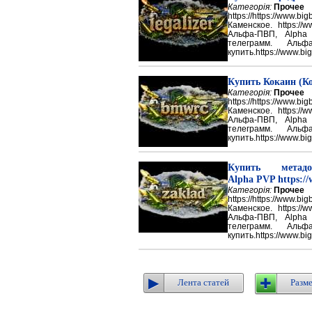
Категорія:
Прочее
https://https://ww
Каменское. https://w
Альфа-ПВП, Alpha
телеграмм. Аль
купить.https://www.big
Купить Кокаин (Ко
Категорія:
Прочее
https://https://ww
Каменское. https://w
Альфа-ПВП, Alpha
телеграмм. Аль
купить.https://www.big
Купить метадон
Alpha PVP https://
Категорія:
Прочее
https://https://ww
Каменское. https://w
Альфа-ПВП, Alpha
телеграмм. Аль
купить.https://www.big
Лента статей
Разме