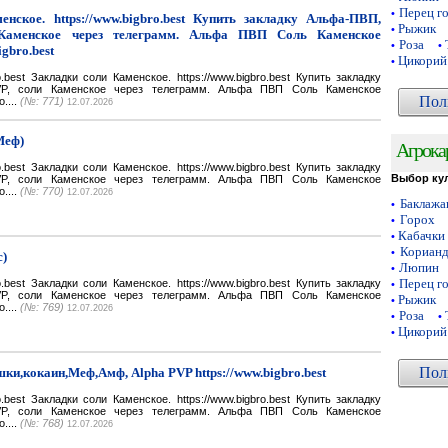
Перец г
•
нское. https://www.bigbro.best Купить закладку Альфа-ПВП,
Рыжик
•
Каменское через телеграмм. Альфа ПВП Соль Каменское
Роза
•
•
igbro.best
Цикорий
•
bro.best Закладки соли Каменское. https://www.bigbro.best Купить закладку
VP, соли Каменское через телеграмм. Альфа ПВП Соль Каменское
Пол
o....
(№: 771)
12.07.2026
Меф)
Агрока
bro.best Закладки соли Каменское. https://www.bigbro.best Купить закладку
Выбор ку
VP, соли Каменское через телеграмм. Альфа ПВП Соль Каменское
o....
(№: 770)
12.07.2026
Баклаж
•
Горох
•
Кабачки
•
Кориан
•
с)
Люпин
•
Перец г
bro.best Закладки соли Каменское. https://www.bigbro.best Купить закладку
•
VP, соли Каменское через телеграмм. Альфа ПВП Соль Каменское
Рыжик
•
o....
(№: 769)
12.07.2026
Роза
•
•
Цикорий
•
Пол
ки,кокаин,Меф,Амф, Alpha PVP https://www.bigbro.best
bro.best Закладки соли Каменское. https://www.bigbro.best Купить закладку
VP, соли Каменское через телеграмм. Альфа ПВП Соль Каменское
o....
(№: 768)
12.07.2026