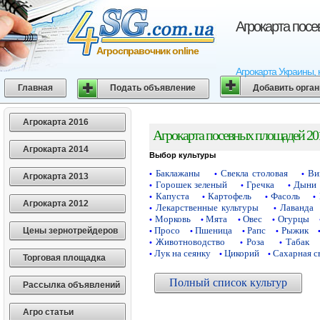
Агрокарта пос
Агросправочник online
Агрокарта Украины, 
Главная
Подать объявление
Добавить орга
Агрокарта 2016
Агрокарта посевных площадей 20
Агрокарта 2014
Выбор культуры
Баклажаны
Свекла столовая
Ви
•
•
•
Агрокарта 2013
Горошек зеленый
Гречка
Дыни
•
•
•
Капуста
Картофель
Фасоль
•
•
•
•
Агрокарта 2012
Лекарственные культуры
Лаванда
•
•
Морковь
Мята
Овес
Огурцы
•
•
•
•
Просо
Пшеница
Рапс
Рыжик
Цены зернотрейдеров
•
•
•
•
Животноводство
Роза
Табак
•
•
•
Лук на сеянку
Цикорий
Сахарная с
•
•
•
Торговая площадка
Полный список культур
Рассылка объявлений
Агро статьи