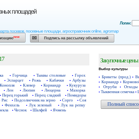
евных площадей
Логин:
карта посевов, посевные площади, агросправочник online, agromap
new
низацию
Подпись на рассылку объявлений
17
Закупочные цены 
Выбор культуры
ка
Горчица
Тыквы столовые
Горох
•
•
•
Брикеты (прод.)
Ви
•
•
Эспарцет
Рожь
Кабачки
Арбузы
•
•
•
•
Кориандр
Кормово
•
•
Конопля
Клевер
Кориандр
Кукуруза
•
•
•
Отруби
Отходы
•
•
Лен
Люпин
Люцерна
Махорка
•
•
•
•
Тыквенная семечка
•
•
Перец горький
Перец сладкий
Помидоры
•
•
•
Рис
Подсолнечник на зерно
Сорго
Соя
•
•
•
•
Полный список
Фенхель
Лук зеленый
Лук на репку
•
•
•
векла
Чеснок
Шалфей
Ячмень
•
•
•