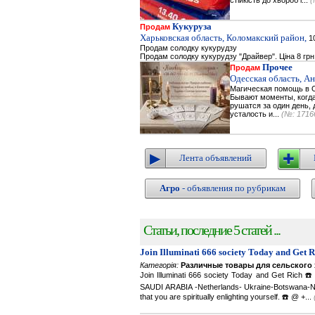
стійкість до хвороб і...
(
Кукуруза
Продам
Харьковская область, Коломакский район,
10
Продам солодку кукурудзу
Продам солодку кукурудзу "Драйвер". Ціна 8 грн
Прочее
Продам
Одесская область, А
Магическая помощь в О
Бывают моменты, когда 
рушатся за один день, 
усталость и...
(№: 1716
Лента объявлений
Агро
- объявления по рубрикам
Статьи, последние 5 статей ...
Join Illuminati 666 society Today and Get 
Категорія:
Различные товары для сельского 
Join Illuminati 666 society Today and Get R
SAUDI ARABIA -Netherlands- Ukraine-Botswana-Namibi
that you are spiritually enlighting yourself. ☎️ @ +...