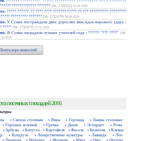
то.
??????? ? ?????????: ?????? ??????????? ??????????? ???? ? ?????????
??????? ????????????? ???????
(№: 1711511)
24.09.2019
то.
????? ??????, ?? ???? ???? ??????? ????? ?? ??? ?????????? ?????????
?????? ????????? ???????
(№: 1711478)
30.09.2020
то.
У Сумах постраждали двоє дорослих внаслідок ворожого удару -
? ????"
(№: 1711477)
17.01.2026
то.
В Сумах наградили лучших учителей года - ?????? "??? ????"
(№:
4.12.2018
Лента агро новостей
рта посевных площадей 2016
льтуры
аны
Свекла столовая
Вика
Горчица
Тыквы столовые
•
•
•
•
Горошек зеленый
Гречка
Дыни
Эспарцет
Рожь
•
•
•
•
•
Арбузы
Капуста
Картофель
Фасоль
Конопля
Клевер
•
•
•
•
•
•
др
Кукуруза
Лекарственные культуры
Лаванда
Лен
•
•
•
•
Люцерна
Махорка
Морковь
Мята
Овес
Огурцы
•
•
•
•
•
•