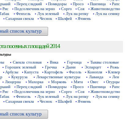
орький
Перец сладкий
Помидоры
Просо
Пшеница
Рапс
•
•
•
•
•
Рис
Подсолнечник на зерно
Сорго
Соя
Животноводство
•
•
•
•
•
Табак
Фенхель
Лук зеленый
Лук на репку
Лук на сеянку
•
•
•
•
Сахарная свекла
Чеснок
Шалфей
Ячмень
•
•
•
•
ный список культур
рта посевных площадей 2014
льтуры
аны
Свекла столовая
Вика
Горчица
Тыквы столовые
•
•
•
•
Горошек зеленый
Гречка
Дыни
Эспарцет
Рожь
•
•
•
•
•
Арбузы
Капуста
Картофель
Фасоль
Конопля
Клевер
•
•
•
•
•
•
др
Кукуруза
Лекарственные культуры
Лаванда
Лен
•
•
•
•
Люцерна
Махорка
Морковь
Мята
Овес
Огурцы
•
•
•
•
•
•
орький
Перец сладкий
Помидоры
Просо
Пшеница
Рапс
•
•
•
•
•
Рис
Подсолнечник на зерно
Сорго
Соя
Животноводство
•
•
•
•
•
Табак
Фенхель
Лук зеленый
Лук на репку
Лук на сеянку
•
•
•
•
Сахарная свекла
Чеснок
Шалфей
Ячмень
•
•
•
•
ный список культур