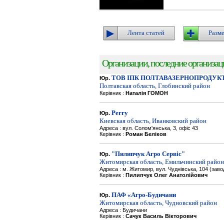
Лента статей
Разме
Организации, последние организации
ТОВ ІПК ПОЛТАВАЗЕРНОПРОДУК
Юр.
Полтавская область, Глобинский район
Керівник :
Наталія ГОМОН
Perry
Юр.
Киевская область, Иванковский район
Адреса : вул. Солом'янська, 3, офіс 43
Керівник :
Роман Беліков
"Пилипчук Агро Сервіс"
Юр.
Житомирская область, Емильчинский район
Адреса : м. Житомир, вул. Чуднівська, 104 (зав
Керівник :
Пилипчук Олег Анатолійович
ПАФ «Агро-Будичани
Юр.
Житомирская область, Чудновский район
Адреса : Будичани
Керівник :
Сачук Василь Вікторович