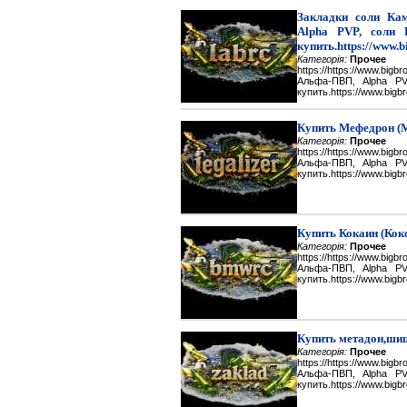
Закладки соли Каме
Alpha PVP, соли 
купить.https://www.b
Категорія:
Прочее
https://https://www.big
Альфа-ПВП, Alpha P
купить.https://www.bigbr
Купить Мефедрон (
Категорія:
Прочее
https://https://www.big
Альфа-ПВП, Alpha P
купить.https://www.bigbr
Купить Кокаин (Кок
Категорія:
Прочее
https://https://www.big
Альфа-ПВП, Alpha P
купить.https://www.bigbr
Купить метадон,шиш
Категорія:
Прочее
https://https://www.big
Альфа-ПВП, Alpha P
купить.https://www.bigbr