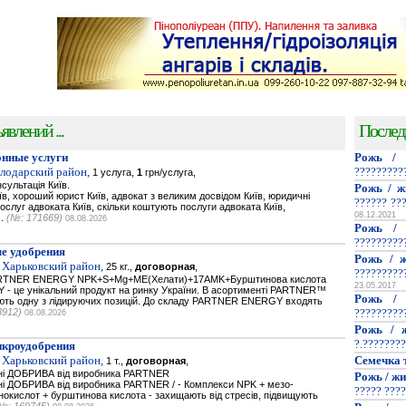
явлений ...
Послед
нные услуги
Рожь / 
олодарский район,
?????????
1 услуга,
1
грн/услуга,
сультація Київ.
Рожь / ж
їв, хороший юрист Київ, адвокат з великим досвідом Київ, юридичні
?????? ??
послуг адвоката Київ, скільки коштують послуги адвоката Київ,
08.12.2021
..
(№: 171669)
08.08.2026
Рожь / 
?????????
е удобрения
Рожь / ж
 Харьковский район,
25 кг.,
договорная
,
?????????
PARTNER ENERGY NPK+S+Mg+ME(Хелати)+17AMK+Бурштинова кислота
23.05.2017
- це унікальний продукт на ринку України. В асортименті PARTNER™
Рожь / 
мають одну з лідируючих позицій. До складу PARTNER ENERGY входять
3912)
?????????
08.08.2026
Рожь / ж
?.????????
икроудобрения
 Харьковский район,
Семечка 
1 т.,
договорная
,
ьнi ДОБРИВА від виробника PARTNER
Рожь / жи
нi ДОБРИВА від виробника PARTNER / - Комплекси NPK + мезо-
????? ????
нокислот + бурштинова кислота - захищають від стресів, підвищують