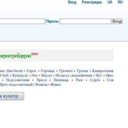
Вход
Регистрация
UA
RU
Пароль:
Вход
new
зернотрейдеров
ка (биг-беги)
Горох
Горчица
Гречиха
Гречка
Канареечник
•
•
•
•
•
й боб
Кукуруза
Лен
Масло
Меласса свекловичная
Нут
Овес
•
•
•
•
•
•
Подсолнечник
Просо
Пшеница
Рапс
Сорго
Соя
•
•
•
•
•
•
Шрот подсолнечный
Ячмень
Жмых
•
•
 культур