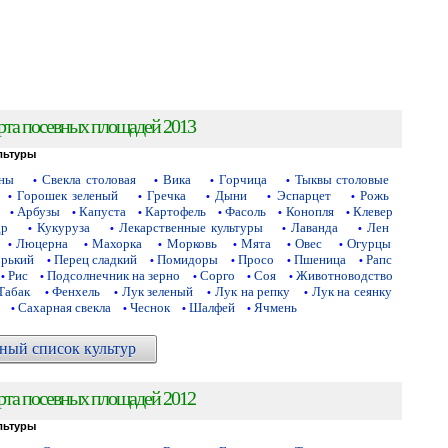
рта посевных площадей 2013
льтуры
аны
Свекла столовая
Вика
Горчица
Тыквы столовые
•
•
•
•
Горошек зеленый
Гречка
Дыни
Эспарцет
Рожь
•
•
•
•
•
Арбузы
Капуста
Картофель
Фасоль
Конопля
Клевер
•
•
•
•
•
•
др
Кукуруза
Лекарственные культуры
Лаванда
Лен
•
•
•
•
Люцерна
Махорка
Морковь
Мята
Овес
Огурцы
•
•
•
•
•
•
орький
Перец сладкий
Помидоры
Просо
Пшеница
Рапс
•
•
•
•
•
Рис
Подсолнечник на зерно
Сорго
Соя
Животноводство
•
•
•
•
•
Табак
Фенхель
Лук зеленый
Лук на репку
Лук на сеянку
•
•
•
•
Сахарная свекла
Чеснок
Шалфей
Ячмень
•
•
•
•
ный список культур
рта посевных площадей 2012
льтуры