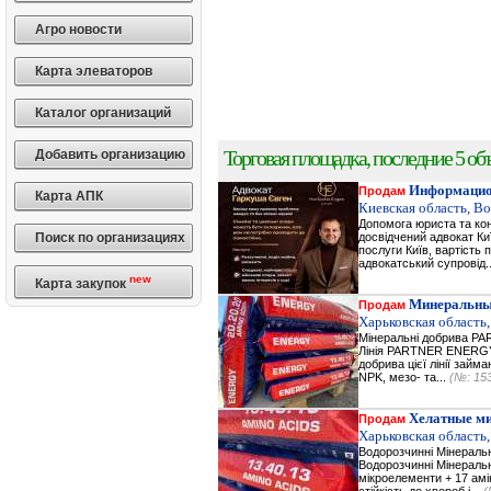
Агро новости
Карта элеваторов
Каталог организаций
Торговая площадка, последние 5 объ
Добавить организацию
Информацио
Продам
Карта АПК
Киевская область, В
Допомога юриста та кон
Поиск по организациях
досвідчений адвокат Ки
послуги Київ, вартість 
адвокатський супровід.
new
Карта закупок
Минеральны
Продам
Харьковская область,
Мінеральні добрива 
Лінія PARTNER ENERGY 
добрива цієї лінії зай
NPK, мезо- та...
(№: 15
Хелатные м
Продам
Харьковская область,
Водорозчинні Мiнерал
Водорозчинні Мiнераль
мікроелементи + 17 амі