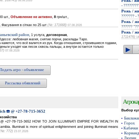
№: 169745)
Рожь / жи
08.08.2026
- ???????
Рожь / жи
??????? - 
0 шт.,
Объявление не активно
,
8
грн/шт.,
Рожь / жи
. Фасування в сітках по 25 шт
(№: 171668)
07.08.2026
?????? "??
Рожь / жи
наньевский район,
1 услуга,
договорная
,
1711476)
1
дессе: любовная магия, снятие порчи, расклады Таро.
кажется, что всё валится из рук. Когда отношения, строившиеся годами,
деньги уходят как песок сквозь пальцы, а внутри остается только
67)
07.08.2026
Подать агро - объявление
Рассылка обявлений
Агрока
Выбор ку
Rich ☎️ @ +27-78-715-3652
хозяйства
Баклаж
•
ich ☎️ @ +27-78-715-3652 HOW TO JOIN ILLUMINATI EMPIRE FOR WEALTH IN
Горох
•
a. Illuminati is more of spiritual enlightenment and joining illuminati means
Кабачки
•
(№: 772)
23.07.2026
Кориан
•
Люпин
•