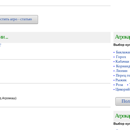
стить агро - статью
 ...
Агрока
Т
Выбор ку
Баклаж
•
Горох
•
Кабачки
•
Кориан
•
Люпин
•
Перец г
•
Рыжик
•
Роза
•
•
Цикорий
•
од Агромаш)
Пол
Агрока
Выбор ку