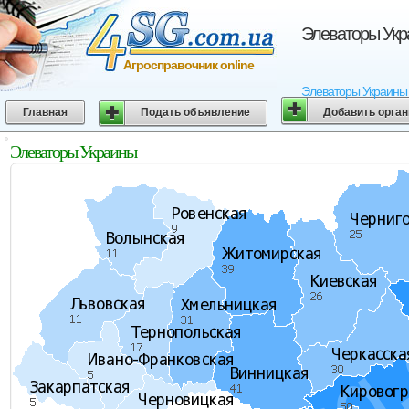
Элеваторы Укр
Агросправочник online
Элеваторы Украины 
Главная
Подать объявление
Добавить орга
Элеваторы Украины