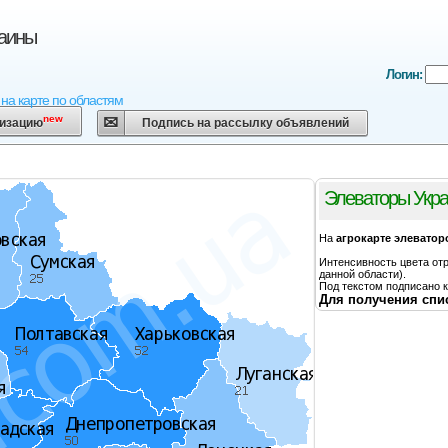
аины
Логин:
на карте по областям
new
низацию
Подпись на рассылку объявлений
Элеваторы Укра
На
агрокарте элеватор
Интенсивность цвета отр
данной области).
Под текстом подписано 
Для получения спис