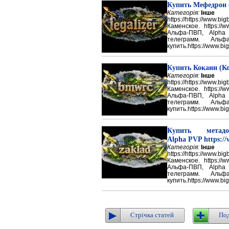
Купить Мефедрон
Категорія:
Інше
https://https://ww
Каменское. https://w
Альфа-ПВП, Alpha
телеграмм. Аль
купить.https://www.big
Купить Кокаин (Ко
Категорія:
Інше
https://https://ww
Каменское. https://w
Альфа-ПВП, Alpha
телеграмм. Аль
купить.https://www.big
Купить метадон
Alpha PVP https://
Категорія:
Інше
https://https://ww
Каменское. https://w
Альфа-ПВП, Alpha
телеграмм. Аль
купить.https://www.big
Стрічка статей
Под