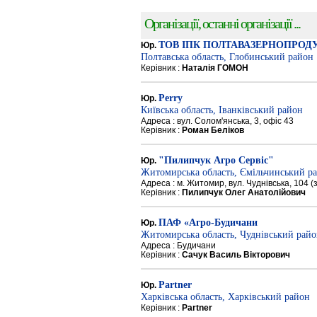
Організації, останні організації ...
ТОВ ІПК ПОЛТАВАЗЕРНОПРОД
Юр.
Полтавська область, Глобинський район
Керівник :
Наталія ГОМОН
Perry
Юр.
Київська область, Іванківський район
Адреса : вул. Солом'янська, 3, офіс 43
Керівник :
Роман Беліков
"Пилипчук Агро Сервіс"
Юр.
Житомирська область, Ємільчинський р
Адреса : м. Житомир, вул. Чуднівська, 104 
Керівник :
Пилипчук Олег Анатолійович
ПАФ «Агро-Будичани
Юр.
Житомирська область, Чуднівський рай
Адреса : Будичани
Керівник :
Сачук Василь Вікторович
Partner
Юр.
Харківська область, Харківський район
Керівник :
Partner