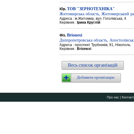
ТОВ "ЗЕРНОТЕХНІКА"
Юр.
Житомирська область, Житомирський р
Адреса : м.Житомир, вул. Гоголівська, 4
Керівник :
Ірина Круглій
Brionexi
Фіз.
Дніпропетровська область, Апостолівсь
Адреса : проспект Трубників, 91, Нікополь
Керівник :
Brionexi
Весь список організацій
Добавити організацію
Про нас
|
Контакт