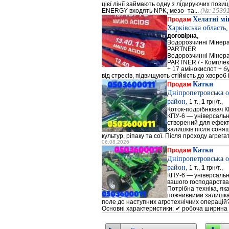
цієї лінії займають одну з лідируючих поз
ENERGY входять NPK, мезо- та...
(№: 1539
Хелатні м
Продам
Харківська область
договірна
,
Водорозчинні Мiнер
PARTNER
Водорозчинні Мiнер
PARTNER / - Компле
+ 17 амінокислот + 
від стресів, підвищують стійкість до хвороб і
Катки
Продам
Дніпропетровська о
район,
1 т.,
1
грн/т.,
Коток-подрібнювач К
КПУ-6 — універсальн
створений для ефек
залишків після соняш
культур, ріпаку та сої. Після проходу агрега
06.08.2026
Катки
Продам
Дніпропетровська о
район,
1 т.,
1
грн/т.,
КПУ-6 — універсальн
вашого господарства
Потрібна техніка, як
пожнивними залишкам
поле до наступних агротехнічних операцій?
Основні характеристики: ✔ робоча ширина 