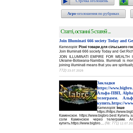
Стрічка оголошень
Агро
-оголошення по рубриках
Статті, останні 5 статей ...
Join Illuminati 666 society Today and G
Категорія:
Різні товари для сільського г
Join Illuminati 666 society Today and Get 
JOIN ILLUMINATI EMPIRE FOR WEALTH IN
Ukraine-Botswana-Namibia. Illuminati is mor
joining illuminati means that you are spirituall
772)
23.07.2026
Закладки 
https://www.big
Альфа-ПВП, Alpha
телеграмм. Аль
купить.https://www
Категорія:
Інше
https://https://ww
Каменское. https://www.bigbro.best Купить
соли Каменское через телеграмм. 
купить.https://www.bigbro....
(№: 771)
12.07.20