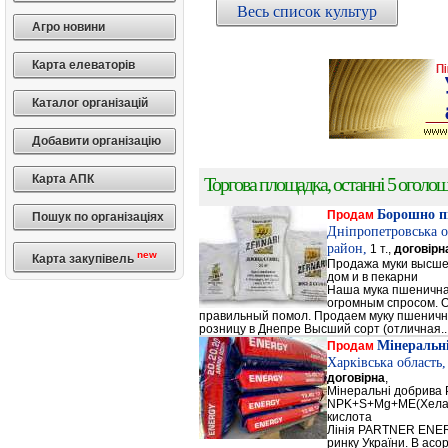
Весь список культур
Агро новини
Карта елеваторів
Каталог організацій
Добавити організацію
Карта АПК
Торгова площадка, останні 5 оголоше
Борошно п
Продам
Пошук по організаціях
Дніпропетровська о
район,
1 т.,
договірн
new
Карта закупівель
Продажа муки высшег
дом и в пекарни
Наша мука пшенична
огромным спросом. О
правильный помол. Продаем муку пшеничную 
розницу в Днепре Высший сорт (отличная..
Мінеральн
Продам
Харківська область
договірна
,
Мінеральні добрив
NPK+S+Mg+ME(Хела
кислота
Лінія PARTNER ENERG
ринку України. В а