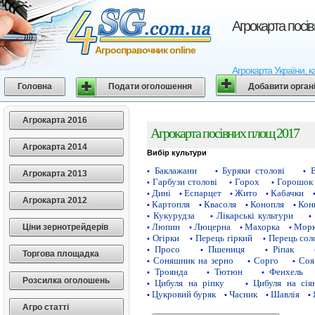
Агрокарта посі
Агросправочник online
Агрокарта України, к
Головна
Подати оголошення
Добавити орган
Агрокарта 2016
Агрокарта посівних площ 2017
Агрокарта 2014
Вибір культури
Баклажани
Буряки столові
•
•
•
Агрокарта 2013
Гарбузи столові
Горох
Горошок 
•
•
•
Дині
Еспарцет
Жито
Кабачки
•
•
•
•
Агрокарта 2012
Картопля
Квасоля
Конопля
Кон
•
•
•
•
Кукурудза
Лікарські культури
•
•
•
Люпин
Люцерна
Махорка
Морк
Ціни зернотрейдерів
•
•
•
•
Огірки
Перець гіркий
Перець сол
•
•
•
Просо
Пшениця
Ріпак
•
•
•
Торгова площадка
Соняшник на зерно
Сорго
Соя
•
•
•
Троянда
Тютюн
Фенхель
•
•
•
Розсилка оголошень
Цибуля на ріпку
Цибуля на сія
•
•
Цукровий буряк
Часник
Шавлія
•
•
•
•
Агро статті