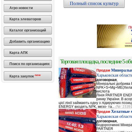
Полный список культур
Агро новости
Карта элеваторов
Каталог организаций
Добавить организацию
Карта АПК
Торговая площадка, последние 5 объ
Поиск по организациях
Минеральн
Продам
Харьковская област
new
Карта закупок
договорная
,
Мінеральні добрив
NPK+S+Mg+ME(Хела
кислота
Лінія PARTNER ENERG
ринку України. В а
цієї лінії займають одну з лідируючих поз
ENERGY входять NPK, мезо- та...
(№: 1539
Хелатные 
Продам
Харьковская област
договорная
,
Водорозчинні Мiнер
PARTNER