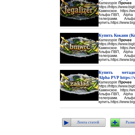
Категорія:
Прочее
https://https://ww
Каменское. https://w
Альфа-ПВП, Alpha
телеграмм. Аль
купить.https://www.big
Купить Кокаин (Ко
Категорія:
Прочее
https://https://ww
Каменское. https://w
Альфа-ПВП, Alpha
телеграмм. Аль
купить.https://www.big
Купить метадон
Alpha PVP https://
Категорія:
Прочее
https://https://ww
Каменское. https://w
Альфа-ПВП, Alpha
телеграмм. Аль
купить.https://www.big
Лента статей
Разме