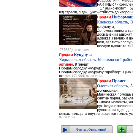
Водорозчинні Мiнер
PARTNER / - Компле
+ 17 амінокислот + 
від стресів, підвищують стійкість до хвороб і
Информаци
Продам
Киевская область, 
грн/услуга,
Допомога юриста та к
досвідчений адвокат 
адвокат з великим до
Київ, вартість послуг
послуги адвоката Киї
171669)
08.08.2026
Кукуруза
Продам
Харьковская область, Коломакский район
активно
,
8
грн/шт.,
Продам солодку кукурудзу
Продам солодку кукурудзу "Драйвер". Ціна 8
шт
(№: 171668)
07.08.2026
Прочее
Продам
Одесская область, 
договорная
,
Магическая помощь в
снятие порчи, раскл
Бывают моменты, когд
рук. Когда отношени
рушатся за один день
сквозь пальцы, а внутри остается только ус
07.08.2026
Лента объявлений