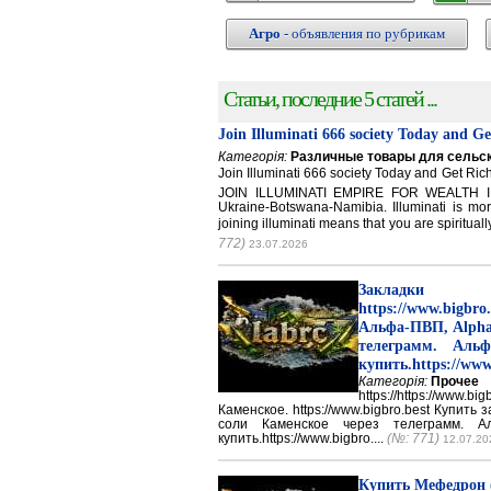
Агро
- объявления по рубрикам
Статьи, последние 5 статей ...
Join Illuminati 666 society Today and G
Категорія:
Различные товары для сельск
Join Illuminati 666 society Today and Get 
JOIN ILLUMINATI EMPIRE FOR WEALTH IN
Ukraine-Botswana-Namibia. Illuminati is mor
joining illuminati means that you are spirituall
772)
23.07.2026
Закладки 
https://www.big
Альфа-ПВП, Alpha
телеграмм. Аль
купить.https://www
Категорія:
Прочее
https://https://ww
Каменское. https://www.bigbro.best Купить
соли Каменское через телеграмм. 
купить.https://www.bigbro....
(№: 771)
12.07.20
Купить Мефедрон