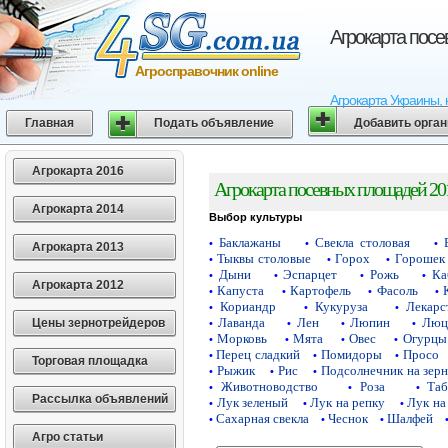
Агрокарта пос
Агросправочник online
Агрокарта Украины, 
Главная
Подать объявление
Добавить орга
Агрокарта 2016
Агрокарта посевных площадей 20
Агрокарта 2014
Выбор культуры
Баклажаны
Свекла столовая
•
•
•
Агрокарта 2013
Тыквы столовые
Горох
Горошек 
•
•
•
Дыни
Эспарцет
Рожь
Ка
•
•
•
•
Агрокарта 2012
Капуста
Картофель
Фасоль
•
•
•
•
Кориандр
Кукуруза
Лекарс
•
•
•
Лаванда
Лен
Люпин
Люц
Цены зернотрейдеров
•
•
•
•
Морковь
Мята
Овес
Огурцы
•
•
•
•
Перец сладкий
Помидоры
Просо
•
•
•
Торговая площадка
Рыжик
Рис
Подсолнечник на зер
•
•
•
Животноводство
Роза
Таб
•
•
•
Рассылка объявлений
Лук зеленый
Лук на репку
Лук на
•
•
•
Сахарная свекла
Чеснок
Шалфей
•
•
•
Агро статьи