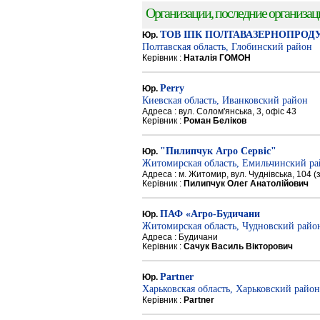
Организации, последние организации
ТОВ ІПК ПОЛТАВАЗЕРНОПРОД
Юр.
Полтавская область, Глобинский район
Керівник :
Наталія ГОМОН
Perry
Юр.
Киевская область, Иванковский район
Адреса : вул. Солом'янська, 3, офіс 43
Керівник :
Роман Беліков
"Пилипчук Агро Сервіс"
Юр.
Житомирская область, Емильчинский р
Адреса : м. Житомир, вул. Чуднівська, 104 
Керівник :
Пилипчук Олег Анатолійович
ПАФ «Агро-Будичани
Юр.
Житомирская область, Чудновский райо
Адреса : Будичани
Керівник :
Сачук Василь Вікторович
Partner
Юр.
Харьковская область, Харьковский район
Керівник :
Partner