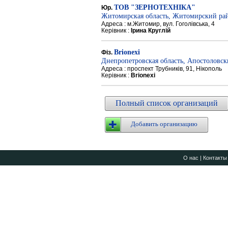
ТОВ "ЗЕРНОТЕХНІКА"
Юр.
Житомирская область, Житомирский ра
Адреса : м.Житомир, вул. Гоголівська, 4
Керівник :
Ірина Круглій
Brionexi
Фіз.
Днепропетровская область, Апостоловс
Адреса : проспект Трубників, 91, Нікополь
Керівник :
Brionexi
Полный список организаций
Добавить организацию
О нас
|
Контакты