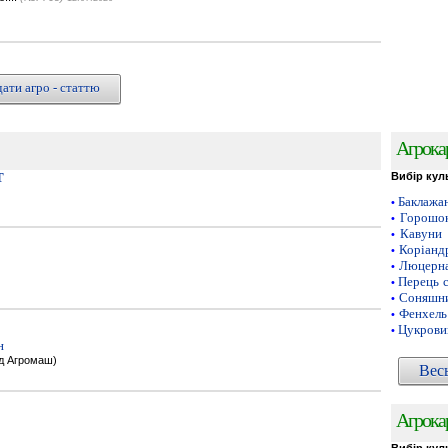
ати агро - статтю
Агрока
Т
Вибір кул
Баклажа
•
Горошок
•
Кавуни
•
Коріанд
•
Люцерн
•
Перець 
•
Соняшни
•
Фенхель
•
Цукрови
•
н
од Агромаш)
Вес
Агрока
Вибір кул