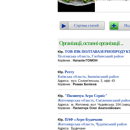
Стрічка статей
Под
Організації, останні організації ...
ТОВ ІПК ПОЛТАВАЗЕРНОПРОДУК
Юр.
Полтавська область, Глобинський район
Керівник :
Наталія ГОМОН
Perry
Юр.
Київська область, Іванківський район
Адреса : вул. Солом'янська, 3, офіс 43
Керівник :
Роман Беліков
"Пилипчук Агро Сервіс"
Юр.
Житомирська область, Ємільчинський райо
Адреса : м. Житомир, вул. Чуднівська, 104 (зав
Керівник :
Пилипчук Олег Анатолійович
ПАФ «Агро-Будичани
Юр.
Житомирська область, Чуднівський район
Адреса : Будичани