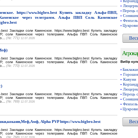
Коріанд
•
Люцерн
•
Перець 
•
нское. https://www.bigbro.best Купить закладку Альфа-ПВП,
Соняшни
•
Каменское через телеграмм. Альфа ПВП Соль Каменское
Фенхель
•
igbro.best
Цукрови
•
bro.best Закладки соли Каменское. https://www.bigbro.best Купить закладку
VP, соли Каменское через телеграмм. Альфа ПВП Соль Каменское
Вес
o....
(№: 771)
12.07.2026
Меф)
Агрока
bro.best Закладки соли Каменское. https://www.bigbro.best Купить закладку
Вибір кул
VP, соли Каменское через телеграмм. Альфа ПВП Соль Каменское
o....
(№: 770)
12.07.2026
Баклажа
•
Горошок
•
Кавуни
•
Коріанд
•
с)
Люцерн
•
Перець 
bro.best Закладки соли Каменское. https://www.bigbro.best Купить закладку
•
VP, соли Каменское через телеграмм. Альфа ПВП Соль Каменское
Соняшни
•
o....
(№: 769)
12.07.2026
Фенхель
•
Цукрови
•
Вес
ки,кокаин,Меф,Амф, Alpha PVP https://www.bigbro.best
bro.best Закладки соли Каменское. https://www.bigbro.best Купить закладку
VP, соли Каменское через телеграмм. Альфа ПВП Соль Каменское
o....
(№: 768)
12.07.2026