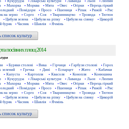
р
Кукурудза
Лікарські культури
Лаванда
Льон
Люпин
•
•
•
•
•
а
Махорка
Морква
Мята
Овес
Огірки
Перець гіркий
•
•
•
•
•
•
солодкий
Помідори
Просо
Пшениця
Ріпак
Рижій
Рис
•
•
•
•
•
•
к на зерно
Сорго
Соя
Тваринництво
Троянда
Тютюн
•
•
•
•
•
Цибуля зелена
Цибуля на ріпку
Цибуля на сіянку
Цикорій
•
•
•
•
й буряк
Часник
Шавлія
Ячмінь
•
•
•
ь список культур
рта посівних площ 2014
ьтури
ни
Буряки столові
Вика
Гірчиця
Гарбузи столові
Горох
•
•
•
•
•
 зелений
Гречка
Дині
Еспарцет
Жито
Кабачки
•
•
•
•
•
Капуста
Картопля
Квасоля
Конопля
Конюшина
•
•
•
•
•
р
Кукурудза
Лікарські культури
Лаванда
Льон
Люпин
•
•
•
•
•
а
Махорка
Морква
Мята
Овес
Огірки
Перець гіркий
•
•
•
•
•
•
солодкий
Помідори
Просо
Пшениця
Ріпак
Рижій
Рис
•
•
•
•
•
•
к на зерно
Сорго
Соя
Тваринництво
Троянда
Тютюн
•
•
•
•
•
Цибуля зелена
Цибуля на ріпку
Цибуля на сіянку
Цикорій
•
•
•
•
й буряк
Часник
Шавлія
Ячмінь
•
•
•
ь список культур