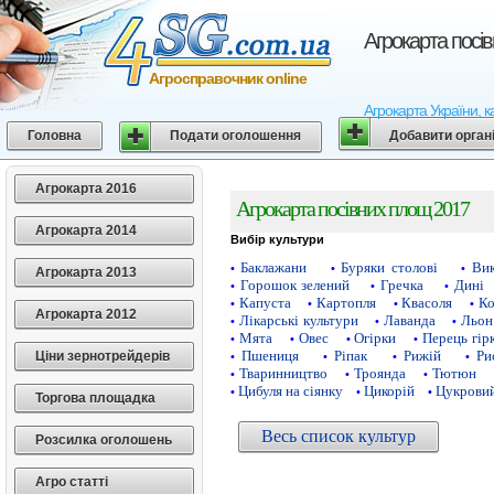
Агрокарта посі
Агросправочник online
Агрокарта України, к
Головна
Подати оголошення
Добавити орган
Агрокарта 2016
Агрокарта посівних площ 2017
Агрокарта 2014
Вибір культури
Баклажани
Буряки столові
Ви
•
•
•
Агрокарта 2013
Горошок зелений
Гречка
Дині
•
•
•
Капуста
Картопля
Квасоля
Ко
•
•
•
•
Агрокарта 2012
Лікарські культури
Лаванда
Льон
•
•
•
Мята
Овес
Огірки
Перець гір
•
•
•
•
Пшениця
Ріпак
Рижій
Ри
Ціни зернотрейдерів
•
•
•
•
Тваринництво
Троянда
Тютюн
•
•
•
Цибуля на сіянку
Цикорій
Цукровий
•
•
•
Торгова площадка
Весь список культур
Розсилка оголошень
Агро статті