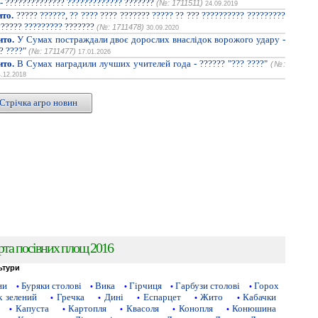
 - ?????????????? ????????????? ???????
(№: 1711511)
24.09.2019
ито.
????? ??????, ?? ???? ???? ??????? ????? ?? ??? ?????????? ?????????
?????? ????????? ???????
(№: 1711478)
30.09.2020
ито.
У Сумах постраждали двоє дорослих внаслідок ворожого удару -
? ????"
(№: 1711477)
17.01.2026
ито.
В Сумах наградили лучших учителей года - ?????? "??? ????"
(№:
4.12.2018
Стрічка агро новин
рта посівних площ 2016
ьтури
ни
Буряки столові
Вика
Гірчиця
Гарбузи столові
Горох
•
•
•
•
•
 зелений
Гречка
Дині
Еспарцет
Жито
Кабачки
•
•
•
•
•
Капуста
Картопля
Квасоля
Конопля
Конюшина
•
•
•
•
•