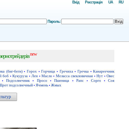
Вхід
Реєстрація
UA
RU
Пароль:
Вхід
new
 зернотрейдерів
ка (биг-беги)
Горох
Горчица
Гречиха
Гречка
Канареечник
•
•
•
•
•
й боб
Кукуруза
Лен
Масло
Меласса свекловичная
Нут
Овес
•
•
•
•
•
•
Подсолнечник
Просо
Пшеница
Рапс
Сорго
Соя
•
•
•
•
•
•
Шрот подсолнечный
Ячмень
Жмых
•
•
ультур