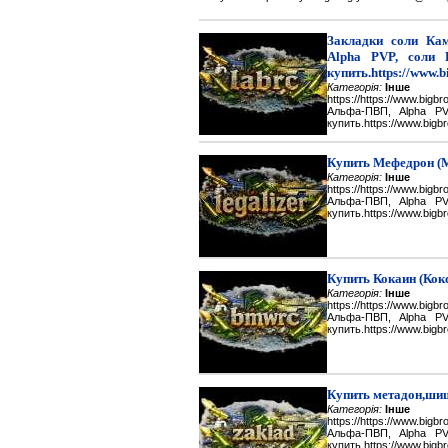
Закладки соли Каме
Alpha PVP, соли 
купить.https://www.b
Категорія:
Інше
https://https://www.big
Альфа-ПВП, Alpha P
купить.https://www.bigbr
Купить Мефедрон (
Категорія:
Інше
https://https://www.big
Альфа-ПВП, Alpha P
купить.https://www.bigbr
Купить Кокаин (Кок
Категорія:
Інше
https://https://www.big
Альфа-ПВП, Alpha P
купить.https://www.bigbr
Купить метадон,шиш
Категорія:
Інше
https://https://www.big
Альфа-ПВП, Alpha P
купить.https://www.bigbr