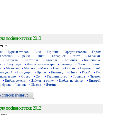
рта посівних площ 2013
ьтури
ни
Буряки столові
Вика
Гірчиця
Гарбузи столові
Горох
•
•
•
•
•
 зелений
Гречка
Дині
Еспарцет
Жито
Кабачки
•
•
•
•
•
Капуста
Картопля
Квасоля
Конопля
Конюшина
•
•
•
•
•
р
Кукурудза
Лікарські культури
Лаванда
Льон
Люпин
•
•
•
•
•
а
Махорка
Морква
Мята
Овес
Огірки
Перець гіркий
•
•
•
•
•
•
солодкий
Помідори
Просо
Пшениця
Ріпак
Рижій
Рис
•
•
•
•
•
•
к на зерно
Сорго
Соя
Тваринництво
Троянда
Тютюн
•
•
•
•
•
Цибуля зелена
Цибуля на ріпку
Цибуля на сіянку
Цикорій
•
•
•
•
й буряк
Часник
Шавлія
Ячмінь
•
•
•
ь список культур
рта посівних площ 2012
ьтури