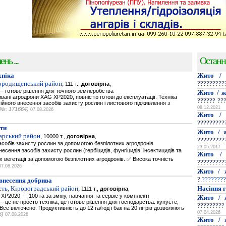
нь ...
Останн
хніка
Жито / 
Городищенський район,
?????????
111 т.,
договірна
,
 готове рішення для точного землеробства
Жито / ж
вані агродрони XAG XP2020, повністю готові до експлуатації. Техніка
?????? ??
йного внесення засобів захисту рослин і листового підживлення з
08.12.2021
(№: 171664)
07.08.2026
Жито / 
?????????
ти
Жито / ж
арський район,
10000 т.,
договірна
,
?????????
собів захисту рослин за допомогою безпілотних агродронів
23.05.2017
есення засобів захисту рослин (гербіцидів, фунгіцидів, інсектицидів та
Жито / 
ах вегетації за допомогою безпілотних агродронів. ✅ Висока точність
?????????
07.08.2026
Жито / 
?.????????
 внесення добрива
сть, Кіровоградський район,
Насіння г
1111 т.,
договірна
,
P2020 — 100 га за зміну, навчання та сервіс у комплекті
Жито / 
це не просто техніка, це готове рішення для господарства: купуєте,
?????????
се включено. Продуктивність до 12 га/год і бак на 20 літрів дозволяють
07.04.2026
6)
07.08.2026
Жито / 