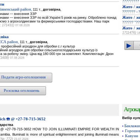
?????????
ти
Жито / ж
Рівненський район,
111 т.,
договірна
,
??????? - 
онами — внесення ЗЗР
Жито / ж
ами — внесення ЗЗР по всій Україні 5 років на ринку. Оброблено понад
цюємо з агрохолдингами та фермерськими господарствами. Наш парк
?????? "??
: 171431)
07.08.2026
Жито / ж
1711476)
1
хніка
ЕСА район,
111 т.,
договірна
,
професійний агродрон для обробки с.г культур
ний агродрон для обробки сільськогосподарських культур із
а за робочу зміну. Ціна від 180 000 грн за комплект. Комплектація: Дрон
71608)
07.08.2026
Подати агро-оголошення
Розсилка оголошень
Агрока
Вибір кул
Rich ☎️ @ +27-78-715-3652
одарства
Баклажа
•
ich ☎️ @ +27-78-715-3652 HOW TO JOIN ILLUMINATI EMPIRE FOR WEALTH IN
Горошок
•
a. Illuminati is more of spiritual enlightenment and joining illuminati means
Кавуни
•
(№: 772)
23.07.2026