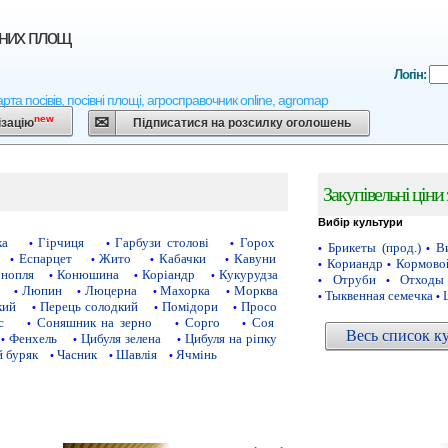
вних площ
Логін:
арта посівів, посівні площі, агросправочник online, agromap
new
ізацію
Підписатися на розсилку оголошень
Закупівельні ціни
Вибір культури
ка
Гірчиця
Гарбузи столові
Горох
•
•
•
Брикеты (прод.)
Ви
•
•
Еспарцет
Жито
Кабачки
Кавуни
•
•
•
•
Кориандр
Кормово
•
•
нопля
Конюшина
Коріандр
Кукурудза
•
•
•
Отруби
Отходы
•
•
Люпин
Люцерна
Махорка
Морква
•
•
•
•
Тыквенная семечка
•
•
кий
Перець солодкий
Помідори
Просо
•
•
•
с
Соняшник на зерно
Сорго
Соя
•
•
•
Весь список к
Фенхель
Цибуля зелена
Цибуля на ріпку
•
•
•
 буряк
Часник
Шавлія
Ячмінь
•
•
•