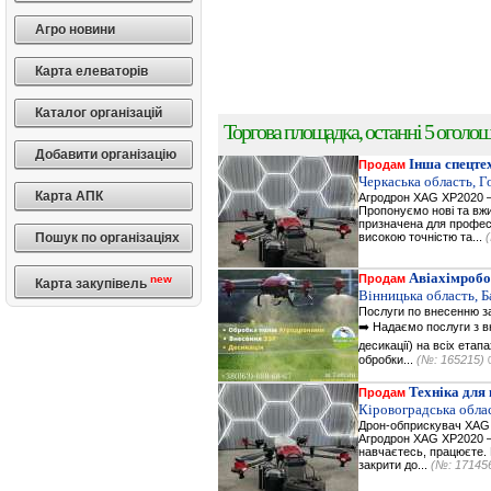
Агро новини
Карта елеваторів
Каталог організацій
Торгова площадка, останні 5 оголоше
Добавити організацію
Інша спецте
Продам
Черкаська область, 
Карта АПК
Агродрон XAG XP2020 —
Пропонуємо нові та вжи
призначена для професі
Пошук по організаціях
високою точністю та...
Авіахімробо
Продам
new
Карта закупівель
Вінницька область, Б
Послуги по внесенню за
➡️ Надаємо послуги з вн
десикації) на всіх етап
обробки...
(№: 165215)
Техніка для
Продам
Кіровоградська обла
Дрон-обприскувач XAG X
Агродрон XAG XP2020 — 
навчаєтесь, працюєте. В
закрити до...
(№: 17145