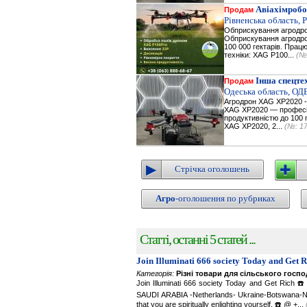
Авіахімробо
Продам
Рівненська область, 
Обприскування агродр
Обприскування агродрон
100 000 гектарів. Пра
техніки: XAG P100...
(№
Інша спецте
Продам
Одеська область, ОД
Агродрон XAG XP2020 - 
XAG XP2020 — професій
продуктивністю до 100 г
XAG XP2020, 2...
(№: 1
Стрічка оголошень
Агро
-оголошення по рубриках
Статті, останні 5 статей ...
Join Illuminati 666 society Today and Get 
Категорія:
Різні товари для сільського госп
Join Illuminati 666 society Today and Get R
SAUDI ARABIA -Netherlands- Ukraine-Botswana-Namibi
that you are spiritually enlighting yourself. ☎️ @ +...