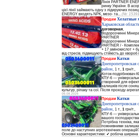
Лінія PARTNER ENERG
ринку України. В а
цієї лінії займають одну з лідируючих поз
ENERGY входять NPK, мезо- та...
(№: 1539
Хелатные 
Продам
Харьковская област
договорная
,
Водорозчинні Мiнер
PARTNER
Водорозчинні Мiнер
PARTNER / - Компле
+ 17 амінокислот + 
від стресів, підвищують стійкість до хвороб і
Катки
Продам
Днепропетровская 
район,
1 т.,
1
грн/т.,
Коток-подрібнювач К
КПУ-6 — універсальн
створений для ефек
залишків після соняш
культур, ріпаку та сої. Після проходу агрега
06.08.2026
Катки
Продам
Днепропетровская 
район,
1 т.,
1
грн/т.,
КПУ-6 — універсальн
вашого господарства
Потрібна техніка, як
пожнивними залишкам
поле до наступних агротехнічних операцій?
Основні характеристики: ✔ робоча ширина 