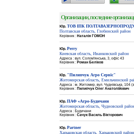
Организации, последние организации
ТОВ ІПК ПОЛТАВАЗЕРНОПРОД
Юр.
Полтавская область, Глобинский район
Керівник :
Наталія ГОМОН
Perry
Юр.
Киевская область, Иванковский район
Адреса : вул. Солом'янська, 3, офіс 43
Керівник :
Роман Беліков
"Пилипчук Агро Сервіс"
Юр.
Житомирская область, Емильчинский р
Адреса : м. Житомир, вул. Чуднівська, 104 
Керівник :
Пилипчук Олег Анатолійович
ПАФ «Агро-Будичани
Юр.
Житомирская область, Чудновский райо
Адреса : Будичани
Керівник :
Сачук Василь Вікторович
Partner
Юр.
Харьковская область, Харьковский район