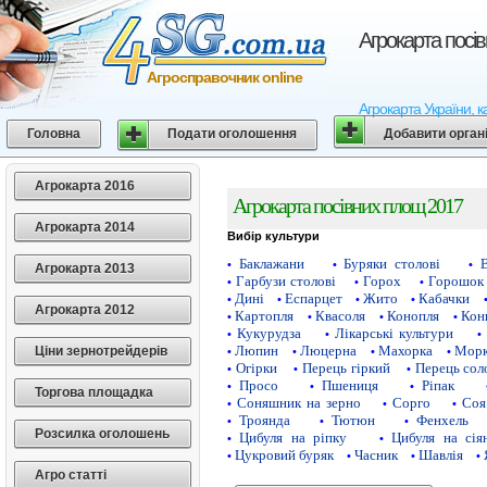
Агрокарта посі
Агросправочник online
Агрокарта України, к
Головна
Подати оголошення
Добавити орган
Агрокарта 2016
Агрокарта посівних площ 2017
Агрокарта 2014
Вибір культури
Баклажани
Буряки столові
•
•
•
Агрокарта 2013
Гарбузи столові
Горох
Горошок 
•
•
•
Дині
Еспарцет
Жито
Кабачки
•
•
•
•
Агрокарта 2012
Картопля
Квасоля
Конопля
Кон
•
•
•
•
Кукурудза
Лікарські культури
•
•
•
Люпин
Люцерна
Махорка
Морк
Ціни зернотрейдерів
•
•
•
•
Огірки
Перець гіркий
Перець сол
•
•
•
Просо
Пшениця
Ріпак
•
•
•
Торгова площадка
Соняшник на зерно
Сорго
Соя
•
•
•
Троянда
Тютюн
Фенхель
•
•
•
Розсилка оголошень
Цибуля на ріпку
Цибуля на сія
•
•
Цукровий буряк
Часник
Шавлія
•
•
•
•
Агро статті