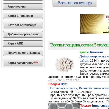
Весь список культур
Агро новини
Карта елеваторів
Каталог організацій
Добавити організацію
Карта АПК
Торгова площадка, останні 5 оголоше
Квасоля
Куплю
Пошук по організаціях
Дніпропетровська о
район,
1234 т.,
догов
new
Карта закупівель
Купуємо квасолю на 
Консервний завод за
забезпечення власни
Забезпечуємо самови
автотранспортом з будь-якого регіону Украї
(№: 171666)
07.08.2026
Нут
Продам
Полтавська область, Великобагачанський
Нут калібрований 8+ 2026 року
Виробник реалізує нут 2026 року врожаю Сор
Нут очищений до 99.9%, без сміття, каміння
на палетах або біг бегах Знаходиться в...
(№
Інша спецт
Продам