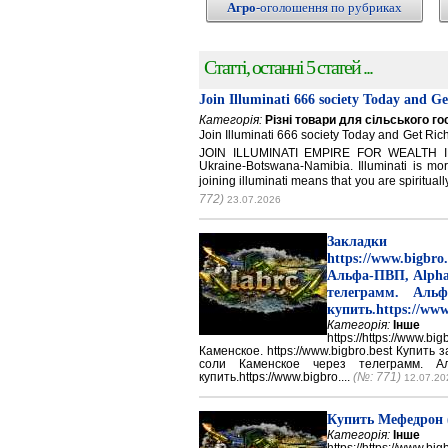
Агро
-оголошення по рубриках
Статті, останні 5 статей ...
Join Illuminati 666 society Today and G
Категорія:
Різні товари для сільського г
Join Illuminati 666 society Today and Get 
JOIN ILLUMINATI EMPIRE FOR WEALTH IN
Ukraine-Botswana-Namibia. Illuminati is mor
joining illuminati means that you are spirituall
772)
23.07.2026
Закладки 
https://www.big
Альфа-ПВП, Alpha
телеграмм. Аль
купить.https://www
Категорія:
Інше
https://https://ww
Каменское. https://www.bigbro.best Купить
соли Каменское через телеграмм. 
купить.https://www.bigbro....
(№: 771)
12.07.20
Купить Мефедрон
Категорія:
Інше
https://https://ww