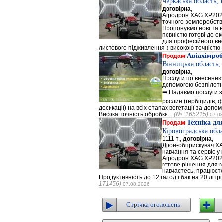
Черкаська область,
договірна
,
Агродрон XAG XP202
точного землеробст
Пропонуємо нові та 
повністю готові до е
для професійного вне
листового підживлення з високою точністю 
Авіахімро
Продам
Вінницька область,
договірна
,
Послуги по внесенню
допомогою безпілотн
➡️ Надаємо послуги з
рослин (гербіцидів, ф
десикації) на всіх етапах вегетації за доп
Висока точність обробки...
(№: 165215)
07.0
Техніка дл
Продам
Кіровоградська обл
1111 т.,
договірна
,
Дрон-обприскувач XA
навчання та сервіс у
Агродрон XAG XP2020
готове рішення для г
навчаєтесь, працюєт
Продуктивність до 12 га/год і бак на 20 літ
171456)
07.08.2026
Стрічка оголошень