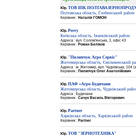
ТОВ ІПК ПОЛТАВАЗЕРНОПРОД
Юр.
Полтавська область, Глобинський район
Керівник :
Наталія ГОМОН
Perry
Юр.
Київська область, Іванківський район
Адреса : вул. Солом'янська, 3, офіс 43
Керівник :
Роман Беліков
"Пилипчук Агро Сервіс"
Юр.
Житомирська область, Ємільчинський р
Адреса : м. Житомир, вул. Чуднівська, 104 
Керівник :
Пилипчук Олег Анатолійович
ПАФ «Агро-Будичани
Юр.
Житомирська область, Чуднівський рай
Адреса : Будичани
Керівник :
Сачук Василь Вікторович
Partner
Юр.
Харківська область, Харківський район
Керівник :
Partner
ТОВ "ЗЕРНОТЕХНІКА"
Юр.