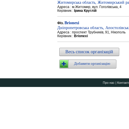
Житомирська область, Житомирський р
Адреса : м.Житомир, вул. Гоголівська, 4
Керівник :
Ірина Круглій
Brionexi
Фіз.
Дніпропетровська область, Апостолівсь
Адреса : проспект Трубників, 91, Нікополь
Керівник :
Brionexi
Весь список організацій
Добавити організацію
Про нас
|
Контакт