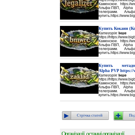
Каменское. https://w
Альфа-ПВП, Alpha
телеграмм. Аль
купить.https://www.big
Купить Кокаин (Ко
Категорія:
Інше
https://https://ww
Каменское. https://w
Альфа-ПВП, Alpha
телеграмм. Аль
купить.https://www.big
Купить метадон
Alpha PVP https://
Категорія:
Інше
https://https://ww
Каменское. https://w
Альфа-ПВП, Alpha
телеграмм. Аль
купить.https://www.big
Стрічка статей
Под
Організації, останні організації ...