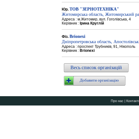
ТОВ "ЗЕРНОТЕХНІКА"
Юр.
Житомирська область, Житомирський р
Адреса : м.Житомир, вул. Гоголівська, 4
Керівник :
Ірина Круглій
Brionexi
Фіз.
Дніпропетровська область, Апостолівсь
Адреса : проспект Трубників, 91, Нікополь
Керівник :
Brionexi
Весь список організацій
Добавити організацію
Про нас
|
Контакт