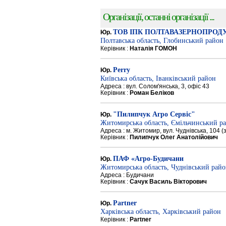
Організації, останні організації ...
ТОВ ІПК ПОЛТАВАЗЕРНОПРОД
Юр.
Полтавська область, Глобинський район
Керівник :
Наталія ГОМОН
Perry
Юр.
Київська область, Іванківський район
Адреса : вул. Солом'янська, 3, офіс 43
Керівник :
Роман Беліков
"Пилипчук Агро Сервіс"
Юр.
Житомирська область, Ємільчинський р
Адреса : м. Житомир, вул. Чуднівська, 104 
Керівник :
Пилипчук Олег Анатолійович
ПАФ «Агро-Будичани
Юр.
Житомирська область, Чуднівський рай
Адреса : Будичани
Керівник :
Сачук Василь Вікторович
Partner
Юр.
Харківська область, Харківський район
Керівник :
Partner