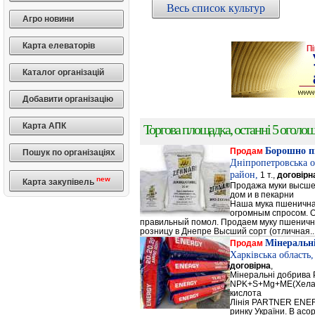
Весь список культур
Агро новини
Карта елеваторів
Каталог організацій
Добавити організацію
Карта АПК
Торгова площадка, останні 5 оголоше
Борошно п
Продам
Пошук по організаціях
Дніпропетровська о
район,
1 т.,
договірн
new
Карта закупівель
Продажа муки высшег
дом и в пекарни
Наша мука пшенична
огромным спросом. О
правильный помол. Продаем муку пшеничную 
розницу в Днепре Высший сорт (отличная..
Мінеральн
Продам
Харківська область
договірна
,
Мінеральні добрив
NPK+S+Mg+ME(Хела
кислота
Лінія PARTNER ENERG
ринку України. В а