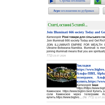
Стрічка оголошень
Агро
-оголошення по рубриках
Статті, останні 5 статей ...
Join Illuminati 666 society Today and G
Категорія:
Різні товари для сільського г
Join Illuminati 666 society Today and Get 
JOIN ILLUMINATI EMPIRE FOR WEALTH IN
Ukraine-Botswana-Namibia. Illuminati is mor
joining illuminati means that you are spirituall
772)
23.07.2026
Закладки 
https://www.big
Альфа-ПВП, Alpha
телеграмм. Аль
купить.https://www
Категорія:
Інше
https://https://ww
Каменское. https://www.bigbro.best Купить
соли Каменское через телеграмм. 
купить.https://www.bigbro....
(№: 771)
12.07.20