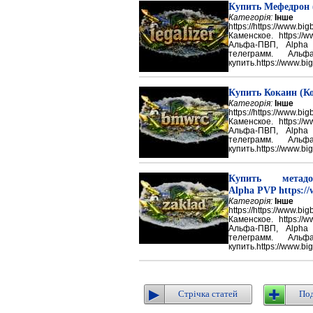
Купить Мефедрон
Категорія:
Інше
https://https://ww
Каменское. https://w
Альфа-ПВП, Alpha
телеграмм. Аль
купить.https://www.big
Купить Кокаин (Ко
Категорія:
Інше
https://https://ww
Каменское. https://w
Альфа-ПВП, Alpha
телеграмм. Аль
купить.https://www.big
Купить метадон
Alpha PVP https://
Категорія:
Інше
https://https://ww
Каменское. https://w
Альфа-ПВП, Alpha
телеграмм. Аль
купить.https://www.big
Стрічка статей
Под