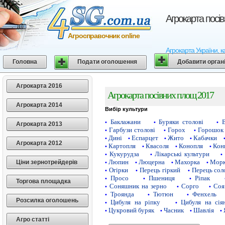
Агрокарта посі
Агросправочник online
Агрокарта України, к
Головна
Подати оголошення
Добавити орган
Агрокарта 2016
Агрокарта посівних площ 2017
Агрокарта 2014
Вибір культури
Баклажани
Буряки столові
•
•
•
Агрокарта 2013
Гарбузи столові
Горох
Горошок 
•
•
•
Дині
Еспарцет
Жито
Кабачки
•
•
•
•
Агрокарта 2012
Картопля
Квасоля
Конопля
Кон
•
•
•
•
Кукурудза
Лікарські культури
•
•
•
Люпин
Люцерна
Махорка
Морк
Ціни зернотрейдерів
•
•
•
•
Огірки
Перець гіркий
Перець сол
•
•
•
Просо
Пшениця
Ріпак
•
•
•
Торгова площадка
Соняшник на зерно
Сорго
Соя
•
•
•
Троянда
Тютюн
Фенхель
•
•
•
Розсилка оголошень
Цибуля на ріпку
Цибуля на сія
•
•
Цукровий буряк
Часник
Шавлія
•
•
•
•
Агро статті