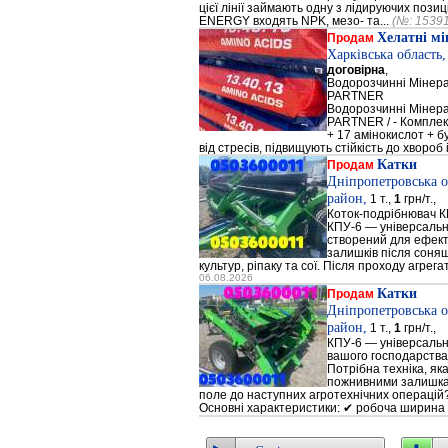
цієї лінії займають одну з лідируючих поз
ENERGY входять NPK, мезо- та...
(№: 1539
Хелатні м
Продам
Харківська область
договірна
,
Водорозчинні Мiнер
PARTNER
Водорозчинні Мiнер
PARTNER / - Компле
+ 17 амінокислот + 
від стресів, підвищують стійкість до хвороб і
Катки
Продам
Дніпропетровська о
район,
1 т.,
1
грн/т.,
Коток-подрібнювач К
КПУ-6 — універсальн
створений для ефек
залишків після соняш
культур, ріпаку та сої. Після проходу агрега
06.08.2026
Катки
Продам
Дніпропетровська о
район,
1 т.,
1
грн/т.,
КПУ-6 — універсальн
вашого господарства
Потрібна техніка, як
пожнивними залишкам
поле до наступних агротехнічних операцій?
Основні характеристики: ✔ робоча ширина 