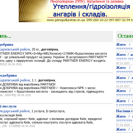
нь ...
Останн
добрива
Жито / 
Харківський район,
?????????
25 кг.,
договірна
,
PARTNER ENERGY NPK+S+Mg+ME(Хелати)+17AMK+Бурштинова кислота
Жито / ж
- це унікальний продукт на ринку України. В асортименті PARTNER™
?????? ??
мають одну з лідируючих позицій. До складу PARTNER ENERGY входять
08.12.2021
3912)
09.08.2026
Жито / 
?????????
родобрива
Жито / ж
Харківський район,
1 т.,
договірна
,
?????????
ьнi ДОБРИВА від виробника PARTNER
23.05.2017
нi ДОБРИВА від виробника PARTNER / - Комплекси NPK + мезо-
Жито / 
нокислот + бурштинова кислота - захищають від стресів, підвищують
№: 169745)
?????????
09.08.2026
Жито / 
?.????????
і послуги
олодарський район,
Насіння г
1 услуга,
1
грн/услуга,
сультація Київ.
Жито / 
їв, хороший юрист Київ, адвокат з великим досвідом Київ, юридичні
?????????
послуг адвоката Київ, скільки коштують послуги адвоката Київ,
07.04.2026
..
(№: 171669)
08.08.2026
Жито / 