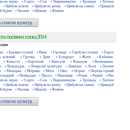
к на зерно
Сорго
Соя
Тваринництво
Троянда
Тютюн
•
•
•
•
•
Цибуля зелена
Цибуля на ріпку
Цибуля на сіянку
Цикорій
•
•
•
•
й буряк
Часник
Шавлія
Ячмінь
•
•
•
ь список культур
рта посівних площ 2014
ьтури
ни
Буряки столові
Вика
Гірчиця
Гарбузи столові
Горох
•
•
•
•
•
 зелений
Гречка
Дині
Еспарцет
Жито
Кабачки
•
•
•
•
•
Капуста
Картопля
Квасоля
Конопля
Конюшина
•
•
•
•
•
р
Кукурудза
Лікарські культури
Лаванда
Льон
Люпин
•
•
•
•
•
а
Махорка
Морква
Мята
Овес
Огірки
Перець гіркий
•
•
•
•
•
•
солодкий
Помідори
Просо
Пшениця
Ріпак
Рижій
Рис
•
•
•
•
•
•
к на зерно
Сорго
Соя
Тваринництво
Троянда
Тютюн
•
•
•
•
•
Цибуля зелена
Цибуля на ріпку
Цибуля на сіянку
Цикорій
•
•
•
•
й буряк
Часник
Шавлія
Ячмінь
•
•
•
ь список культур