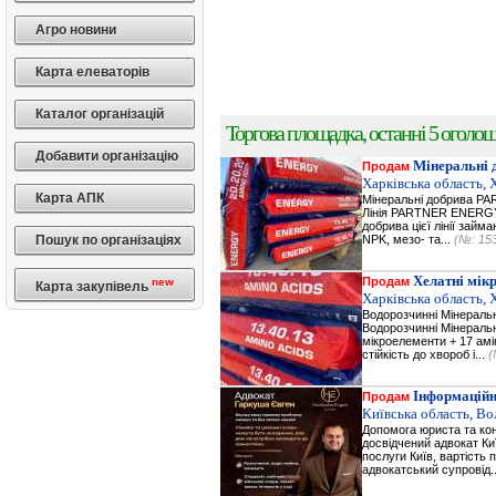
Агро новини
Карта елеваторів
Каталог організацій
Торгова площадка, останні 5 оголоше
Добавити організацію
Мінеральні 
Продам
Харківська область, 
Карта АПК
Мінеральні добрива 
Лінія PARTNER ENERGY 
добрива цієї лінії зай
Пошук по організаціях
NPK, мезо- та...
(№: 15
Хелатні мік
Продам
new
Карта закупівель
Харківська область, 
Водорозчинні Мiнерал
Водорозчинні Мiнераль
мікроелементи + 17 амі
стійкість до хвороб і...
(
Інформаційн
Продам
Київська область, В
Допомога юриста та кон
досвідчений адвокат Ки
послуги Київ, вартість 
адвокатський супровід.