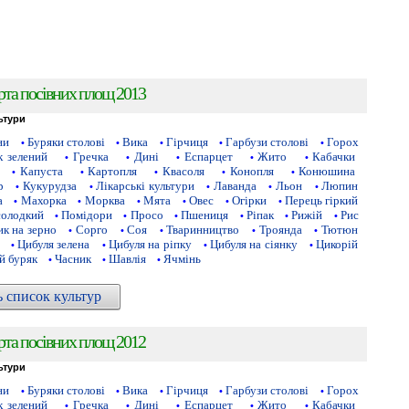
рта посівних площ 2013
ьтури
ни
Буряки столові
Вика
Гірчиця
Гарбузи столові
Горох
•
•
•
•
•
 зелений
Гречка
Дині
Еспарцет
Жито
Кабачки
•
•
•
•
•
Капуста
Картопля
Квасоля
Конопля
Конюшина
•
•
•
•
•
р
Кукурудза
Лікарські культури
Лаванда
Льон
Люпин
•
•
•
•
•
а
Махорка
Морква
Мята
Овес
Огірки
Перець гіркий
•
•
•
•
•
•
солодкий
Помідори
Просо
Пшениця
Ріпак
Рижій
Рис
•
•
•
•
•
•
к на зерно
Сорго
Соя
Тваринництво
Троянда
Тютюн
•
•
•
•
•
Цибуля зелена
Цибуля на ріпку
Цибуля на сіянку
Цикорій
•
•
•
•
й буряк
Часник
Шавлія
Ячмінь
•
•
•
ь список культур
рта посівних площ 2012
ьтури
ни
Буряки столові
Вика
Гірчиця
Гарбузи столові
Горох
•
•
•
•
•
 зелений
Гречка
Дині
Еспарцет
Жито
Кабачки
•
•
•
•
•