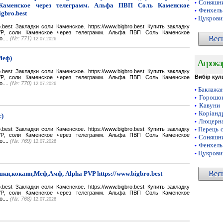
Соняшни
•
Каменское через телеграмм. Альфа ПВП Соль Каменское
Фенхель
•
igbro.best
Цукрови
•
bro.best Закладки соли Каменское. https://www.bigbro.best Купить закладку
VP, соли Каменское через телеграмм. Альфа ПВП Соль Каменское
Вес
o....
(№: 771)
12.07.2026
Меф)
Агрока
bro.best Закладки соли Каменское. https://www.bigbro.best Купить закладку
Вибір кул
VP, соли Каменское через телеграмм. Альфа ПВП Соль Каменское
o....
(№: 770)
12.07.2026
Баклажа
•
Горошок
•
Кавуни
•
Коріанд
•
с)
Люцерн
•
Перець 
bro.best Закладки соли Каменское. https://www.bigbro.best Купить закладку
•
VP, соли Каменское через телеграмм. Альфа ПВП Соль Каменское
Соняшни
•
o....
(№: 769)
12.07.2026
Фенхель
•
Цукрови
•
Вес
ки,кокаин,Меф,Амф, Alpha PVP https://www.bigbro.best
bro.best Закладки соли Каменское. https://www.bigbro.best Купить закладку
VP, соли Каменское через телеграмм. Альфа ПВП Соль Каменское
o....
(№: 768)
12.07.2026