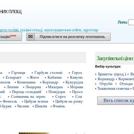
вних площ
Логін:
арта посівів, посівні площі, агросправочник online, agromap
new
ізацію
Підписатися на розсилку оголошень
Закупівельні ціни
Вибір культури
ка
Гірчиця
Гарбузи столові
Горох
•
•
•
Брикеты (прод.)
Ви
•
•
Еспарцет
Жито
Кабачки
Кавуни
•
•
•
•
Кориандр
Кормово
•
•
нопля
Конюшина
Коріандр
Кукурудза
•
•
•
Отруби
Отходы
•
•
Люпин
Люцерна
Махорка
Морква
•
•
•
•
Тыквенная семечка
•
•
кий
Перець солодкий
Помідори
Просо
•
•
•
с
Соняшник на зерно
Сорго
Соя
•
•
•
Весь список к
Фенхель
Цибуля зелена
Цибуля на ріпку
•
•
•
 буряк
Часник
Шавлія
Ячмінь
•
•
•