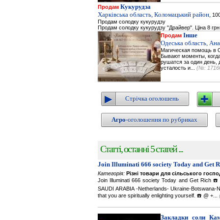
Кукурудза
Продам
Харківська область, Коломацький район,
100
Продам солодку кукурудзу
Продам солодку кукурудзу "Драйвер". Ціна 8 грн
Інше
Продам
Одеська область, Ана
Магическая помощь в О
Бывают моменты, когда 
рушатся за один день, 
усталость и...
(№: 1716
Стрічка оголошень
Агро
-оголошення по рубриках
Статті, останні 5 статей ...
Join Illuminati 666 society Today and Get 
Категорія:
Різні товари для сільського госп
Join Illuminati 666 society Today and Get R
SAUDI ARABIA -Netherlands- Ukraine-Botswana-Namibi
that you are spiritually enlighting yourself. ☎️ @ +...
Закладки соли Каме