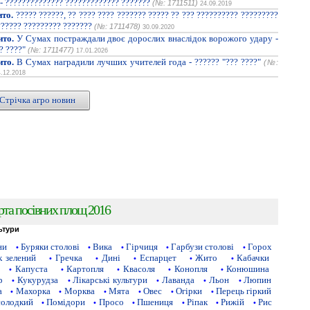
 - ?????????????? ????????????? ???????
(№: 1711511)
24.09.2019
ито.
????? ??????, ?? ???? ???? ??????? ????? ?? ??? ?????????? ?????????
?????? ????????? ???????
(№: 1711478)
30.09.2020
ито.
У Сумах постраждали двоє дорослих внаслідок ворожого удару -
? ????"
(№: 1711477)
17.01.2026
ито.
В Сумах наградили лучших учителей года - ?????? "??? ????"
(№:
4.12.2018
Стрічка агро новин
рта посівних площ 2016
ьтури
ни
Буряки столові
Вика
Гірчиця
Гарбузи столові
Горох
•
•
•
•
•
 зелений
Гречка
Дині
Еспарцет
Жито
Кабачки
•
•
•
•
•
Капуста
Картопля
Квасоля
Конопля
Конюшина
•
•
•
•
•
р
Кукурудза
Лікарські культури
Лаванда
Льон
Люпин
•
•
•
•
•
а
Махорка
Морква
Мята
Овес
Огірки
Перець гіркий
•
•
•
•
•
•
солодкий
Помідори
Просо
Пшениця
Ріпак
Рижій
Рис
•
•
•
•
•
•