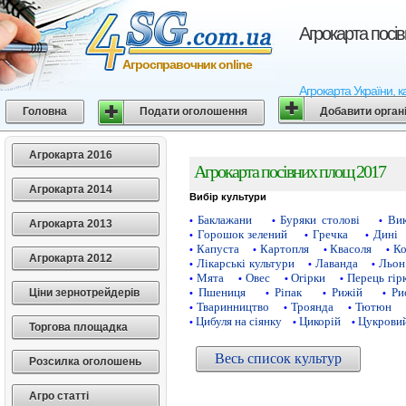
Агрокарта посі
Агросправочник online
Агрокарта України, к
Головна
Подати оголошення
Добавити орган
Агрокарта 2016
Агрокарта посівних площ 2017
Агрокарта 2014
Вибір культури
Баклажани
Буряки столові
Ви
•
•
•
Агрокарта 2013
Горошок зелений
Гречка
Дині
•
•
•
Капуста
Картопля
Квасоля
Ко
•
•
•
•
Агрокарта 2012
Лікарські культури
Лаванда
Льон
•
•
•
Мята
Овес
Огірки
Перець гір
•
•
•
•
Пшениця
Ріпак
Рижій
Ри
Ціни зернотрейдерів
•
•
•
•
Тваринництво
Троянда
Тютюн
•
•
•
Цибуля на сіянку
Цикорій
Цукровий
•
•
•
Торгова площадка
Весь список культур
Розсилка оголошень
Агро статті