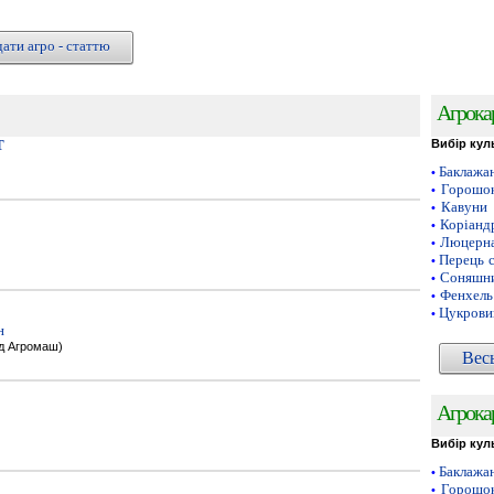
ати агро - статтю
Агрока
Т
Вибір кул
Баклажа
•
Горошок
•
Кавуни
•
Коріанд
•
Люцерн
•
Перець 
•
Соняшни
•
Фенхель
•
Цукрови
•
н
од Агромаш)
Вес
Агрока
Вибір кул
Баклажа
•
Горошок
•