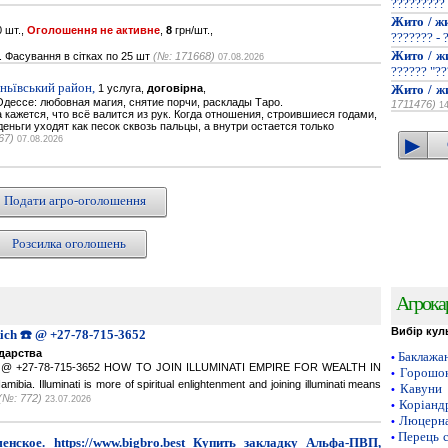
?????????
Жито / ж
 шт.,
Оголошення не активне
,
8
грн/шт.,
??????? - 
Жито / ж
. Фасування в сітках по 25 шт
(№: 171668)
07.08.2026
?????? "??
ньївський район,
1 услуга,
договірна
,
Жито / ж
дессе: любовная магия, снятие порчи, расклады Таро.
1711476)
1
кажется, что всё валится из рук. Когда отношения, строившиеся годами,
деньги уходят как песок сквозь пальцы, а внутри остается только
67)
07.08.2026
Подати агро-оголошення
Розсилка оголошень
Агрока
Вибір кул
Rich ☎️ @ +27-78-715-3652
одарства
Баклажа
•
ich ☎️ @ +27-78-715-3652 HOW TO JOIN ILLUMINATI EMPIRE FOR WEALTH IN
Горошок
•
a. Illuminati is more of spiritual enlightenment and joining illuminati means
Кавуни
•
(№: 772)
23.07.2026
Коріанд
•
Люцерн
•
Перець 
•
нское. https://www.bigbro.best Купить закладку Альфа-ПВП,