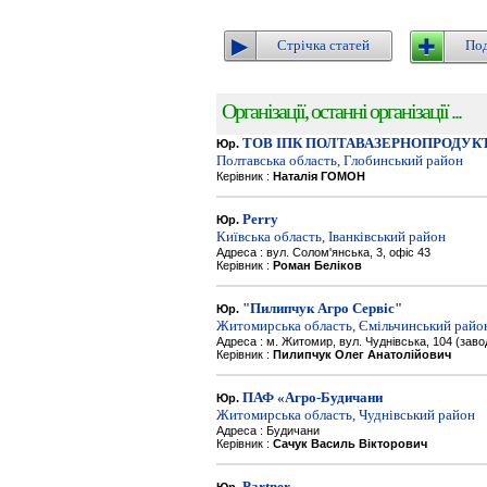
Стрічка статей
Под
Організації, останні організації ...
ТОВ ІПК ПОЛТАВАЗЕРНОПРОДУК
Юр.
Полтавська область, Глобинський район
Керівник :
Наталія ГОМОН
Perry
Юр.
Київська область, Іванківський район
Адреса : вул. Солом'янська, 3, офіс 43
Керівник :
Роман Беліков
"Пилипчук Агро Сервіс"
Юр.
Житомирська область, Ємільчинський райо
Адреса : м. Житомир, вул. Чуднівська, 104 (зав
Керівник :
Пилипчук Олег Анатолійович
ПАФ «Агро-Будичани
Юр.
Житомирська область, Чуднівський район
Адреса : Будичани
Керівник :
Сачук Василь Вікторович
Partner