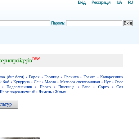
Вхід
Реєстрація
UA
RU
Пароль:
Вхід
new
 зернотрейдерів
ка (биг-беги)
Горох
Горчица
Гречиха
Гречка
Канареечник
•
•
•
•
•
й боб
Кукуруза
Лен
Масло
Меласса свекловичная
Нут
Овес
•
•
•
•
•
•
Подсолнечник
Просо
Пшеница
Рапс
Сорго
Соя
•
•
•
•
•
•
Шрот подсолнечный
Ячмень
Жмых
•
•
ультур