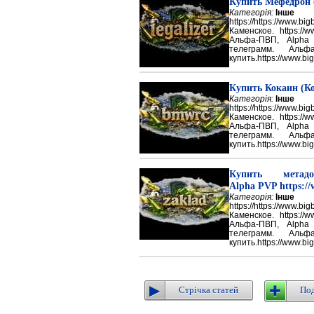
Купить Мефедрон
Категорія:
Інше
https://https://ww
Каменское. https://w
Альфа-ПВП, Alpha
телеграмм. Аль
купить.https://www.big
Купить Кокаин (Ко
Категорія:
Інше
https://https://ww
Каменское. https://w
Альфа-ПВП, Alpha
телеграмм. Аль
купить.https://www.big
Купить метадон
Alpha PVP https://
Категорія:
Інше
https://https://ww
Каменское. https://w
Альфа-ПВП, Alpha
телеграмм. Аль
купить.https://www.big
Стрічка статей
Под