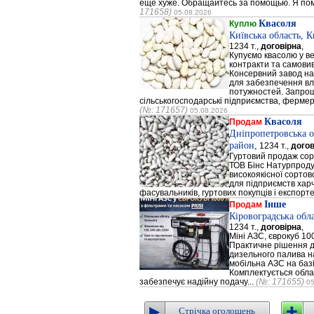
еще хуже. Обращайтесь за помощью. Я помо
171658)
05.08.2026
Квасоля
Куплю
Київська область, 
1234 т.,
договірна
,
Купуємо квасолю у ве
контракти та самовив
Консервний завод на 
для забезпечення в
потужностей. Запрош
сільськогосподарські підприємства, фермерс
(№: 171657)
05.08.2026
Квасоля
Продам
Дніпропетровська о
район,
1234 т.,
догов
Гуртовий продаж сор
ТОВ Бінс Натурпроду
високоякісної сортов
для підприємств хар
фасувальників, гуртових покупців і експортер
Інше
Продам
Кіровоградська обл
1234 т.,
договірна
,
Міні АЗС, єврокуб 100
Практичне рішення д
дизельного палива на
мобільна АЗС на базі
Комплектується облад
забезпечує надійну подачу...
(№: 171655)
05
Стрічка оголошень