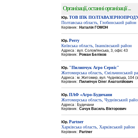
Організації, останні організації ...
ТОВ ІПК ПОЛТАВАЗЕРНОПРОД
Юр.
Полтавська область, Глобинський район
Керівник :
Наталія ГОМОН
Perry
Юр.
Київська область, Іванківський район
Адреса : вул. Солом'янська, 3, офіс 43
Керівник :
Роман Беліков
"Пилипчук Агро Сервіс"
Юр.
Житомирська область, Ємільчинський р
Адреса : м. Житомир, вул. Чуднівська, 104 
Керівник :
Пилипчук Олег Анатолійович
ПАФ «Агро-Будичани
Юр.
Житомирська область, Чуднівський рай
Адреса : Будичани
Керівник :
Сачук Василь Вікторович
Partner
Юр.
Харківська область, Харківський район
Керівник :
Partner