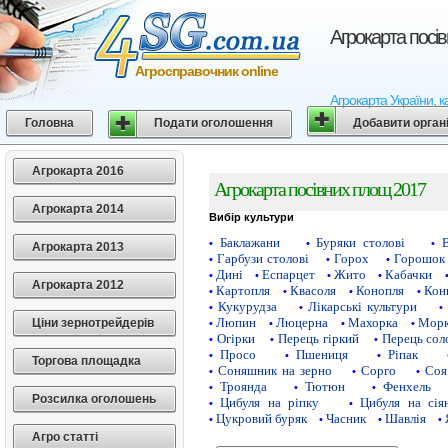
Агрокарта посі
Агросправочник online
Агрокарта України, к
Головна
Подати оголошення
Добавити орган
Агрокарта 2016
Агрокарта посівних площ 2017
Агрокарта 2014
Вибір культури
Баклажани
Буряки столові
•
•
•
Агрокарта 2013
Гарбузи столові
Горох
Горошок 
•
•
•
Дині
Еспарцет
Жито
Кабачки
•
•
•
•
Агрокарта 2012
Картопля
Квасоля
Конопля
Кон
•
•
•
•
Кукурудза
Лікарські культури
•
•
•
Люпин
Люцерна
Махорка
Морк
Ціни зернотрейдерів
•
•
•
•
Огірки
Перець гіркий
Перець сол
•
•
•
Просо
Пшениця
Ріпак
•
•
•
Торгова площадка
Соняшник на зерно
Сорго
Соя
•
•
•
Троянда
Тютюн
Фенхель
•
•
•
Розсилка оголошень
Цибуля на ріпку
Цибуля на сія
•
•
Цукровий буряк
Часник
Шавлія
•
•
•
•
Агро статті