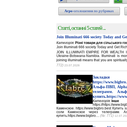
Агро
-оголошення по рубриках
Статті, останні 5 статей ...
Join Illuminati 666 society Today and G
Категорія:
Різні товари для сільського г
Join Illuminati 666 society Today and Get 
JOIN ILLUMINATI EMPIRE FOR WEALTH IN
Ukraine-Botswana-Namibia. Illuminati is mor
joining illuminati means that you are spirituall
772)
23.07.2026
Закладки 
https://www.big
Альфа-ПВП, Alpha
телеграмм. Аль
купить.https://www
Категорія:
Інше
https://https://ww
Каменское. https://www.bigbro.best Купить
соли Каменское через телеграмм. 
купить.https://www.bigbro....
(№: 771)
12.07.20