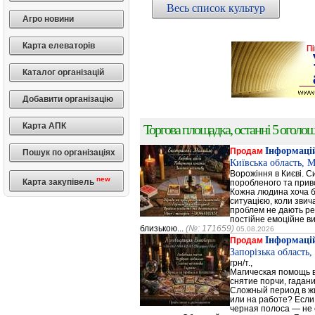
Весь список культур
Агро новини
Карта елеваторів
Каталог організацій
Добавити організацію
Карта АПК
Торгова площадка, останні 5 оголоше
Інформацій
Продам
Пошук по організаціях
Київська область, 
Ворожіння в Києві. С
new
Карта закупівель
поробленого та прив
Кожна людина хоча б 
ситуацією, коли зви
проблем не дають ре
постійне емоційне в
близькою...
(№: 171659)
05.08.2026
Інформацій
Продам
Запорізька област
грн/т.,
Магическая помощь 
снятие порчи, гадани
Сложный период в ж
или на работе? Если
черная полоса — не 