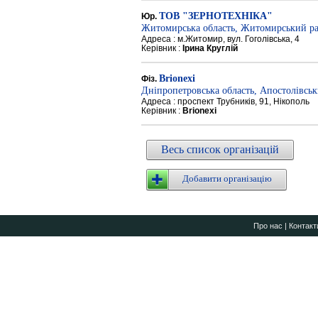
ТОВ "ЗЕРНОТЕХНІКА"
Юр.
Житомирська область, Житомирський р
Адреса : м.Житомир, вул. Гоголівська, 4
Керівник :
Ірина Круглій
Brionexi
Фіз.
Дніпропетровська область, Апостолівсь
Адреса : проспект Трубників, 91, Нікополь
Керівник :
Brionexi
Весь список організацій
Добавити організацію
Про нас
|
Контакт