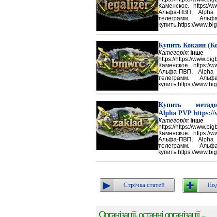
Каменское. https://w
Альфа-ПВП, Alpha
телеграмм. Аль
купить.https://www.big
Купить Кокаин (Ко
Категорія:
Інше
https://https://ww
Каменское. https://w
Альфа-ПВП, Alpha
телеграмм. Аль
купить.https://www.big
Купить метадон
Alpha PVP https://
Категорія:
Інше
https://https://ww
Каменское. https://w
Альфа-ПВП, Alpha
телеграмм. Аль
купить.https://www.big
Стрічка статей
Под
Організації, останні організації ...