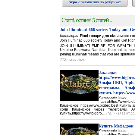
Агро
-оголошення по рубриках
Статті, останні 5 статей ...
Join Illuminati 666 society Today and G
Категорія:
Різні товари для сільського г
Join Illuminati 666 society Today and Get 
JOIN ILLUMINATI EMPIRE FOR WEALTH IN
Ukraine-Botswana-Namibia. Illuminati is mor
joining illuminati means that you are spirituall
772)
23.07.2026
Закладки 
https://www.big
Альфа-ПВП, Alpha
телеграмм. Аль
купить.https://www
Категорія:
Інше
https://https://ww
Каменское. https://www.bigbro.best Купить
соли Каменское через телеграмм. 
купить.https://www.bigbro....
(№: 771)
12.07.20
Купить Мефедрон
Категорія:
Інше
https://https://ww