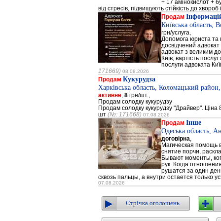
+ 17 амінокислот + 
від стресів, підвищують стійкість до хвороб і
Інформацій
Продам
Київська область, 
грн/услуга,
Допомога юриста та к
досвідчений адвокат 
адвокат з великим до
Київ, вартість послуг
послуги адвоката Киї
171669)
08.08.2026
Кукурудза
Продам
Харківська область, Коломацький район,
активне
,
8
грн/шт.,
Продам солодку кукурудзу
Продам солодку кукурудзу "Драйвер". Ціна 8
шт
(№: 171668)
07.08.2026
Інше
Продам
Одеська область, А
договірна
,
Магическая помощь в
снятие порчи, раскл
Бывают моменты, когд
рук. Когда отношени
рушатся за один день
сквозь пальцы, а внутри остается только ус
07.08.2026
Стрічка оголошень