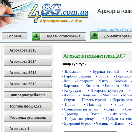
Агрокарта посі
Агросправочник online
Агрокарта України, к
Головна
Подати оголошення
Добавити орган
Агрокарта 2016
Агрокарта посівних площ 2017
Агрокарта 2014
Вибір культури
Баклажани
Буряки столові
•
•
•
Агрокарта 2013
Гарбузи столові
Горох
Горошок 
•
•
•
Дині
Еспарцет
Жито
Кабачки
•
•
•
•
Агрокарта 2012
Картопля
Квасоля
Конопля
Кон
•
•
•
•
Кукурудза
Лікарські культури
•
•
•
Люпин
Люцерна
Махорка
Морк
Ціни зернотрейдерів
•
•
•
•
Огірки
Перець гіркий
Перець сол
•
•
•
Просо
Пшениця
Ріпак
•
•
•
Торгова площадка
Соняшник на зерно
Сорго
Соя
•
•
•
Троянда
Тютюн
Фенхель
•
•
•
Розсилка оголошень
Цибуля на ріпку
Цибуля на сія
•
•
Цукровий буряк
Часник
Шавлія
•
•
•
•
Агро статті