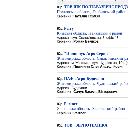
ТОВ ІПК ПОЛТАВАЗЕРНОПРОД
Юр.
Полтавська область, Глобинський район
Керівник :
Наталія ГОМОН
Perry
Юр.
Київська область, Іванківський район
Адреса : вул. Солом'янська, 3, офіс 43
Керівник :
Роман Беліков
"Пилипчук Агро Сервіс"
Юр.
Житомирська область, Ємільчинський р
Адреса : м. Житомир, вул. Чуднівська, 104 
Керівник :
Пилипчук Олег Анатолійович
ПАФ «Агро-Будичани
Юр.
Житомирська область, Чуднівський рай
Адреса : Будичани
Керівник :
Сачук Василь Вікторович
Partner
Юр.
Харківська область, Харківський район
Керівник :
Partner
ТОВ "ЗЕРНОТЕХНІКА"
Юр.