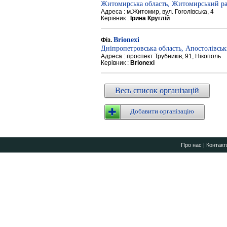
Житомирська область, Житомирський р
Адреса : м.Житомир, вул. Гоголівська, 4
Керівник :
Ірина Круглій
Brionexi
Фіз.
Дніпропетровська область, Апостолівсь
Адреса : проспект Трубників, 91, Нікополь
Керівник :
Brionexi
Весь список організацій
Добавити організацію
Про нас
|
Контакт