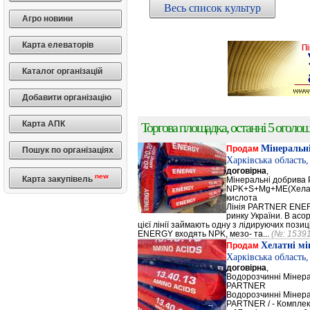
Весь список культур
Агро новини
Карта елеваторів
Каталог організацій
Добавити організацію
Карта АПК
Торгова площадка, останні 5 оголоше
Мінеральн
Продам
Пошук по організаціях
Харківська область
договірна
,
new
Карта закупівель
Мінеральні добрив
NPK+S+Mg+ME(Хела
кислота
Лінія PARTNER ENERG
ринку України. В а
цієї лінії займають одну з лідируючих поз
ENERGY входять NPK, мезо- та...
(№: 1539
Хелатні м
Продам
Харківська область
договірна
,
Водорозчинні Мiнер
PARTNER
Водорозчинні Мiнер
PARTNER / - Компле