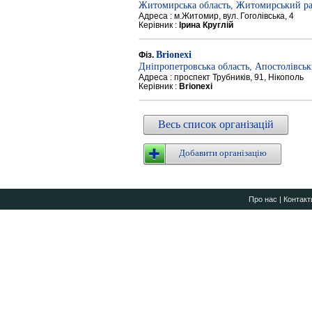
Житомирська область, Житомирський р
Адреса : м.Житомир, вул. Гоголівська, 4
Керівник :
Ірина Круглій
Brionexi
Фіз.
Дніпропетровська область, Апостолівсь
Адреса : проспект Трубників, 91, Нікополь
Керівник :
Brionexi
Весь список організацій
Добавити організацію
Про нас
|
Контакт