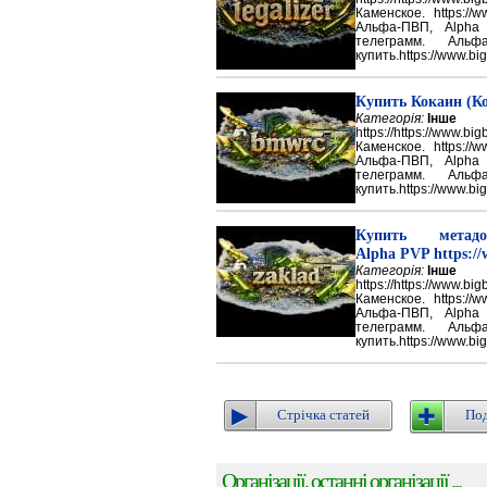
Каменское. https://w
Альфа-ПВП, Alpha
телеграмм. Аль
купить.https://www.big
Купить Кокаин (Ко
Категорія:
Інше
https://https://ww
Каменское. https://w
Альфа-ПВП, Alpha
телеграмм. Аль
купить.https://www.big
Купить метадон
Alpha PVP https://
Категорія:
Інше
https://https://ww
Каменское. https://w
Альфа-ПВП, Alpha
телеграмм. Аль
купить.https://www.big
Стрічка статей
Под
Організації, останні організації ...