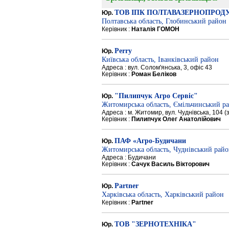
ТОВ ІПК ПОЛТАВАЗЕРНОПРОД
Юр.
Полтавська область, Глобинський район
Керівник :
Наталія ГОМОН
Perry
Юр.
Київська область, Іванківський район
Адреса : вул. Солом'янська, 3, офіс 43
Керівник :
Роман Беліков
"Пилипчук Агро Сервіс"
Юр.
Житомирська область, Ємільчинський р
Адреса : м. Житомир, вул. Чуднівська, 104 
Керівник :
Пилипчук Олег Анатолійович
ПАФ «Агро-Будичани
Юр.
Житомирська область, Чуднівський рай
Адреса : Будичани
Керівник :
Сачук Василь Вікторович
Partner
Юр.
Харківська область, Харківський район
Керівник :
Partner
ТОВ "ЗЕРНОТЕХНІКА"
Юр.