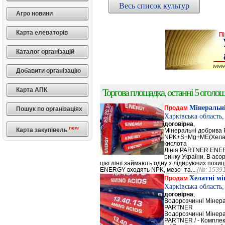
Весь список культур
Агро новини
Карта елеваторів
Каталог організацій
Добавити організацію
Карта АПК
Торгова площадка, останні 5 оголоше
Мінеральн
Продам
Пошук по організаціях
Харківська область
договірна
,
new
Карта закупівель
Мінеральні добрив
NPK+S+Mg+ME(Хела
кислота
Лінія PARTNER ENERG
ринку України. В а
цієї лінії займають одну з лідируючих поз
ENERGY входять NPK, мезо- та...
(№: 1539
Хелатні м
Продам
Харківська область
договірна
,
Водорозчинні Мiнер
PARTNER
Водорозчинні Мiнер
PARTNER / - Компле