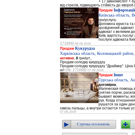
+ 17 амінокислот + 
від стресів, підвищують стійкість до хвороб і
Інформацій
Продам
Київська область, 
грн/услуга,
Допомога юриста та к
досвідчений адвокат 
адвокат з великим до
Київ, вартість послуг
послуги адвоката Киї
171669)
08.08.2026
Кукурудза
Продам
Харківська область, Коломацький район,
активне
,
8
грн/шт.,
Продам солодку кукурудзу
Продам солодку кукурудзу "Драйвер". Ціна 8
шт
(№: 171668)
07.08.2026
Інше
Продам
Одеська область, А
договірна
,
Магическая помощь в
снятие порчи, раскл
Бывают моменты, когд
рук. Когда отношени
рушатся за один день
сквозь пальцы, а внутри остается только ус
07.08.2026
Стрічка оголошень