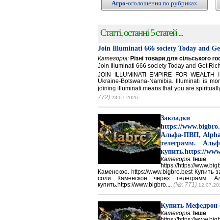
Агро
-оголошення по рубриках
Статті, останні 5 статей ...
Join Illuminati 666 society Today and G
Категорія:
Різні товари для сільського г
Join Illuminati 666 society Today and Get 
JOIN ILLUMINATI EMPIRE FOR WEALTH IN
Ukraine-Botswana-Namibia. Illuminati is mor
joining illuminati means that you are spirituall
772)
23.07.2026
Закладки 
https://www.big
Альфа-ПВП, Alpha
телеграмм. Аль
купить.https://www
Категорія:
Інше
https://https://ww
Каменское. https://www.bigbro.best Купить
соли Каменское через телеграмм. 
купить.https://www.bigbro....
(№: 771)
12.07.20
Купить Мефедрон
Категорія:
Інше
https://https://ww