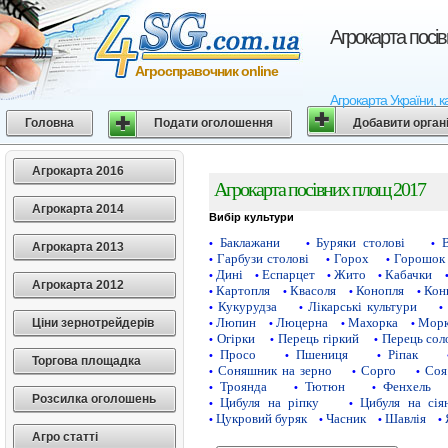
Агрокарта посі
Агросправочник online
Агрокарта України, к
Головна
Подати оголошення
Добавити орган
Агрокарта 2016
Агрокарта посівних площ 2017
Агрокарта 2014
Вибір культури
Баклажани
Буряки столові
•
•
•
Агрокарта 2013
Гарбузи столові
Горох
Горошок 
•
•
•
Дині
Еспарцет
Жито
Кабачки
•
•
•
•
Агрокарта 2012
Картопля
Квасоля
Конопля
Кон
•
•
•
•
Кукурудза
Лікарські культури
•
•
•
Люпин
Люцерна
Махорка
Морк
Ціни зернотрейдерів
•
•
•
•
Огірки
Перець гіркий
Перець сол
•
•
•
Просо
Пшениця
Ріпак
•
•
•
Торгова площадка
Соняшник на зерно
Сорго
Соя
•
•
•
Троянда
Тютюн
Фенхель
•
•
•
Розсилка оголошень
Цибуля на ріпку
Цибуля на сія
•
•
Цукровий буряк
Часник
Шавлія
•
•
•
•
Агро статті