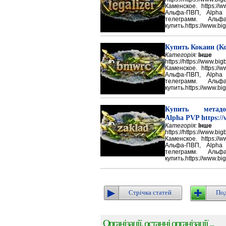
Каменское. https://w
Альфа-ПВП, Alpha
телеграмм. Аль
купить.https://www.big
Купить Кокаин (Ко
Категорія:
Інше
https://https://ww
Каменское. https://w
Альфа-ПВП, Alpha
телеграмм. Аль
купить.https://www.big
Купить метадон
Alpha PVP https://
Категорія:
Інше
https://https://ww
Каменское. https://w
Альфа-ПВП, Alpha
телеграмм. Аль
купить.https://www.big
Стрічка статей
Под
Організації, останні організації ...