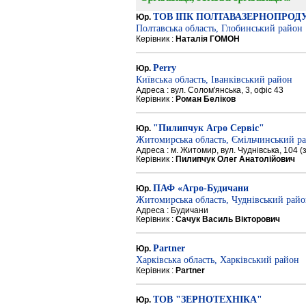
ТОВ ІПК ПОЛТАВАЗЕРНОПРОД
Юр.
Полтавська область, Глобинський район
Керівник :
Наталія ГОМОН
Perry
Юр.
Київська область, Іванківський район
Адреса : вул. Солом'янська, 3, офіс 43
Керівник :
Роман Беліков
"Пилипчук Агро Сервіс"
Юр.
Житомирська область, Ємільчинський р
Адреса : м. Житомир, вул. Чуднівська, 104 
Керівник :
Пилипчук Олег Анатолійович
ПАФ «Агро-Будичани
Юр.
Житомирська область, Чуднівський рай
Адреса : Будичани
Керівник :
Сачук Василь Вікторович
Partner
Юр.
Харківська область, Харківський район
Керівник :
Partner
ТОВ "ЗЕРНОТЕХНІКА"
Юр.