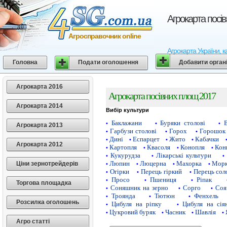
Агрокарта посі
Агросправочник online
Агрокарта України, к
Головна
Подати оголошення
Добавити орган
Агрокарта 2016
Агрокарта посівних площ 2017
Агрокарта 2014
Вибір культури
Баклажани
Буряки столові
•
•
•
Агрокарта 2013
Гарбузи столові
Горох
Горошок 
•
•
•
Дині
Еспарцет
Жито
Кабачки
•
•
•
•
Агрокарта 2012
Картопля
Квасоля
Конопля
Кон
•
•
•
•
Кукурудза
Лікарські культури
•
•
•
Люпин
Люцерна
Махорка
Морк
Ціни зернотрейдерів
•
•
•
•
Огірки
Перець гіркий
Перець сол
•
•
•
Просо
Пшениця
Ріпак
•
•
•
Торгова площадка
Соняшник на зерно
Сорго
Соя
•
•
•
Троянда
Тютюн
Фенхель
•
•
•
Розсилка оголошень
Цибуля на ріпку
Цибуля на сія
•
•
Цукровий буряк
Часник
Шавлія
•
•
•
•
Агро статті