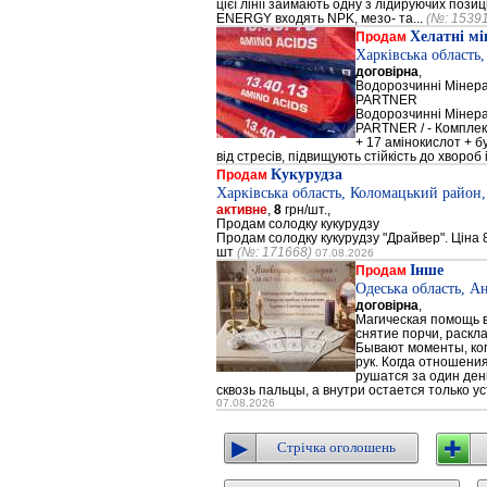
цієї лінії займають одну з лідируючих поз
ENERGY входять NPK, мезо- та...
(№: 1539
Хелатні м
Продам
Харківська область
договірна
,
Водорозчинні Мiнер
PARTNER
Водорозчинні Мiнер
PARTNER / - Компле
+ 17 амінокислот + 
від стресів, підвищують стійкість до хвороб і
Кукурудза
Продам
Харківська область, Коломацький район,
активне
,
8
грн/шт.,
Продам солодку кукурудзу
Продам солодку кукурудзу "Драйвер". Ціна 8
шт
(№: 171668)
07.08.2026
Інше
Продам
Одеська область, А
договірна
,
Магическая помощь в
снятие порчи, раскл
Бывают моменты, когд
рук. Когда отношени
рушатся за один день
сквозь пальцы, а внутри остается только ус
07.08.2026
Стрічка оголошень