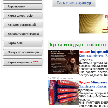
Весь список культур
Агро новини
Карта елеваторів
Каталог організацій
Добавити організацію
Карта АПК
Торгова площадка, останні 5 оголоше
Інформацій
Продам
Пошук по організаціях
Київська область, 
грн/услуга,
new
Карта закупівель
Допомога юриста та к
досвідчений адвокат 
адвокат з великим до
Київ, вартість послуг
послуги адвоката Киї
171669)
08.08.2026
Мінеральн
Продам
Харківська область
договірна
,
Мінеральні добрив
NPK+S+Mg+ME(Хела
кислота
Лінія PARTNER ENERG
ринку України. В а