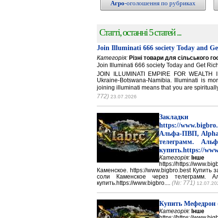
Агро
-оголошення по рубриках
Статті, останні 5 статей ...
Join Illuminati 666 society Today and G
Категорія:
Різні товари для сільського г
Join Illuminati 666 society Today and Get 
JOIN ILLUMINATI EMPIRE FOR WEALTH IN
Ukraine-Botswana-Namibia. Illuminati is mor
joining illuminati means that you are spirituall
772)
23.07.2026
Закладки 
https://www.big
Альфа-ПВП, Alpha
телеграмм. Аль
купить.https://www
Категорія:
Інше
https://https://ww
Каменское. https://www.bigbro.best Купить
соли Каменское через телеграмм. 
купить.https://www.bigbro....
(№: 771)
12.07.20
Купить Мефедрон
Категорія:
Інше
https://https://ww