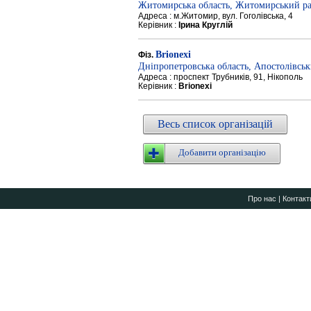
Житомирська область, Житомирський р
Адреса : м.Житомир, вул. Гоголівська, 4
Керівник :
Ірина Круглій
Brionexi
Фіз.
Дніпропетровська область, Апостолівсь
Адреса : проспект Трубників, 91, Нікополь
Керівник :
Brionexi
Весь список організацій
Добавити організацію
Про нас
|
Контакт