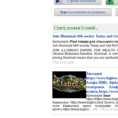
Стрічка оголошень
Агро
-оголошення по рубриках
Статті, останні 5 статей ...
Join Illuminati 666 society Today and G
Категорія:
Різні товари для сільського г
Join Illuminati 666 society Today and Get 
JOIN ILLUMINATI EMPIRE FOR WEALTH IN
Ukraine-Botswana-Namibia. Illuminati is mor
joining illuminati means that you are spirituall
772)
23.07.2026
Закладки 
https://www.big
Альфа-ПВП, Alpha
телеграмм. Аль
купить.https://www
Категорія:
Інше
https://https://ww
Каменское. https://www.bigbro.best Купить
соли Каменское через телеграмм. 
купить.https://www.bigbro....
(№: 771)
12.07.20