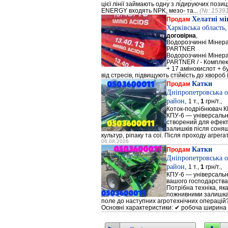
цієї лінії займають одну з лідируючих поз
ENERGY входять NPK, мезо- та...
(№: 1539
Хелатні м
Продам
Харківська область
договірна
,
Водорозчинні Мiнер
PARTNER
Водорозчинні Мiнер
PARTNER / - Компле
+ 17 амінокислот + 
від стресів, підвищують стійкість до хвороб і
Катки
Продам
Дніпропетровська о
район,
1 т.,
1
грн/т.,
Коток-подрібнювач К
КПУ-6 — універсальн
створений для ефек
залишків після соняш
культур, ріпаку та сої. Після проходу агрега
06.08.2026
Катки
Продам
Дніпропетровська о
район,
1 т.,
1
грн/т.,
КПУ-6 — універсальн
вашого господарства
Потрібна техніка, як
пожнивними залишкам
поле до наступних агротехнічних операцій?
Основні характеристики: ✔ робоча ширина 