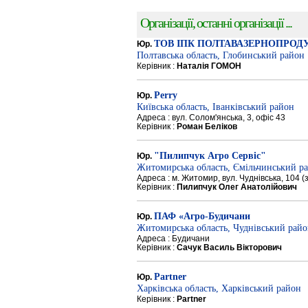
Організації, останні організації ...
ТОВ ІПК ПОЛТАВАЗЕРНОПРОД
Юр.
Полтавська область, Глобинський район
Керівник :
Наталія ГОМОН
Perry
Юр.
Київська область, Іванківський район
Адреса : вул. Солом'янська, 3, офіс 43
Керівник :
Роман Беліков
"Пилипчук Агро Сервіс"
Юр.
Житомирська область, Ємільчинський р
Адреса : м. Житомир, вул. Чуднівська, 104 
Керівник :
Пилипчук Олег Анатолійович
ПАФ «Агро-Будичани
Юр.
Житомирська область, Чуднівський рай
Адреса : Будичани
Керівник :
Сачук Василь Вікторович
Partner
Юр.
Харківська область, Харківський район
Керівник :
Partner