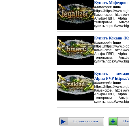
Купить Мефедрон
Категорія:
Інше
https://https://ww
Каменское. https://w
Альфа-ПВП, Alpha
телеграмм. Аль
купить.https://www.big
Купить Кокаин (Ко
Категорія:
Інше
https://https://ww
Каменское. https://w
Альфа-ПВП, Alpha
телеграмм. Аль
купить.https://www.big
Купить метадон
Alpha PVP https://
Категорія:
Інше
https://https://ww
Каменское. https://w
Альфа-ПВП, Alpha
телеграмм. Аль
купить.https://www.big
Стрічка статей
Под