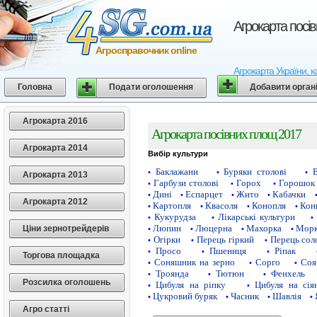
Агрокарта посі
Агросправочник online
Агрокарта України, к
Головна
Подати оголошення
Добавити орган
Агрокарта 2016
Агрокарта посівних площ 2017
Агрокарта 2014
Вибір культури
Баклажани
Буряки столові
•
•
•
Агрокарта 2013
Гарбузи столові
Горох
Горошок 
•
•
•
Дині
Еспарцет
Жито
Кабачки
•
•
•
•
Агрокарта 2012
Картопля
Квасоля
Конопля
Кон
•
•
•
•
Кукурудза
Лікарські культури
•
•
•
Люпин
Люцерна
Махорка
Морк
Ціни зернотрейдерів
•
•
•
•
Огірки
Перець гіркий
Перець сол
•
•
•
Просо
Пшениця
Ріпак
•
•
•
Торгова площадка
Соняшник на зерно
Сорго
Соя
•
•
•
Троянда
Тютюн
Фенхель
•
•
•
Розсилка оголошень
Цибуля на ріпку
Цибуля на сія
•
•
Цукровий буряк
Часник
Шавлія
•
•
•
•
Агро статті