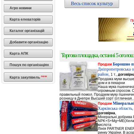
Весь список культур
Агро новини
Карта елеваторів
Каталог організацій
Добавити організацію
Карта АПК
Торгова площадка, останні 5 оголоше
Борошно п
Продам
Пошук по організаціях
Дніпропетровська о
район,
1 т.,
договірн
new
Карта закупівель
Продажа муки высшег
дом и в пекарни
Наша мука пшенична
огромным спросом. О
правильный помол. Продаем муку пшеничную 
розницу в Днепре Высший сорт (отличная..
Мінеральн
Продам
Харківська область
договірна
,
Мінеральні добрив
NPK+S+Mg+ME(Хела
кислота
Лінія PARTNER ENERG
ринку України. В а