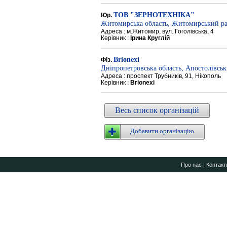
ТОВ "ЗЕРНОТЕХНІКА"
Юр.
Житомирська область, Житомирський р
Адреса : м.Житомир, вул. Гоголівська, 4
Керівник :
Ірина Круглій
Brionexi
Фіз.
Дніпропетровська область, Апостолівсь
Адреса : проспект Трубників, 91, Нікополь
Керівник :
Brionexi
Весь список організацій
Добавити організацію
Про нас
|
Контакт