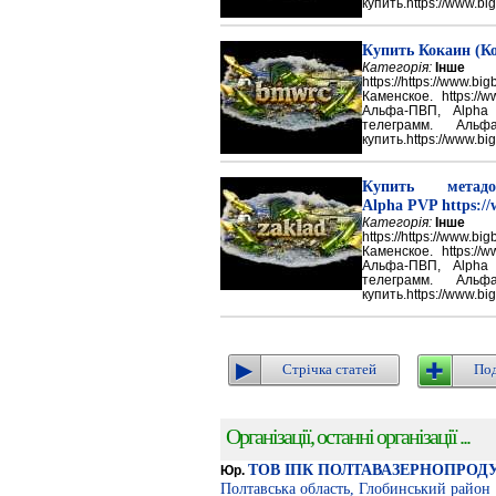
купить.https://www.big
Купить Кокаин (Ко
Категорія:
Інше
https://https://ww
Каменское. https://w
Альфа-ПВП, Alpha
телеграмм. Аль
купить.https://www.big
Купить метадон
Alpha PVP https://
Категорія:
Інше
https://https://ww
Каменское. https://w
Альфа-ПВП, Alpha
телеграмм. Аль
купить.https://www.big
Стрічка статей
Под
Організації, останні організації ...
ТОВ ІПК ПОЛТАВАЗЕРНОПРОД
Юр.
Полтавська область, Глобинський район