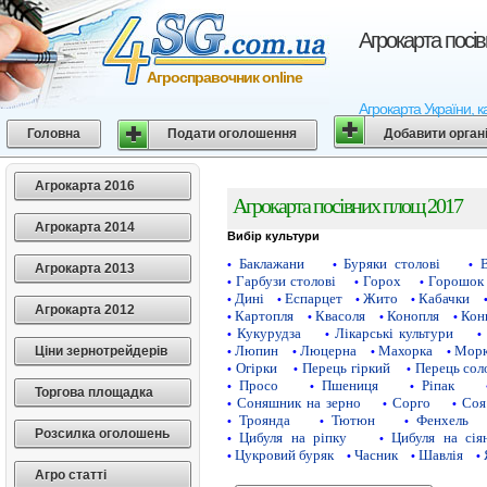
Агрокарта посі
Агросправочник online
Агрокарта України, к
Головна
Подати оголошення
Добавити орган
Агрокарта 2016
Агрокарта посівних площ 2017
Агрокарта 2014
Вибір культури
Баклажани
Буряки столові
•
•
•
Агрокарта 2013
Гарбузи столові
Горох
Горошок 
•
•
•
Дині
Еспарцет
Жито
Кабачки
•
•
•
•
Агрокарта 2012
Картопля
Квасоля
Конопля
Кон
•
•
•
•
Кукурудза
Лікарські культури
•
•
•
Люпин
Люцерна
Махорка
Морк
Ціни зернотрейдерів
•
•
•
•
Огірки
Перець гіркий
Перець сол
•
•
•
Просо
Пшениця
Ріпак
•
•
•
Торгова площадка
Соняшник на зерно
Сорго
Соя
•
•
•
Троянда
Тютюн
Фенхель
•
•
•
Розсилка оголошень
Цибуля на ріпку
Цибуля на сія
•
•
Цукровий буряк
Часник
Шавлія
•
•
•
•
Агро статті