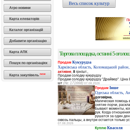
Весь список культур
Агро новини
Карта елеваторів
Каталог організацій
Добавити організацію
Карта АПК
Торгова площадка, останні 5 оголоше
Кукурудза
Продам
Пошук по організаціях
Харківська область, Коломацький район,
активне
,
8
грн/шт.,
new
Карта закупівель
Продам солодку кукурудзу
Продам солодку кукурудзу "Драйвер". Ціна 8
шт
(№: 171668)
07.08.2026
Інше
Продам
Одеська область, А
договірна
,
Магическая помощь в
снятие порчи, раскл
Бывают моменты, когд
рук. Когда отношени
рушатся за один день
сквозь пальцы, а внутри остается только ус
07.08.2026
Квасоля
Куплю