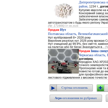
Дніпропетровська о
район,
1234 т.,
догов
Купуємо квасолю на 
Консервний завод за
забезпечення власни
Забезпечуємо самови
автотранспортом з будь-якого регіону Украї
(№: 171666)
07.08.2026
Нут
Продам
Полтавська область, Великобагачанський
Нут калібрований 8+ 2026 року
Виробник реалізує нут 2026 року врожаю Сор
Нут очищений до 99.9%, без сміття, каміння
на палетах або біг бегах Знаходиться в...
(№
Інша спецт
Продам
Черкаська область,
договірна
,
Агродрон XAG XP202
точного землеробст
Пропонуємо нові та 
повністю готові до е
для професійного вне
листового підживлення з високою точністю 
Стрічка оголошень
Агро
-оголошення по рубриках