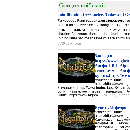
Статті, останні 5 статей ...
Join Illuminati 666 society Today and G
Категорія:
Різні товари для сільського г
Join Illuminati 666 society Today and Get 
JOIN ILLUMINATI EMPIRE FOR WEALTH IN
Ukraine-Botswana-Namibia. Illuminati is mor
joining illuminati means that you are spirituall
772)
23.07.2026
Закладки 
https://www.big
Альфа-ПВП, Alpha
телеграмм. Аль
купить.https://www
Категорія:
Інше
https://https://ww
Каменское. https://www.bigbro.best Купить
соли Каменское через телеграмм. 
купить.https://www.bigbro....
(№: 771)
12.07.20
Купить Мефедрон
Категорія:
Інше
https://https://ww
Каменское. https://w
Альфа-ПВП, Alpha
телеграмм. Аль