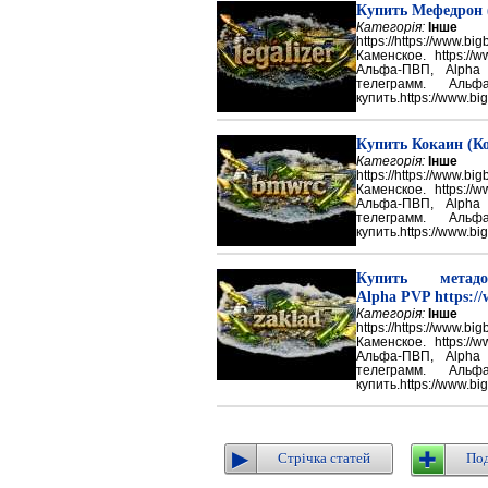
Купить Мефедрон
Категорія:
Інше
https://https://ww
Каменское. https://w
Альфа-ПВП, Alpha
телеграмм. Аль
купить.https://www.big
Купить Кокаин (Ко
Категорія:
Інше
https://https://ww
Каменское. https://w
Альфа-ПВП, Alpha
телеграмм. Аль
купить.https://www.big
Купить метадон
Alpha PVP https://
Категорія:
Інше
https://https://ww
Каменское. https://w
Альфа-ПВП, Alpha
телеграмм. Аль
купить.https://www.big
Стрічка статей
Под