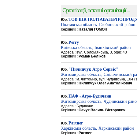
Організації, останні організації ...
ТОВ ІПК ПОЛТАВАЗЕРНОПРОД
Юр.
Полтавська область, Глобинський район
Керівник :
Наталія ГОМОН
Perry
Юр.
Київська область, Іванківський район
Адреса : вул. Солом'янська, 3, офіс 43
Керівник :
Роман Беліков
"Пилипчук Агро Сервіс"
Юр.
Житомирська область, Ємільчинський р
Адреса : м. Житомир, вул. Чуднівська, 104 
Керівник :
Пилипчук Олег Анатолійович
ПАФ «Агро-Будичани
Юр.
Житомирська область, Чуднівський рай
Адреса : Будичани
Керівник :
Сачук Василь Вікторович
Partner
Юр.
Харківська область, Харківський район
Керівник :
Partner