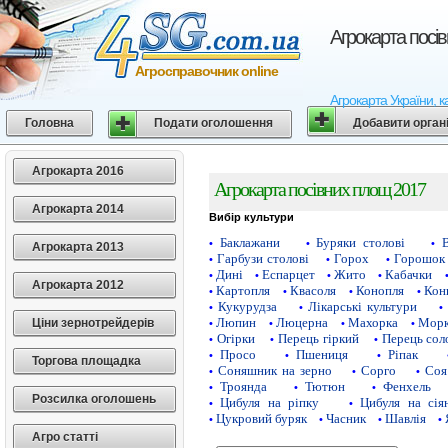
Агрокарта посі
Агросправочник online
Агрокарта України, к
Головна
Подати оголошення
Добавити орган
Агрокарта 2016
Агрокарта посівних площ 2017
Агрокарта 2014
Вибір культури
Баклажани
Буряки столові
•
•
•
Агрокарта 2013
Гарбузи столові
Горох
Горошок 
•
•
•
Дині
Еспарцет
Жито
Кабачки
•
•
•
•
Агрокарта 2012
Картопля
Квасоля
Конопля
Кон
•
•
•
•
Кукурудза
Лікарські культури
•
•
•
Люпин
Люцерна
Махорка
Морк
Ціни зернотрейдерів
•
•
•
•
Огірки
Перець гіркий
Перець сол
•
•
•
Просо
Пшениця
Ріпак
•
•
•
Торгова площадка
Соняшник на зерно
Сорго
Соя
•
•
•
Троянда
Тютюн
Фенхель
•
•
•
Розсилка оголошень
Цибуля на ріпку
Цибуля на сія
•
•
Цукровий буряк
Часник
Шавлія
•
•
•
•
Агро статті