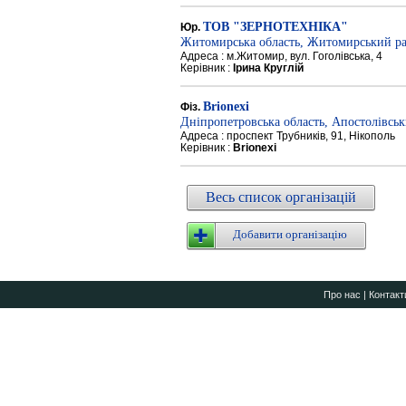
ТОВ "ЗЕРНОТЕХНІКА"
Юр.
Житомирська область, Житомирський р
Адреса : м.Житомир, вул. Гоголівська, 4
Керівник :
Ірина Круглій
Brionexi
Фіз.
Дніпропетровська область, Апостолівсь
Адреса : проспект Трубників, 91, Нікополь
Керівник :
Brionexi
Весь список організацій
Добавити організацію
Про нас
|
Контакт