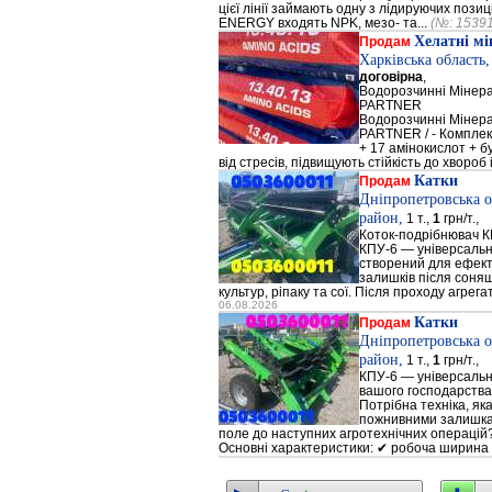
цієї лінії займають одну з лідируючих поз
ENERGY входять NPK, мезо- та...
(№: 1539
Хелатні м
Продам
Харківська область
договірна
,
Водорозчинні Мiнер
PARTNER
Водорозчинні Мiнер
PARTNER / - Компле
+ 17 амінокислот + 
від стресів, підвищують стійкість до хвороб і
Катки
Продам
Дніпропетровська о
район,
1 т.,
1
грн/т.,
Коток-подрібнювач К
КПУ-6 — універсальн
створений для ефек
залишків після соняш
культур, ріпаку та сої. Після проходу агрега
06.08.2026
Катки
Продам
Дніпропетровська о
район,
1 т.,
1
грн/т.,
КПУ-6 — універсальн
вашого господарства
Потрібна техніка, як
пожнивними залишкам
поле до наступних агротехнічних операцій?
Основні характеристики: ✔ робоча ширина 