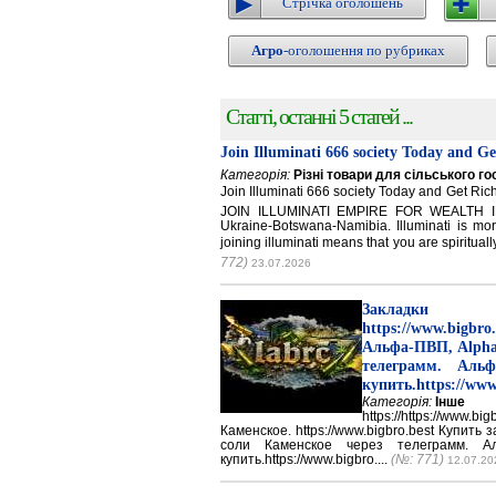
Стрічка оголошень
Агро
-оголошення по рубриках
Статті, останні 5 статей ...
Join Illuminati 666 society Today and G
Категорія:
Різні товари для сільського г
Join Illuminati 666 society Today and Get 
JOIN ILLUMINATI EMPIRE FOR WEALTH IN
Ukraine-Botswana-Namibia. Illuminati is mor
joining illuminati means that you are spirituall
772)
23.07.2026
Закладки 
https://www.big
Альфа-ПВП, Alpha
телеграмм. Аль
купить.https://www
Категорія:
Інше
https://https://ww
Каменское. https://www.bigbro.best Купить
соли Каменское через телеграмм. 
купить.https://www.bigbro....
(№: 771)
12.07.20