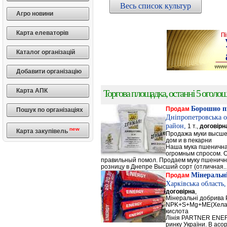
Весь список культур
Агро новини
Карта елеваторів
Каталог організацій
Добавити організацію
Карта АПК
Торгова площадка, останні 5 оголоше
Борошно п
Продам
Пошук по організаціях
Дніпропетровська о
район,
1 т.,
договірн
new
Карта закупівель
Продажа муки высшег
дом и в пекарни
Наша мука пшенична
огромным спросом. О
правильный помол. Продаем муку пшеничную 
розницу в Днепре Высший сорт (отличная..
Мінеральн
Продам
Харківська область
договірна
,
Мінеральні добрив
NPK+S+Mg+ME(Хела
кислота
Лінія PARTNER ENERG
ринку України. В а