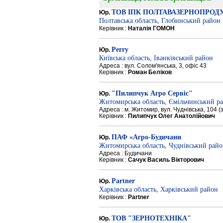
ТОВ ІПК ПОЛТАВАЗЕРНОПРОД
Юр.
Полтавська область, Глобинський район
Керівник :
Наталія ГОМОН
Perry
Юр.
Київська область, Іванківський район
Адреса : вул. Солом'янська, 3, офіс 43
Керівник :
Роман Беліков
"Пилипчук Агро Сервіс"
Юр.
Житомирська область, Ємільчинський р
Адреса : м. Житомир, вул. Чуднівська, 104 
Керівник :
Пилипчук Олег Анатолійович
ПАФ «Агро-Будичани
Юр.
Житомирська область, Чуднівський рай
Адреса : Будичани
Керівник :
Сачук Василь Вікторович
Partner
Юр.
Харківська область, Харківський район
Керівник :
Partner
ТОВ "ЗЕРНОТЕХНІКА"
Юр.