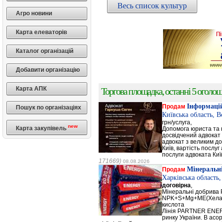
Весь список культур
Агро новини
Карта елеваторів
Каталог організацій
Добавити організацію
Карта АПК
Торгова площадка, останні 5 оголоше
Інформацій
Продам
Пошук по організаціях
Київська область, 
грн/услуга,
new
Карта закупівель
Допомога юриста та к
досвідчений адвокат 
адвокат з великим до
Київ, вартість послуг
послуги адвоката Киї
171669)
08.08.2026
Мінеральн
Продам
Харківська область
договірна
,
Мінеральні добрив
NPK+S+Mg+ME(Хела
кислота
Лінія PARTNER ENERG
ринку України. В а