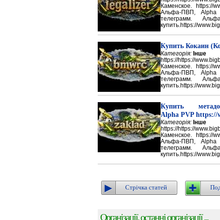
Каменское. https://w
Альфа-ПВП, Alpha
телеграмм. Аль
купить.https://www.big
Купить Кокаин (Ко
Категорія:
Інше
https://https://ww
Каменское. https://w
Альфа-ПВП, Alpha
телеграмм. Аль
купить.https://www.big
Купить метадон
Alpha PVP https://
Категорія:
Інше
https://https://ww
Каменское. https://w
Альфа-ПВП, Alpha
телеграмм. Аль
купить.https://www.big
Стрічка статей
Под
Організації, останні організації ...