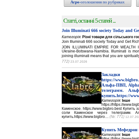
Агро
-оголошення по рубриках
Статті, останні 5 статей ...
Join Illuminati 666 society Today and G
Категорія:
Різні товари для сільського г
Join Illuminati 666 society Today and Get 
JOIN ILLUMINATI EMPIRE FOR WEALTH IN
Ukraine-Botswana-Namibia. Illuminati is mor
joining illuminati means that you are spirituall
772)
23.07.2026
Закладки 
https://www.big
Альфа-ПВП, Alpha
телеграмм. Аль
купить.https://www
Категорія:
Інше
https://https://ww
Каменское. https://www.bigbro.best Купить
соли Каменское через телеграмм. 
купить.https://www.bigbro....
(№: 771)
12.07.20
Купить Мефедрон
Категорія:
Інше
https://https://ww