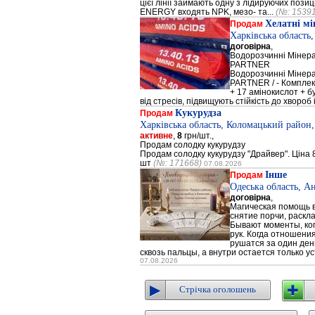
цієї лінії займають одну з лідируючих поз
ENERGY входять NPK, мезо- та...
(№: 1539
Хелатні м
Продам
Харківська область
договірна
,
Водорозчинні Мiнер
PARTNER
Водорозчинні Мiнер
PARTNER / - Компле
+ 17 амінокислот + 
від стресів, підвищують стійкість до хвороб і
Кукурудза
Продам
Харківська область, Коломацький район,
активне
,
8
грн/шт.,
Продам солодку кукурудзу
Продам солодку кукурудзу "Драйвер". Ціна 8
шт
(№: 171668)
07.08.2026
Інше
Продам
Одеська область, А
договірна
,
Магическая помощь в
снятие порчи, раскл
Бывают моменты, когд
рук. Когда отношени
рушатся за один день
сквозь пальцы, а внутри остается только ус
07.08.2026
Стрічка оголошень