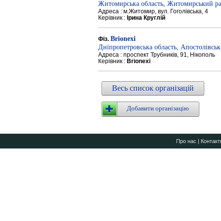
Житомирська область, Житомирський р
Адреса : м.Житомир, вул. Гоголівська, 4
Керівник :
Ірина Круглій
Brionexi
Фіз.
Дніпропетровська область, Апостолівсь
Адреса : проспект Трубників, 91, Нікополь
Керівник :
Brionexi
Весь список організацій
Добавити організацію
Про нас
|
Контакт