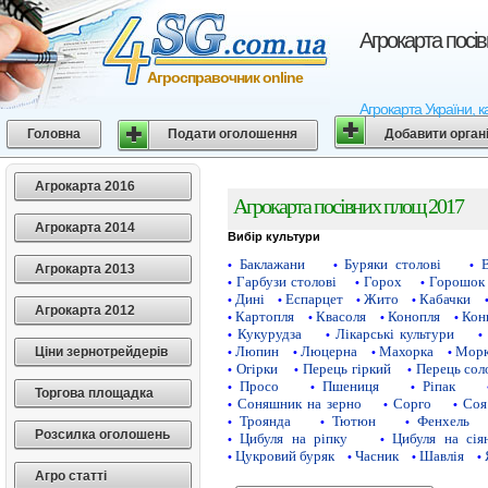
Агрокарта посі
Агросправочник online
Агрокарта України, к
Головна
Подати оголошення
Добавити орган
Агрокарта 2016
Агрокарта посівних площ 2017
Агрокарта 2014
Вибір культури
Баклажани
Буряки столові
•
•
•
Агрокарта 2013
Гарбузи столові
Горох
Горошок 
•
•
•
Дині
Еспарцет
Жито
Кабачки
•
•
•
•
Агрокарта 2012
Картопля
Квасоля
Конопля
Кон
•
•
•
•
Кукурудза
Лікарські культури
•
•
•
Люпин
Люцерна
Махорка
Морк
Ціни зернотрейдерів
•
•
•
•
Огірки
Перець гіркий
Перець сол
•
•
•
Просо
Пшениця
Ріпак
•
•
•
Торгова площадка
Соняшник на зерно
Сорго
Соя
•
•
•
Троянда
Тютюн
Фенхель
•
•
•
Розсилка оголошень
Цибуля на ріпку
Цибуля на сія
•
•
Цукровий буряк
Часник
Шавлія
•
•
•
•
Агро статті