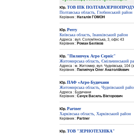
ТОВ ІПК ПОЛТАВАЗЕРНОПРОД
Юр.
Полтавська область, Глобинський район
Керівник :
Наталія ГОМОН
Perry
Юр.
Київська область, Іванківський район
Адреса : вул. Солом'янська, 3, офіс 43
Керівник :
Роман Беліков
"Пилипчук Агро Сервіс"
Юр.
Житомирська область, Ємільчинський р
Адреса : м. Житомир, вул. Чуднівська, 104 
Керівник :
Пилипчук Олег Анатолійович
ПАФ «Агро-Будичани
Юр.
Житомирська область, Чуднівський рай
Адреса : Будичани
Керівник :
Сачук Василь Вікторович
Partner
Юр.
Харківська область, Харківський район
Керівник :
Partner
ТОВ "ЗЕРНОТЕХНІКА"
Юр.