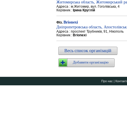
Житомирська область, Житомирський р
Адреса : м.Житомир, вул. Гоголівська, 4
Керівник :
Ірина Круглій
Brionexi
Фіз.
Дніпропетровська область, Апостолівсь
Адреса : проспект Трубників, 91, Нікополь
Керівник :
Brionexi
Весь список організацій
Добавити організацію
Про нас
|
Контакт