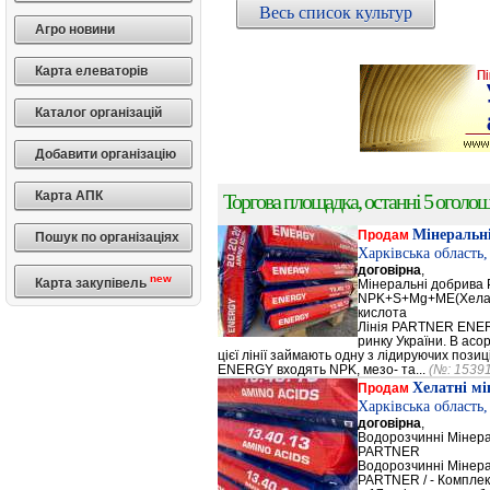
Весь список культур
Агро новини
Карта елеваторів
Каталог організацій
Добавити організацію
Карта АПК
Торгова площадка, останні 5 оголоше
Мінеральн
Продам
Пошук по організаціях
Харківська область
договірна
,
new
Карта закупівель
Мінеральні добрив
NPK+S+Mg+ME(Хела
кислота
Лінія PARTNER ENERG
ринку України. В а
цієї лінії займають одну з лідируючих поз
ENERGY входять NPK, мезо- та...
(№: 1539
Хелатні м
Продам
Харківська область
договірна
,
Водорозчинні Мiнер
PARTNER
Водорозчинні Мiнер
PARTNER / - Компле