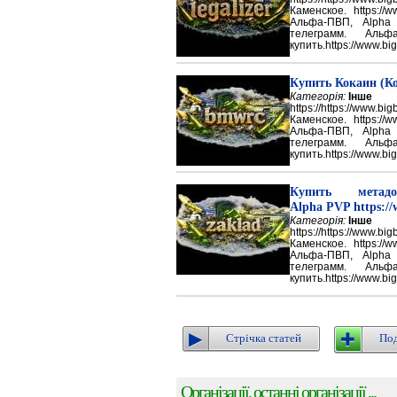
Каменское. https://w
Альфа-ПВП, Alpha
телеграмм. Аль
купить.https://www.big
Купить Кокаин (Ко
Категорія:
Інше
https://https://ww
Каменское. https://w
Альфа-ПВП, Alpha
телеграмм. Аль
купить.https://www.big
Купить метадон
Alpha PVP https://
Категорія:
Інше
https://https://ww
Каменское. https://w
Альфа-ПВП, Alpha
телеграмм. Аль
купить.https://www.big
Стрічка статей
Под
Організації, останні організації ...