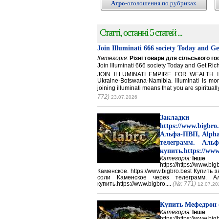
Агро
-оголошення по рубриках
Статті, останні 5 статей ...
Join Illuminati 666 society Today and G
Категорія:
Різні товари для сільського г
Join Illuminati 666 society Today and Get 
JOIN ILLUMINATI EMPIRE FOR WEALTH IN
Ukraine-Botswana-Namibia. Illuminati is mor
joining illuminati means that you are spirituall
772)
23.07.2026
Закладки 
https://www.big
Альфа-ПВП, Alpha
телеграмм. Аль
купить.https://www
Категорія:
Інше
https://https://ww
Каменское. https://www.bigbro.best Купить
соли Каменское через телеграмм. 
купить.https://www.bigbro....
(№: 771)
12.07.20
Купить Мефедрон
Категорія:
Інше
https://https://ww