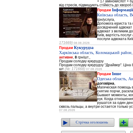
+ 17 амінокислот + 
від стресів, підвищують стійкість до хвороб і
Інформацій
Продам
Київська область, 
грн/услуга,
Допомога юриста та к
досвідчений адвокат 
адвокат з великим до
Київ, вартість послуг
послуги адвоката Киї
171669)
08.08.2026
Кукурудза
Продам
Харківська область, Коломацький район,
активне
,
8
грн/шт.,
Продам солодку кукурудзу
Продам солодку кукурудзу "Драйвер". Ціна 8
шт
(№: 171668)
07.08.2026
Інше
Продам
Одеська область, А
договірна
,
Магическая помощь в
снятие порчи, раскл
Бывают моменты, когд
рук. Когда отношени
рушатся за один день
сквозь пальцы, а внутри остается только ус
07.08.2026
Стрічка оголошень