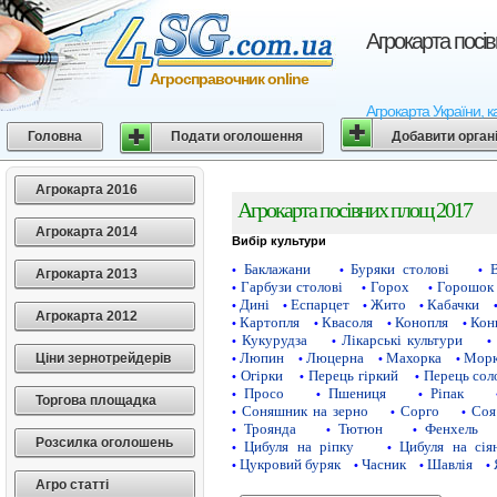
Агрокарта посі
Агросправочник online
Агрокарта України, к
Головна
Подати оголошення
Добавити орган
Агрокарта 2016
Агрокарта посівних площ 2017
Агрокарта 2014
Вибір культури
Баклажани
Буряки столові
•
•
•
Агрокарта 2013
Гарбузи столові
Горох
Горошок 
•
•
•
Дині
Еспарцет
Жито
Кабачки
•
•
•
•
Агрокарта 2012
Картопля
Квасоля
Конопля
Кон
•
•
•
•
Кукурудза
Лікарські культури
•
•
•
Люпин
Люцерна
Махорка
Морк
Ціни зернотрейдерів
•
•
•
•
Огірки
Перець гіркий
Перець сол
•
•
•
Просо
Пшениця
Ріпак
•
•
•
Торгова площадка
Соняшник на зерно
Сорго
Соя
•
•
•
Троянда
Тютюн
Фенхель
•
•
•
Розсилка оголошень
Цибуля на ріпку
Цибуля на сія
•
•
Цукровий буряк
Часник
Шавлія
•
•
•
•
Агро статті