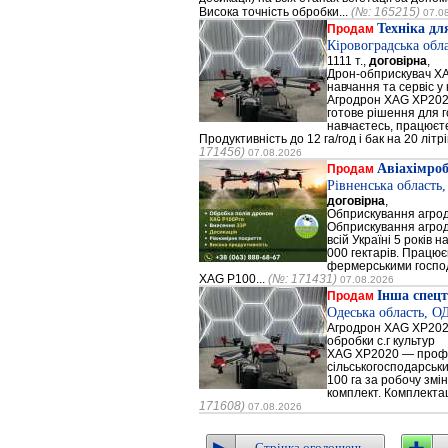
Висока точність обробки...
(№: 165215)
07.0
Техніка дл
Продам
Кіровоградська обл
1111 т.,
договірна
,
Дрон-обприскувач XA
навчання та сервіс у
Агродрон XAG XP2020
готове рішення для г
навчаєтесь, працюєт
Продуктивність до 12 га/год і бак на 20 літ
171456)
07.08.2026
Авіахімро
Продам
Рівненська область
договірна
,
Обприскування агро
Обприскування агро
всій Україні 5 років 
000 гектарів. Працю
фермерськими господ
XAG P100...
(№: 171431)
07.08.2026
Інша спецт
Продам
Одеська область, 
Агродрон XAG XP202
обробки с.г культур
XAG XP2020 — профе
сільськогосподарськи
100 га за робочу змін
комплект. Комплектац
171608)
07.08.2026
Стрічка оголошень