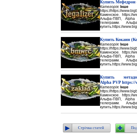
Купить Мефедрон
Категорія:
Інше
https://https://ww
Каменское. https://w
Альфа-ПВП, Alpha
телеграмм. Аль
купить.https://www.big
Купить Кокаин (Ко
Категорія:
Інше
https://https://ww
Каменское. https://w
Альфа-ПВП, Alpha
телеграмм. Аль
купить.https://www.big
Купить метадон
Alpha PVP https://
Категорія:
Інше
https://https://ww
Каменское. https://w
Альфа-ПВП, Alpha
телеграмм. Аль
купить.https://www.big
Стрічка статей
Под