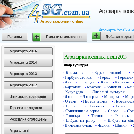
Агрокарта посі
Агросправочник online
Агрокарта України, к
Головна
Подати оголошення
Добавити орган
Агрокарта 2016
Агрокарта посівних площ 2017
Агрокарта 2014
Вибір культури
Баклажани
Буряки столові
•
•
•
Агрокарта 2013
Гарбузи столові
Горох
Горошок 
•
•
•
Дині
Еспарцет
Жито
Кабачки
•
•
•
•
Агрокарта 2012
Картопля
Квасоля
Конопля
Кон
•
•
•
•
Кукурудза
Лікарські культури
•
•
•
Люпин
Люцерна
Махорка
Морк
Ціни зернотрейдерів
•
•
•
•
Огірки
Перець гіркий
Перець сол
•
•
•
Просо
Пшениця
Ріпак
•
•
•
Торгова площадка
Соняшник на зерно
Сорго
Соя
•
•
•
Троянда
Тютюн
Фенхель
•
•
•
Розсилка оголошень
Цибуля на ріпку
Цибуля на сія
•
•
Цукровий буряк
Часник
Шавлія
•
•
•
•
Агро статті