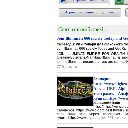
Агро
-оголошення по рубриках
Статті, останні 5 статей ...
Join Illuminati 666 society Today and G
Категорія:
Різні товари для сільського г
Join Illuminati 666 society Today and Get 
JOIN ILLUMINATI EMPIRE FOR WEALTH IN
Ukraine-Botswana-Namibia. Illuminati is mor
joining illuminati means that you are spirituall
772)
23.07.2026
Закладки 
https://www.big
Альфа-ПВП, Alpha
телеграмм. Аль
купить.https://www
Категорія:
Інше
https://https://ww
Каменское. https://www.bigbro.best Купить
соли Каменское через телеграмм. 
купить.https://www.bigbro....
(№: 771)
12.07.20