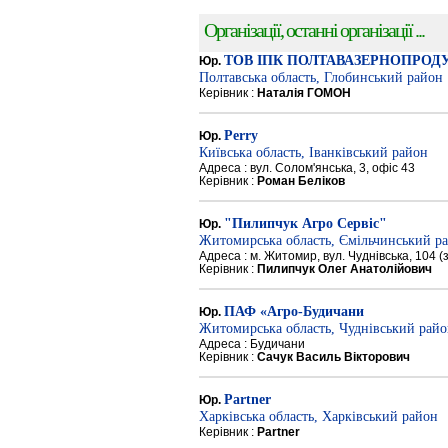
Організації, останні організації ...
ТОВ ІПК ПОЛТАВАЗЕРНОПРОД
Юр.
Полтавська область, Глобинський район
Керівник :
Наталія ГОМОН
Perry
Юр.
Київська область, Іванківський район
Адреса : вул. Солом'янська, 3, офіс 43
Керівник :
Роман Беліков
"Пилипчук Агро Сервіс"
Юр.
Житомирська область, Ємільчинський р
Адреса : м. Житомир, вул. Чуднівська, 104 
Керівник :
Пилипчук Олег Анатолійович
ПАФ «Агро-Будичани
Юр.
Житомирська область, Чуднівський рай
Адреса : Будичани
Керівник :
Сачук Василь Вікторович
Partner
Юр.
Харківська область, Харківський район
Керівник :
Partner