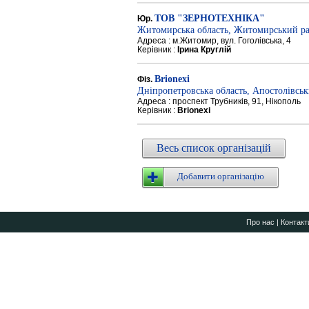
ТОВ "ЗЕРНОТЕХНІКА"
Юр.
Житомирська область, Житомирський р
Адреса : м.Житомир, вул. Гоголівська, 4
Керівник :
Ірина Круглій
Brionexi
Фіз.
Дніпропетровська область, Апостолівсь
Адреса : проспект Трубників, 91, Нікополь
Керівник :
Brionexi
Весь список організацій
Добавити організацію
Про нас
|
Контакт