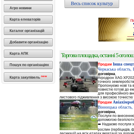
Весь список культур
Агро новини
Карта елеваторів
Каталог організацій
Добавити організацію
Карта АПК
Торгова площадка, останні 5 оголоше
Інша спецт
Продам
Пошук по організаціях
Черкаська область,
договірна
,
new
Карта закупівель
Агродрон XAG XP202
точного землеробст
Пропонуємо нові та 
повністю готові до е
для професійного вне
листового підживлення з високою точністю 
Авіахімро
Продам
Вінницька область,
договірна
,
Послуги по внесенню
допомогою безпілотн
➡️ Надаємо послуги з
рослин (гербіцидів, ф
десикації) на всіх етапах вегетації за доп