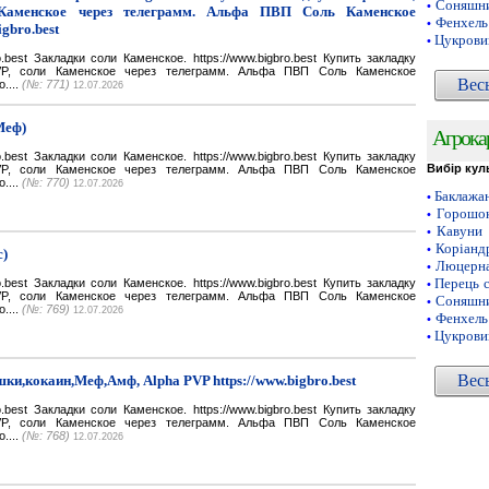
Соняшни
•
Каменское через телеграмм. Альфа ПВП Соль Каменское
Фенхель
•
igbro.best
Цукрови
•
bro.best Закладки соли Каменское. https://www.bigbro.best Купить закладку
VP, соли Каменское через телеграмм. Альфа ПВП Соль Каменское
Вес
o....
(№: 771)
12.07.2026
Меф)
Агрока
bro.best Закладки соли Каменское. https://www.bigbro.best Купить закладку
Вибір кул
VP, соли Каменское через телеграмм. Альфа ПВП Соль Каменское
o....
(№: 770)
12.07.2026
Баклажа
•
Горошок
•
Кавуни
•
Коріанд
•
с)
Люцерн
•
Перець 
bro.best Закладки соли Каменское. https://www.bigbro.best Купить закладку
•
VP, соли Каменское через телеграмм. Альфа ПВП Соль Каменское
Соняшни
•
o....
(№: 769)
12.07.2026
Фенхель
•
Цукрови
•
Вес
ки,кокаин,Меф,Амф, Alpha PVP https://www.bigbro.best
bro.best Закладки соли Каменское. https://www.bigbro.best Купить закладку
VP, соли Каменское через телеграмм. Альфа ПВП Соль Каменское
o....
(№: 768)
12.07.2026