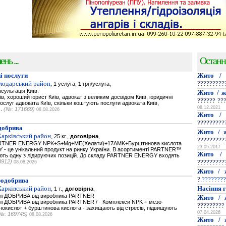
нь ...
Останн
і послуги
Жито / 
олодарський район,
?????????
1 услуга,
1
грн/услуга,
сультація Київ.
Жито / ж
їв, хороший юрист Київ, адвокат з великим досвідом Київ, юридичні
?????? ??
послуг адвоката Київ, скільки коштують послуги адвоката Київ,
08.12.2021
..
(№: 171669)
08.08.2026
Жито / 
?????????
добрива
Жито / ж
Харківський район,
25 кг.,
договірна
,
?????????
PARTNER ENERGY NPK+S+Mg+ME(Хелати)+17AMK+Бурштинова кислота
23.05.2017
- це унікальний продукт на ринку України. В асортименті PARTNER™
Жито / 
мають одну з лідируючих позицій. До складу PARTNER ENERGY входять
3912)
?????????
08.08.2026
Жито / 
?.????????
родобрива
Харківський район,
Насіння г
1 т.,
договірна
,
ьнi ДОБРИВА від виробника PARTNER
Жито / 
нi ДОБРИВА від виробника PARTNER / - Комплекси NPK + мезо-
?????????
нокислот + бурштинова кислота - захищають від стресів, підвищують
07.04.2026
№: 169745)
08.08.2026
Жито / 