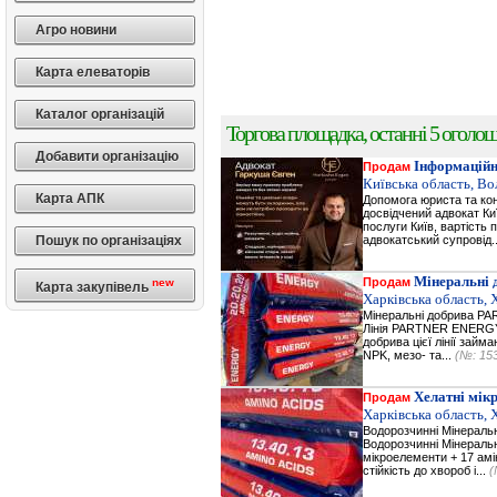
Агро новини
Карта елеваторів
Каталог організацій
Торгова площадка, останні 5 оголоше
Добавити організацію
Інформаційн
Продам
Київська область, В
Карта АПК
Допомога юриста та кон
досвідчений адвокат Ки
послуги Київ, вартість 
Пошук по організаціях
адвокатський супровід.
Мінеральні 
Продам
new
Карта закупівель
Харківська область, 
Мінеральні добрива 
Лінія PARTNER ENERGY 
добрива цієї лінії зай
NPK, мезо- та...
(№: 15
Хелатні мік
Продам
Харківська область, 
Водорозчинні Мiнерал
Водорозчинні Мiнераль
мікроелементи + 17 амі
стійкість до хвороб і...
(