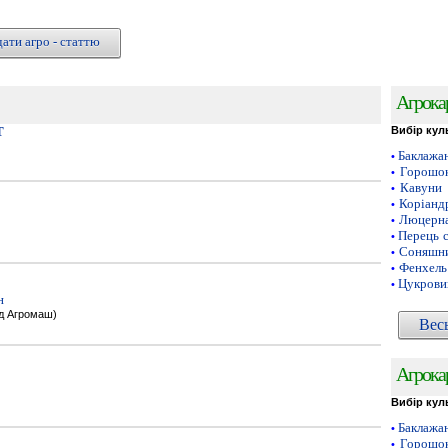
ати агро - статтю
Агрока
Т
Вибір кул
Баклажа
•
Горошок
•
Кавуни
•
Коріанд
•
Люцерн
•
Перець 
•
Соняшни
•
Фенхель
•
Цукрови
•
н
од Агромаш)
Вес
Агрока
Вибір кул
Баклажа
•
Горошок
•