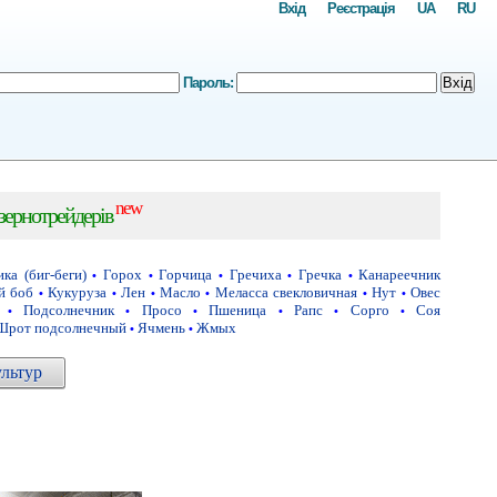
Вхід
Реєстрація
UA
RU
Пароль:
Вхід
new
 зернотрейдерів
ка (биг-беги)
Горох
Горчица
Гречиха
Гречка
Канареечник
•
•
•
•
•
й боб
Кукуруза
Лен
Масло
Меласса свекловичная
Нут
Овес
•
•
•
•
•
•
Подсолнечник
Просо
Пшеница
Рапс
Сорго
Соя
•
•
•
•
•
•
Шрот подсолнечный
Ячмень
Жмых
•
•
ультур