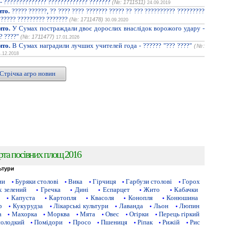
 - ?????????????? ????????????? ???????
(№: 1711511)
24.09.2019
ито.
????? ??????, ?? ???? ???? ??????? ????? ?? ??? ?????????? ?????????
?????? ????????? ???????
(№: 1711478)
30.09.2020
ито.
У Сумах постраждали двоє дорослих внаслідок ворожого удару -
? ????"
(№: 1711477)
17.01.2026
ито.
В Сумах наградили лучших учителей года - ?????? "??? ????"
(№:
4.12.2018
Стрічка агро новин
рта посівних площ 2016
ьтури
ни
Буряки столові
Вика
Гірчиця
Гарбузи столові
Горох
•
•
•
•
•
 зелений
Гречка
Дині
Еспарцет
Жито
Кабачки
•
•
•
•
•
Капуста
Картопля
Квасоля
Конопля
Конюшина
•
•
•
•
•
р
Кукурудза
Лікарські культури
Лаванда
Льон
Люпин
•
•
•
•
•
а
Махорка
Морква
Мята
Овес
Огірки
Перець гіркий
•
•
•
•
•
•
солодкий
Помідори
Просо
Пшениця
Ріпак
Рижій
Рис
•
•
•
•
•
•