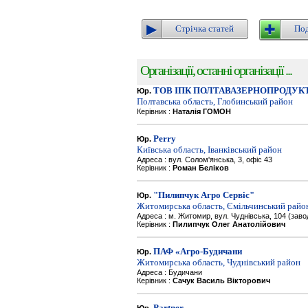
Стрічка статей
Под
Організації, останні організації ...
ТОВ ІПК ПОЛТАВАЗЕРНОПРОДУК
Юр.
Полтавська область, Глобинський район
Керівник :
Наталія ГОМОН
Perry
Юр.
Київська область, Іванківський район
Адреса : вул. Солом'янська, 3, офіс 43
Керівник :
Роман Беліков
"Пилипчук Агро Сервіс"
Юр.
Житомирська область, Ємільчинський райо
Адреса : м. Житомир, вул. Чуднівська, 104 (зав
Керівник :
Пилипчук Олег Анатолійович
ПАФ «Агро-Будичани
Юр.
Житомирська область, Чуднівський район
Адреса : Будичани
Керівник :
Сачук Василь Вікторович
Partner