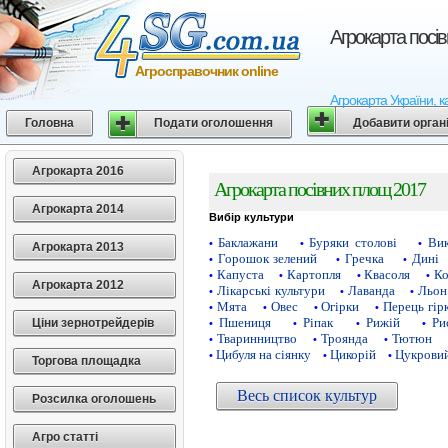
Агрокарта посі
Агросправочник online
Агрокарта України, к
Головна
Подати оголошення
Добавити орган
Агрокарта 2016
Агрокарта посівних площ 2017
Агрокарта 2014
Вибір культури
Баклажани
Буряки столові
Ви
•
•
•
Агрокарта 2013
Горошок зелений
Гречка
Дині
•
•
•
Капуста
Картопля
Квасоля
Ко
•
•
•
•
Агрокарта 2012
Лікарські культури
Лаванда
Льон
•
•
•
Мята
Овес
Огірки
Перець гір
•
•
•
•
Пшениця
Ріпак
Рижій
Ри
Ціни зернотрейдерів
•
•
•
•
Тваринництво
Троянда
Тютюн
•
•
•
Цибуля на сіянку
Цикорій
Цукровий
•
•
•
Торгова площадка
Весь список культур
Розсилка оголошень
Агро статті