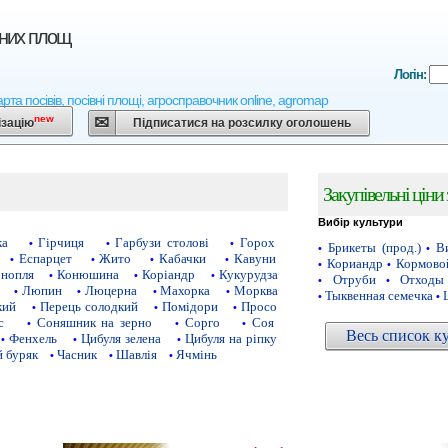
вних площ
Логін:
арта посівів, посівні площі, агросправочник online, agromap
new
ізацію
Підписатися на розсилку оголошень
Закупівельні ціни
Вибір культури
ка
Гірчиця
Гарбузи столові
Горох
•
•
•
Брикеты (прод.)
Ви
•
•
Еспарцет
Жито
Кабачки
Кавуни
•
•
•
•
Кориандр
Кормово
•
•
нопля
Конюшина
Коріандр
Кукурудза
•
•
•
Отруби
Отходы
•
•
Люпин
Люцерна
Махорка
Морква
•
•
•
•
Тыквенная семечка
•
•
кий
Перець солодкий
Помідори
Просо
•
•
•
с
Соняшник на зерно
Сорго
Соя
•
•
•
Весь список к
Фенхель
Цибуля зелена
Цибуля на ріпку
•
•
•
 буряк
Часник
Шавлія
Ячмінь
•
•
•