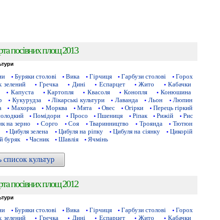
рта посівних площ 2013
ьтури
ни
Буряки столові
Вика
Гірчиця
Гарбузи столові
Горох
•
•
•
•
•
 зелений
Гречка
Дині
Еспарцет
Жито
Кабачки
•
•
•
•
•
Капуста
Картопля
Квасоля
Конопля
Конюшина
•
•
•
•
•
р
Кукурудза
Лікарські культури
Лаванда
Льон
Люпин
•
•
•
•
•
а
Махорка
Морква
Мята
Овес
Огірки
Перець гіркий
•
•
•
•
•
•
солодкий
Помідори
Просо
Пшениця
Ріпак
Рижій
Рис
•
•
•
•
•
•
к на зерно
Сорго
Соя
Тваринництво
Троянда
Тютюн
•
•
•
•
•
Цибуля зелена
Цибуля на ріпку
Цибуля на сіянку
Цикорій
•
•
•
•
й буряк
Часник
Шавлія
Ячмінь
•
•
•
ь список культур
рта посівних площ 2012
ьтури
ни
Буряки столові
Вика
Гірчиця
Гарбузи столові
Горох
•
•
•
•
•
 зелений
Гречка
Дині
Еспарцет
Жито
Кабачки
•
•
•
•
•