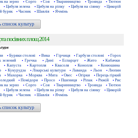
к на зерно
Сорго
Соя
Тваринництво
Троянда
Тютюн
•
•
•
•
•
Цибуля зелена
Цибуля на ріпку
Цибуля на сіянку
Цикорій
•
•
•
•
й буряк
Часник
Шавлія
Ячмінь
•
•
•
ь список культур
рта посівних площ 2014
ьтури
ни
Буряки столові
Вика
Гірчиця
Гарбузи столові
Горох
•
•
•
•
•
 зелений
Гречка
Дині
Еспарцет
Жито
Кабачки
•
•
•
•
•
Капуста
Картопля
Квасоля
Конопля
Конюшина
•
•
•
•
•
р
Кукурудза
Лікарські культури
Лаванда
Льон
Люпин
•
•
•
•
•
а
Махорка
Морква
Мята
Овес
Огірки
Перець гіркий
•
•
•
•
•
•
солодкий
Помідори
Просо
Пшениця
Ріпак
Рижій
Рис
•
•
•
•
•
•
к на зерно
Сорго
Соя
Тваринництво
Троянда
Тютюн
•
•
•
•
•
Цибуля зелена
Цибуля на ріпку
Цибуля на сіянку
Цикорій
•
•
•
•
й буряк
Часник
Шавлія
Ячмінь
•
•
•
ь список культур