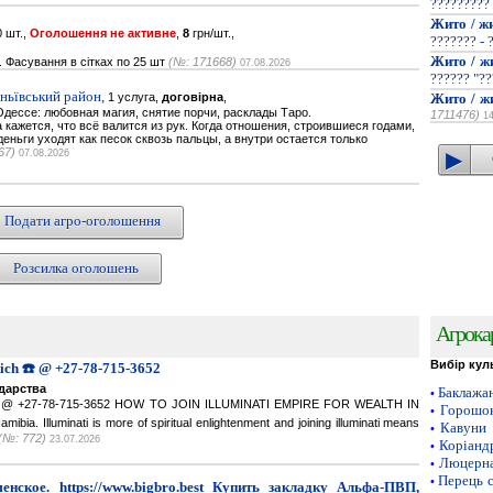
?????????
Жито / ж
 шт.,
Оголошення не активне
,
8
грн/шт.,
??????? - 
Жито / ж
. Фасування в сітках по 25 шт
(№: 171668)
07.08.2026
?????? "??
ньївський район,
1 услуга,
договірна
,
Жито / ж
дессе: любовная магия, снятие порчи, расклады Таро.
1711476)
1
кажется, что всё валится из рук. Когда отношения, строившиеся годами,
деньги уходят как песок сквозь пальцы, а внутри остается только
67)
07.08.2026
Подати агро-оголошення
Розсилка оголошень
Агрока
Вибір кул
Rich ☎️ @ +27-78-715-3652
одарства
Баклажа
•
ich ☎️ @ +27-78-715-3652 HOW TO JOIN ILLUMINATI EMPIRE FOR WEALTH IN
Горошок
•
a. Illuminati is more of spiritual enlightenment and joining illuminati means
Кавуни
•
(№: 772)
23.07.2026
Коріанд
•
Люцерн
•
Перець 
•
нское. https://www.bigbro.best Купить закладку Альфа-ПВП,