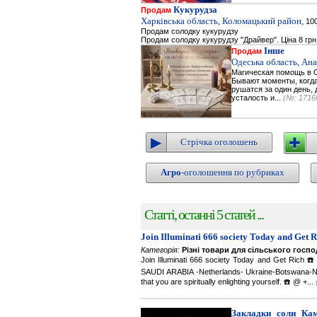
Кукурудза
Продам
Харківська область, Коломацький район,
100
Продам солодку кукурудзу
Продам солодку кукурудзу "Драйвер". Ціна 8 грн
Інше
Продам
Одеська область, Ана
Магическая помощь в О
Бывают моменты, когда 
рушатся за один день, 
усталость и...
(№: 1716
Стрічка оголошень
Агро
-оголошення по рубриках
Статті, останні 5 статей ...
Join Illuminati 666 society Today and Get 
Категорія:
Різні товари для сільського госп
Join Illuminati 666 society Today and Get R
SAUDI ARABIA -Netherlands- Ukraine-Botswana-Namibi
that you are spiritually enlighting yourself. ☎️ @ +...
Закладки соли Каме