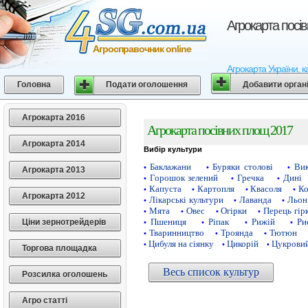
Агрокарта посі
Агросправочник online
Агрокарта України, к
Головна
Подати оголошення
Добавити орган
Агрокарта 2016
Агрокарта посівних площ 2017
Агрокарта 2014
Вибір культури
Баклажани
Буряки столові
Ви
•
•
•
Агрокарта 2013
Горошок зелений
Гречка
Дині
•
•
•
Капуста
Картопля
Квасоля
Ко
•
•
•
•
Агрокарта 2012
Лікарські культури
Лаванда
Льон
•
•
•
Мята
Овес
Огірки
Перець гір
•
•
•
•
Пшениця
Ріпак
Рижій
Ри
Ціни зернотрейдерів
•
•
•
•
Тваринництво
Троянда
Тютюн
•
•
•
Цибуля на сіянку
Цикорій
Цукровий
•
•
•
Торгова площадка
Весь список культур
Розсилка оголошень
Агро статті