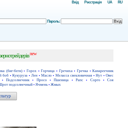
Вхід
Реєстрація
UA
RU
Пароль:
Вхід
new
 зернотрейдерів
ка (биг-беги)
Горох
Горчица
Гречиха
Гречка
Канареечник
•
•
•
•
•
й боб
Кукуруза
Лен
Масло
Меласса свекловичная
Нут
Овес
•
•
•
•
•
•
Подсолнечник
Просо
Пшеница
Рапс
Сорго
Соя
•
•
•
•
•
•
Шрот подсолнечный
Ячмень
Жмых
•
•
ультур