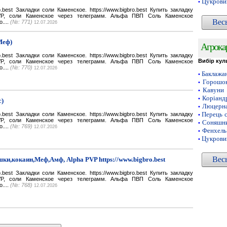
Цукрови
•
bro.best Закладки соли Каменское. https://www.bigbro.best Купить закладку
VP, соли Каменское через телеграмм. Альфа ПВП Соль Каменское
Вес
o....
(№: 771)
12.07.2026
Меф)
Агрока
bro.best Закладки соли Каменское. https://www.bigbro.best Купить закладку
Вибір кул
VP, соли Каменское через телеграмм. Альфа ПВП Соль Каменское
o....
(№: 770)
12.07.2026
Баклажа
•
Горошок
•
Кавуни
•
Коріанд
•
с)
Люцерн
•
Перець 
bro.best Закладки соли Каменское. https://www.bigbro.best Купить закладку
•
VP, соли Каменское через телеграмм. Альфа ПВП Соль Каменское
Соняшни
•
o....
(№: 769)
12.07.2026
Фенхель
•
Цукрови
•
Вес
ки,кокаин,Меф,Амф, Alpha PVP https://www.bigbro.best
bro.best Закладки соли Каменское. https://www.bigbro.best Купить закладку
VP, соли Каменское через телеграмм. Альфа ПВП Соль Каменское
o....
(№: 768)
12.07.2026