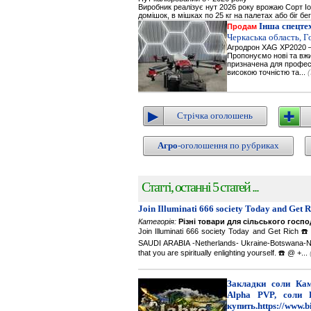
Виробник реалізує нут 2026 року врожаю Сорт Іор
домішок, в мішках по 25 кг на палетах або біг бе
Інша спецте
Продам
Черкаська область, 
Агродрон XAG XP2020 —
Пропонуємо нові та вжи
призначена для професі
високою точністю та...
Стрічка оголошень
Агро
-оголошення по рубриках
Статті, останні 5 статей ...
Join Illuminati 666 society Today and Get 
Категорія:
Різні товари для сільського госп
Join Illuminati 666 society Today and Get R
SAUDI ARABIA -Netherlands- Ukraine-Botswana-Namibi
that you are spiritually enlighting yourself. ☎️ @ +...
Закладки соли Каме
Alpha PVP, соли 
купить.https://www.b