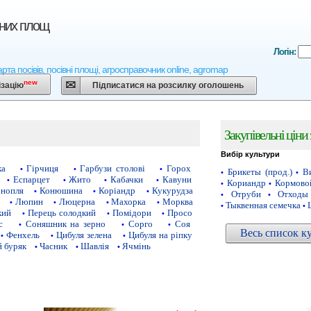
вних площ
Логін:
арта посівів, посівні площі, агросправочник online, agromap
new
ізацію
Підписатися на розсилку оголошень
Закупівельні ціни
Вибір культури
ка
Гірчиця
Гарбузи столові
Горох
•
•
•
Брикеты (прод.)
Ви
•
•
Еспарцет
Жито
Кабачки
Кавуни
•
•
•
•
Кориандр
Кормово
•
•
нопля
Конюшина
Коріандр
Кукурудза
•
•
•
Отруби
Отходы
•
•
Люпин
Люцерна
Махорка
Морква
•
•
•
•
Тыквенная семечка
•
•
кий
Перець солодкий
Помідори
Просо
•
•
•
с
Соняшник на зерно
Сорго
Соя
•
•
•
Весь список к
Фенхель
Цибуля зелена
Цибуля на ріпку
•
•
•
 буряк
Часник
Шавлія
Ячмінь
•
•
•