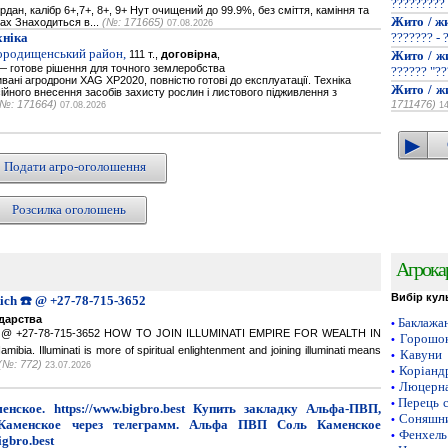
?????????
дан, калібр 6+,7+, 8+, 9+ Нут очищений до 99.9%, без сміття, каміння та
Жито / ж
гах Знаходиться в...
(№: 171665)
07.08.2026
хніка
??????? - 
Городищенський район,
111 т.,
договірна
,
Жито / ж
 готове рішення для точного землеробства
?????? "??
вані агродрони XAG XP2020, повністю готові до експлуатації. Техніка
Жито / ж
йного внесення засобів захисту рослин і листового підживлення з
(№: 171664)
1711476)
07.08.2026
1
Подати агро-оголошення
Розсилка оголошень
Агрока
Вибір кул
Rich ☎️ @ +27-78-715-3652
одарства
Баклажа
•
ich ☎️ @ +27-78-715-3652 HOW TO JOIN ILLUMINATI EMPIRE FOR WEALTH IN
Горошок
•
a. Illuminati is more of spiritual enlightenment and joining illuminati means
Кавуни
•
(№: 772)
23.07.2026
Коріанд
•
Люцерн
•
Перець 
•
нское. https://www.bigbro.best Купить закладку Альфа-ПВП,
Соняшни
•
Каменское через телеграмм. Альфа ПВП Соль Каменское
Фенхель
•
igbro.best