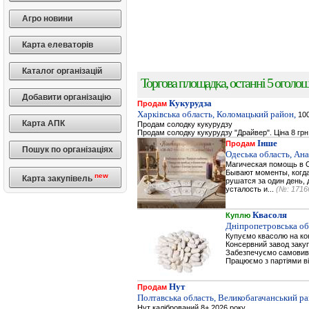
Агро новини
Карта елеваторів
Каталог організацій
Торгова площадка, останні 5 оголоше
Добавити організацію
Кукурудза
Продам
Харківська область, Коломацький район,
100
Карта АПК
Продам солодку кукурудзу
Продам солодку кукурудзу "Драйвер". Ціна 8 грн
Інше
Продам
Пошук по організаціях
Одеська область, Ана
Магическая помощь в О
Бывают моменты, когда 
new
Карта закупівель
рушатся за один день, 
усталость и...
(№: 1716
Квасоля
Куплю
Дніпропетровська об
Купуємо квасолю на к
Консервний завод заку
Забезпечуємо самовивіз
Працюємо з партіями ві
Нут
Продам
Полтавська область, Великобагачанський ра
Нут калібрований 8+ 2026 року