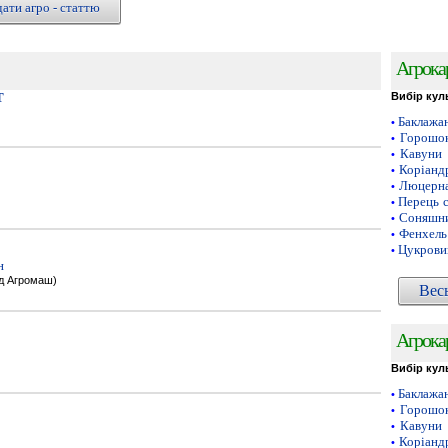
ати агро - статтю
Агрока
Т
Вибір кул
Баклажа
•
Горошок
•
Кавуни
•
Коріанд
•
Люцерн
•
Перець 
•
Соняшни
•
Фенхель
•
Цукрови
•
н
од Агромаш)
Вес
Агрока
Вибір кул
Баклажа
•
Горошок
•
Кавуни
•
Коріанд
•