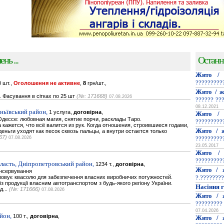
нь ...
Останн
Жито / 
?????????
 шт.,
Оголошення не активне
,
8
грн/шт.,
Жито / ж
. Фасування в сітках по 25 шт
(№: 171668)
07.08.2026
?????? ??
08.12.2021
ньївський район,
1 услуга,
договірна
,
Жито / 
дессе: любовная магия, снятие порчи, расклады Таро.
?????????
кажется, что всё валится из рук. Когда отношения, строившиеся годами,
Жито / ж
деньги уходят как песок сквозь пальцы, а внутри остается только
67)
07.08.2026
?????????
23.05.2017
Жито / 
?????????
ласть, Дніпропетровський район,
1234 т.,
договірна
,
Жито / 
онсервування
повує квасолю для забезпечення власних виробничих потужностей.
?.????????
 продукції власним автотранспортом з будь-якого регіону України.
Насіння г
д...
(№: 171666)
07.08.2026
Жито / 
?????????
07.04.2026
йон,
100 т.,
договірна
,
Жито / 