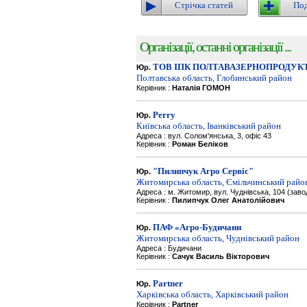
Стрічка статей
Под
Організації, останні організації ...
ТОВ ІПК ПОЛТАВАЗЕРНОПРОДУК
Юр.
Полтавська область, Глобинський район
Керівник :
Наталія ГОМОН
Perry
Юр.
Київська область, Іванківський район
Адреса : вул. Солом'янська, 3, офіс 43
Керівник :
Роман Беліков
"Пилипчук Агро Сервіс"
Юр.
Житомирська область, Ємільчинський райо
Адреса : м. Житомир, вул. Чуднівська, 104 (зав
Керівник :
Пилипчук Олег Анатолійович
ПАФ «Агро-Будичани
Юр.
Житомирська область, Чуднівський район
Адреса : Будичани
Керівник :
Сачук Василь Вікторович
Partner
Юр.
Харківська область, Харківський район
Керівник :
Partner