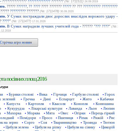
 - ?????????????? ????????????? ???????
(№: 1711511)
24.09.2019
ито.
????? ??????, ?? ???? ???? ??????? ????? ?? ??? ?????????? ?????????
?????? ????????? ???????
(№: 1711478)
30.09.2020
ито.
У Сумах постраждали двоє дорослих внаслідок ворожого удару -
? ????"
(№: 1711477)
17.01.2026
ито.
В Сумах наградили лучших учителей года - ?????? "??? ????"
(№:
4.12.2018
Стрічка агро новин
рта посівних площ 2016
ьтури
ни
Буряки столові
Вика
Гірчиця
Гарбузи столові
Горох
•
•
•
•
•
 зелений
Гречка
Дині
Еспарцет
Жито
Кабачки
•
•
•
•
•
Капуста
Картопля
Квасоля
Конопля
Конюшина
•
•
•
•
•
р
Кукурудза
Лікарські культури
Лаванда
Льон
Люпин
•
•
•
•
•
а
Махорка
Морква
Мята
Овес
Огірки
Перець гіркий
•
•
•
•
•
•
солодкий
Помідори
Просо
Пшениця
Ріпак
Рижій
Рис
•
•
•
•
•
•
к на зерно
Сорго
Соя
Тваринництво
Троянда
Тютюн
•
•
•
•
•
Цибуля зелена
Цибуля на ріпку
Цибуля на сіянку
Цикорій
•
•
•
•