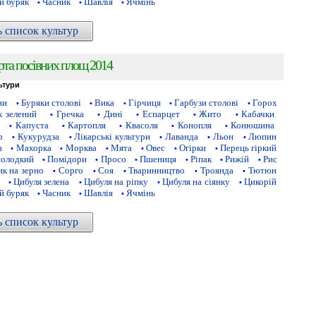
й буряк
Часник
Шавлія
Ячмінь
•
•
•
ь список культур
рта посівних площ 2014
ьтури
ни
Буряки столові
Вика
Гірчиця
Гарбузи столові
Горох
•
•
•
•
•
 зелений
Гречка
Дині
Еспарцет
Жито
Кабачки
•
•
•
•
•
Капуста
Картопля
Квасоля
Конопля
Конюшина
•
•
•
•
•
р
Кукурудза
Лікарські культури
Лаванда
Льон
Люпин
•
•
•
•
•
а
Махорка
Морква
Мята
Овес
Огірки
Перець гіркий
•
•
•
•
•
•
солодкий
Помідори
Просо
Пшениця
Ріпак
Рижій
Рис
•
•
•
•
•
•
к на зерно
Сорго
Соя
Тваринництво
Троянда
Тютюн
•
•
•
•
•
Цибуля зелена
Цибуля на ріпку
Цибуля на сіянку
Цикорій
•
•
•
•
й буряк
Часник
Шавлія
Ячмінь
•
•
•
ь список культур