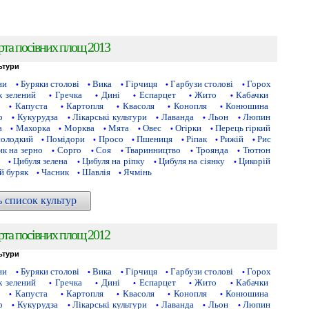
рта посівних площ 2013
ьтури
ни
Буряки столові
Вика
Гірчиця
Гарбузи столові
Горох
•
•
•
•
•
 зелений
Гречка
Дині
Еспарцет
Жито
Кабачки
•
•
•
•
•
Капуста
Картопля
Квасоля
Конопля
Конюшина
•
•
•
•
•
р
Кукурудза
Лікарські культури
Лаванда
Льон
Люпин
•
•
•
•
•
а
Махорка
Морква
Мята
Овес
Огірки
Перець гіркий
•
•
•
•
•
•
солодкий
Помідори
Просо
Пшениця
Ріпак
Рижій
Рис
•
•
•
•
•
•
к на зерно
Сорго
Соя
Тваринництво
Троянда
Тютюн
•
•
•
•
•
Цибуля зелена
Цибуля на ріпку
Цибуля на сіянку
Цикорій
•
•
•
•
й буряк
Часник
Шавлія
Ячмінь
•
•
•
ь список культур
рта посівних площ 2012
ьтури
ни
Буряки столові
Вика
Гірчиця
Гарбузи столові
Горох
•
•
•
•
•
 зелений
Гречка
Дині
Еспарцет
Жито
Кабачки
•
•
•
•
•
Капуста
Картопля
Квасоля
Конопля
Конюшина
•
•
•
•
•
р
Кукурудза
Лікарські культури
Лаванда
Льон
Люпин
•
•
•
•
•