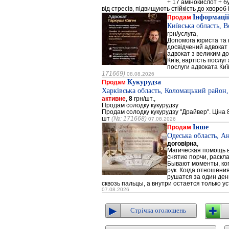
+ 17 амінокислот + 
від стресів, підвищують стійкість до хвороб і
Інформацій
Продам
Київська область, 
грн/услуга,
Допомога юриста та к
досвідчений адвокат 
адвокат з великим до
Київ, вартість послуг
послуги адвоката Киї
171669)
08.08.2026
Кукурудза
Продам
Харківська область, Коломацький район,
активне
,
8
грн/шт.,
Продам солодку кукурудзу
Продам солодку кукурудзу "Драйвер". Ціна 8
шт
(№: 171668)
07.08.2026
Інше
Продам
Одеська область, А
договірна
,
Магическая помощь в
снятие порчи, раскл
Бывают моменты, когд
рук. Когда отношени
рушатся за один день
сквозь пальцы, а внутри остается только ус
07.08.2026
Стрічка оголошень