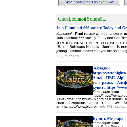
Агро
-оголошення по рубриках
Статті, останні 5 статей ...
Join Illuminati 666 society Today and G
Категорія:
Різні товари для сільського г
Join Illuminati 666 society Today and Get 
JOIN ILLUMINATI EMPIRE FOR WEALTH IN
Ukraine-Botswana-Namibia. Illuminati is mor
joining illuminati means that you are spirituall
772)
23.07.2026
Закладки 
https://www.big
Альфа-ПВП, Alpha
телеграмм. Аль
купить.https://www
Категорія:
Інше
https://https://ww
Каменское. https://www.bigbro.best Купить
соли Каменское через телеграмм. 
купить.https://www.bigbro....
(№: 771)
12.07.20
Купить Мефедрон
Категорія:
Інше
https://https://ww