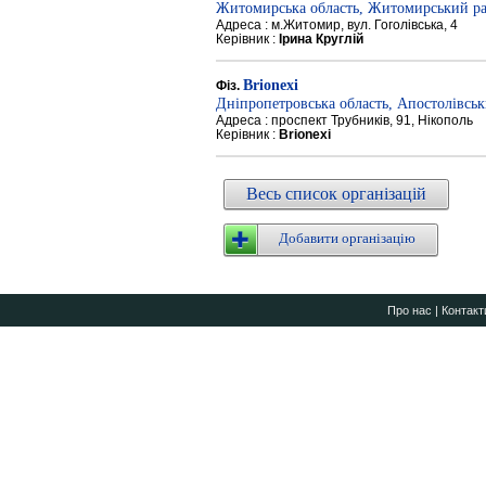
Житомирська область, Житомирський р
Адреса : м.Житомир, вул. Гоголівська, 4
Керівник :
Ірина Круглій
Brionexi
Фіз.
Дніпропетровська область, Апостолівсь
Адреса : проспект Трубників, 91, Нікополь
Керівник :
Brionexi
Весь список організацій
Добавити організацію
Про нас
|
Контакт