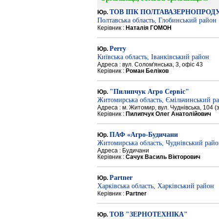
ТОВ ІПК ПОЛТАВАЗЕРНОПРОД
Юр.
Полтавська область, Глобинський район
Керівник :
Наталія ГОМОН
Perry
Юр.
Київська область, Іванківський район
Адреса : вул. Солом'янська, 3, офіс 43
Керівник :
Роман Беліков
"Пилипчук Агро Сервіс"
Юр.
Житомирська область, Ємільчинський р
Адреса : м. Житомир, вул. Чуднівська, 104 
Керівник :
Пилипчук Олег Анатолійович
ПАФ «Агро-Будичани
Юр.
Житомирська область, Чуднівський рай
Адреса : Будичани
Керівник :
Сачук Василь Вікторович
Partner
Юр.
Харківська область, Харківський район
Керівник :
Partner
ТОВ "ЗЕРНОТЕХНІКА"
Юр.