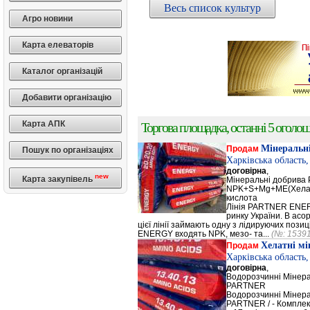
Весь список культур
Агро новини
Карта елеваторів
Каталог організацій
Добавити організацію
Карта АПК
Торгова площадка, останні 5 оголоше
Мінеральн
Продам
Пошук по організаціях
Харківська область
договірна
,
new
Карта закупівель
Мінеральні добрив
NPK+S+Mg+ME(Хела
кислота
Лінія PARTNER ENERG
ринку України. В а
цієї лінії займають одну з лідируючих поз
ENERGY входять NPK, мезо- та...
(№: 1539
Хелатні м
Продам
Харківська область
договірна
,
Водорозчинні Мiнер
PARTNER
Водорозчинні Мiнер
PARTNER / - Компле