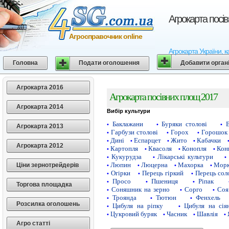
Агрокарта посі
Агросправочник online
Агрокарта України, к
Головна
Подати оголошення
Добавити орган
Агрокарта 2016
Агрокарта посівних площ 2017
Агрокарта 2014
Вибір культури
Баклажани
Буряки столові
•
•
•
Агрокарта 2013
Гарбузи столові
Горох
Горошок 
•
•
•
Дині
Еспарцет
Жито
Кабачки
•
•
•
•
Агрокарта 2012
Картопля
Квасоля
Конопля
Кон
•
•
•
•
Кукурудза
Лікарські культури
•
•
•
Люпин
Люцерна
Махорка
Морк
Ціни зернотрейдерів
•
•
•
•
Огірки
Перець гіркий
Перець сол
•
•
•
Просо
Пшениця
Ріпак
•
•
•
Торгова площадка
Соняшник на зерно
Сорго
Соя
•
•
•
Троянда
Тютюн
Фенхель
•
•
•
Розсилка оголошень
Цибуля на ріпку
Цибуля на сія
•
•
Цукровий буряк
Часник
Шавлія
•
•
•
•
Агро статті