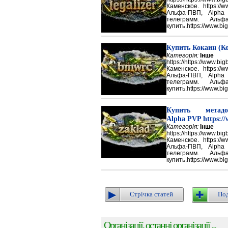
Каменское. https://w
Альфа-ПВП, Alpha
телеграмм. Аль
купить.https://www.big
Купить Кокаин (Ко
Категорія:
Інше
https://https://ww
Каменское. https://w
Альфа-ПВП, Alpha
телеграмм. Аль
купить.https://www.big
Купить метадон
Alpha PVP https://
Категорія:
Інше
https://https://ww
Каменское. https://w
Альфа-ПВП, Alpha
телеграмм. Аль
купить.https://www.big
Стрічка статей
Под
Організації, останні організації ...