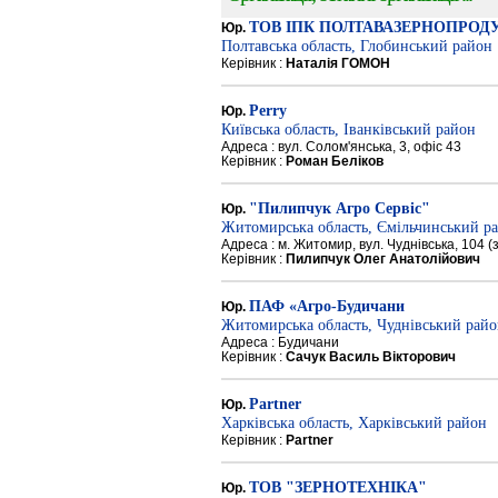
ТОВ ІПК ПОЛТАВАЗЕРНОПРОД
Юр.
Полтавська область, Глобинський район
Керівник :
Наталія ГОМОН
Perry
Юр.
Київська область, Іванківський район
Адреса : вул. Солом'янська, 3, офіс 43
Керівник :
Роман Беліков
"Пилипчук Агро Сервіс"
Юр.
Житомирська область, Ємільчинський р
Адреса : м. Житомир, вул. Чуднівська, 104 
Керівник :
Пилипчук Олег Анатолійович
ПАФ «Агро-Будичани
Юр.
Житомирська область, Чуднівський рай
Адреса : Будичани
Керівник :
Сачук Василь Вікторович
Partner
Юр.
Харківська область, Харківський район
Керівник :
Partner
ТОВ "ЗЕРНОТЕХНІКА"
Юр.