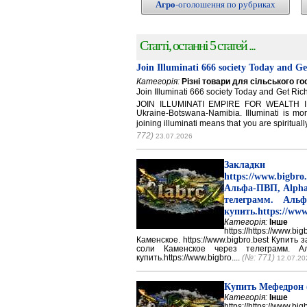
Агро
-оголошення по рубриках
Статті, останні 5 статей ...
Join Illuminati 666 society Today and G
Категорія:
Різні товари для сільського г
Join Illuminati 666 society Today and Get 
JOIN ILLUMINATI EMPIRE FOR WEALTH IN
Ukraine-Botswana-Namibia. Illuminati is mor
joining illuminati means that you are spirituall
772)
23.07.2026
Закладки 
https://www.big
Альфа-ПВП, Alpha
телеграмм. Аль
купить.https://www
Категорія:
Інше
https://https://ww
Каменское. https://www.bigbro.best Купить
соли Каменское через телеграмм. 
купить.https://www.bigbro....
(№: 771)
12.07.20
Купить Мефедрон
Категорія:
Інше
https://https://ww