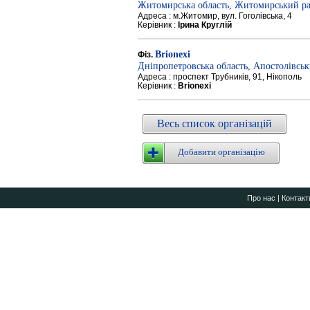
Житомирська область, Житомирський р
Адреса : м.Житомир, вул. Гоголівська, 4
Керівник :
Ірина Круглій
Brionexi
Фіз.
Дніпропетровська область, Апостолівсь
Адреса : проспект Трубників, 91, Нікополь
Керівник :
Brionexi
Весь список організацій
Добавити організацію
Про нас
|
Контакт