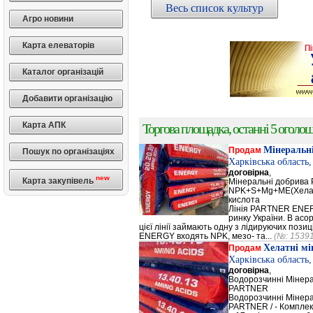
Весь список культур
Агро новини
Карта елеваторів
Каталог організацій
Добавити організацію
Карта АПК
Торгова площадка, останні 5 оголоше
Мінеральн
Продам
Пошук по організаціях
Харківська область
договірна
,
new
Карта закупівель
Мінеральні добрив
NPK+S+Mg+ME(Хела
кислота
Лінія PARTNER ENERG
ринку України. В а
цієї лінії займають одну з лідируючих поз
ENERGY входять NPK, мезо- та...
(№: 1539
Хелатні м
Продам
Харківська область
договірна
,
Водорозчинні Мiнер
PARTNER
Водорозчинні Мiнер
PARTNER / - Компле