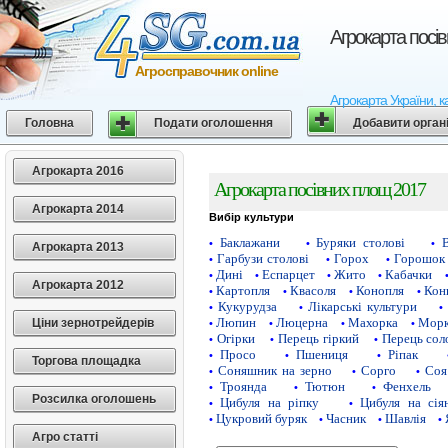
Агрокарта посі
Агросправочник online
Агрокарта України, к
Головна
Подати оголошення
Добавити орган
Агрокарта 2016
Агрокарта посівних площ 2017
Агрокарта 2014
Вибір культури
Баклажани
Буряки столові
•
•
•
Агрокарта 2013
Гарбузи столові
Горох
Горошок 
•
•
•
Дині
Еспарцет
Жито
Кабачки
•
•
•
•
Агрокарта 2012
Картопля
Квасоля
Конопля
Кон
•
•
•
•
Кукурудза
Лікарські культури
•
•
•
Люпин
Люцерна
Махорка
Морк
Ціни зернотрейдерів
•
•
•
•
Огірки
Перець гіркий
Перець сол
•
•
•
Просо
Пшениця
Ріпак
•
•
•
Торгова площадка
Соняшник на зерно
Сорго
Соя
•
•
•
Троянда
Тютюн
Фенхель
•
•
•
Розсилка оголошень
Цибуля на ріпку
Цибуля на сія
•
•
Цукровий буряк
Часник
Шавлія
•
•
•
•
Агро статті