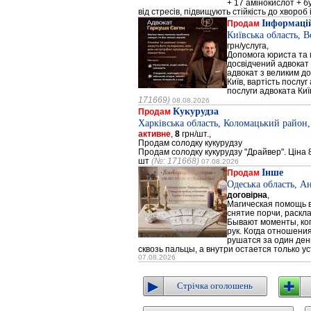
+ 17 амінокислот + 
від стресів, підвищують стійкість до хвороб і
Інформацій
Продам
Київська область, 
грн/услуга,
Допомога юриста та к
досвідчений адвокат 
адвокат з великим до
Київ, вартість послуг
послуги адвоката Киї
171669)
08.08.2026
Кукурудза
Продам
Харківська область, Коломацький район,
активне
,
8
грн/шт.,
Продам солодку кукурудзу
Продам солодку кукурудзу "Драйвер". Ціна 8
шт
(№: 171668)
07.08.2026
Інше
Продам
Одеська область, А
договірна
,
Магическая помощь в
снятие порчи, раскл
Бывают моменты, когд
рук. Когда отношени
рушатся за один день
сквозь пальцы, а внутри остается только ус
07.08.2026
Стрічка оголошень