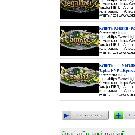
Каменское. https://w
Альфа-ПВП, Alpha
телеграмм. Аль
купить.https://www.big
Купить Кокаин (Ко
Категорія:
Інше
https://https://ww
Каменское. https://w
Альфа-ПВП, Alpha
телеграмм. Аль
купить.https://www.big
Купить метадон
Alpha PVP https://
Категорія:
Інше
https://https://ww
Каменское. https://w
Альфа-ПВП, Alpha
телеграмм. Аль
купить.https://www.big
Стрічка статей
Под
Організації, останні організації ...