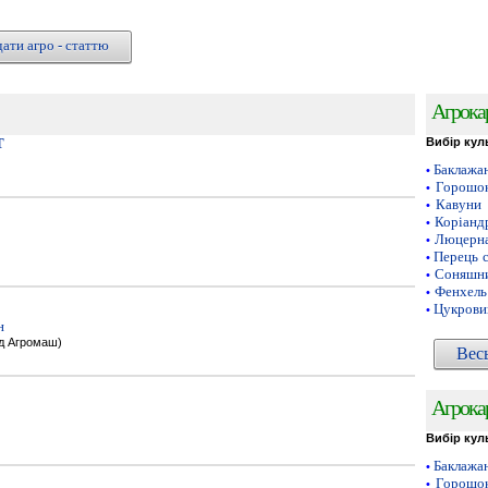
ати агро - статтю
Агрока
Т
Вибір кул
Баклажа
•
Горошок
•
Кавуни
•
Коріанд
•
Люцерн
•
Перець 
•
Соняшни
•
Фенхель
•
Цукрови
•
н
од Агромаш)
Вес
Агрока
Вибір кул
Баклажа
•
Горошок
•