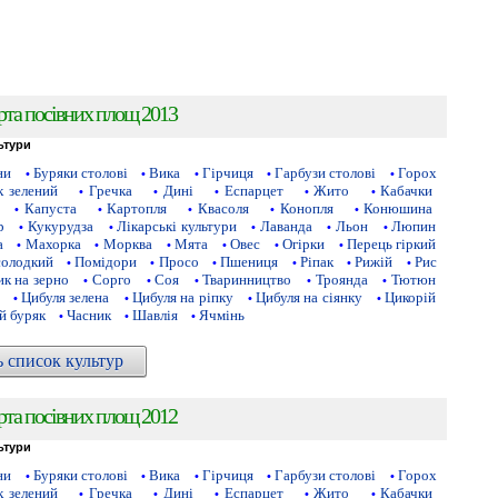
рта посівних площ 2013
ьтури
ни
Буряки столові
Вика
Гірчиця
Гарбузи столові
Горох
•
•
•
•
•
 зелений
Гречка
Дині
Еспарцет
Жито
Кабачки
•
•
•
•
•
Капуста
Картопля
Квасоля
Конопля
Конюшина
•
•
•
•
•
р
Кукурудза
Лікарські культури
Лаванда
Льон
Люпин
•
•
•
•
•
а
Махорка
Морква
Мята
Овес
Огірки
Перець гіркий
•
•
•
•
•
•
солодкий
Помідори
Просо
Пшениця
Ріпак
Рижій
Рис
•
•
•
•
•
•
к на зерно
Сорго
Соя
Тваринництво
Троянда
Тютюн
•
•
•
•
•
Цибуля зелена
Цибуля на ріпку
Цибуля на сіянку
Цикорій
•
•
•
•
й буряк
Часник
Шавлія
Ячмінь
•
•
•
ь список культур
рта посівних площ 2012
ьтури
ни
Буряки столові
Вика
Гірчиця
Гарбузи столові
Горох
•
•
•
•
•
 зелений
Гречка
Дині
Еспарцет
Жито
Кабачки
•
•
•
•
•