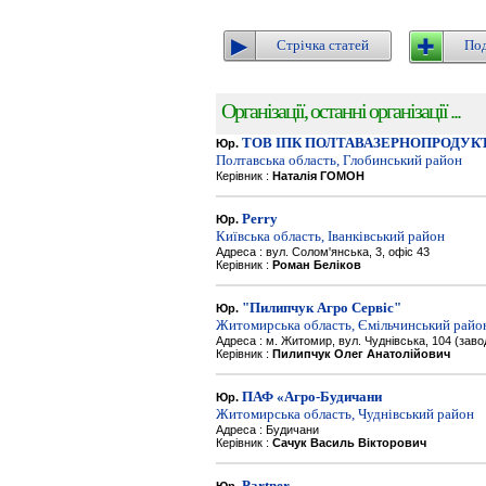
Стрічка статей
Под
Організації, останні організації ...
ТОВ ІПК ПОЛТАВАЗЕРНОПРОДУК
Юр.
Полтавська область, Глобинський район
Керівник :
Наталія ГОМОН
Perry
Юр.
Київська область, Іванківський район
Адреса : вул. Солом'янська, 3, офіс 43
Керівник :
Роман Беліков
"Пилипчук Агро Сервіс"
Юр.
Житомирська область, Ємільчинський райо
Адреса : м. Житомир, вул. Чуднівська, 104 (зав
Керівник :
Пилипчук Олег Анатолійович
ПАФ «Агро-Будичани
Юр.
Житомирська область, Чуднівський район
Адреса : Будичани
Керівник :
Сачук Василь Вікторович
Partner