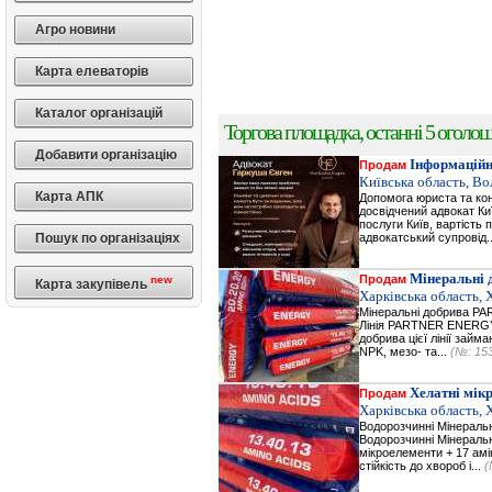
Агро новини
Карта елеваторів
Каталог організацій
Торгова площадка, останні 5 оголоше
Добавити організацію
Інформаційн
Продам
Київська область, В
Карта АПК
Допомога юриста та кон
досвідчений адвокат Ки
послуги Київ, вартість 
Пошук по організаціях
адвокатський супровід.
Мінеральні 
Продам
new
Карта закупівель
Харківська область, 
Мінеральні добрива 
Лінія PARTNER ENERGY 
добрива цієї лінії зай
NPK, мезо- та...
(№: 15
Хелатні мік
Продам
Харківська область, 
Водорозчинні Мiнерал
Водорозчинні Мiнераль
мікроелементи + 17 амі
стійкість до хвороб і...
(