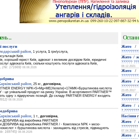
нь ...
Останн
і послуги
Жито / 
олодарський район,
?????????
1 услуга,
1
грн/услуга,
сультація Київ.
Жито / ж
їв, хороший юрист Київ, адвокат з великим досвідом Київ, юридичні
?????? ??
послуг адвоката Київ, скільки коштують послуги адвоката Київ,
08.12.2021
..
(№: 171669)
08.08.2026
Жито / 
?????????
добрива
Жито / ж
Харківський район,
25 кг.,
договірна
,
?????????
PARTNER ENERGY NPK+S+Mg+ME(Хелати)+17AMK+Бурштинова кислота
23.05.2017
- це унікальний продукт на ринку України. В асортименті PARTNER™
Жито / 
мають одну з лідируючих позицій. До складу PARTNER ENERGY входять
3912)
?????????
08.08.2026
Жито / 
?.????????
родобрива
Харківський район,
Насіння г
1 т.,
договірна
,
ьнi ДОБРИВА від виробника PARTNER
Жито / 
нi ДОБРИВА від виробника PARTNER / - Комплекси NPK + мезо-
?????????
нокислот + бурштинова кислота - захищають від стресів, підвищують
07.04.2026
№: 169745)
08.08.2026
Жито / 