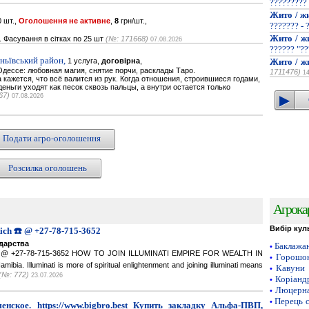
?????????
Жито / ж
 шт.,
Оголошення не активне
,
8
грн/шт.,
??????? - 
Жито / ж
. Фасування в сітках по 25 шт
(№: 171668)
07.08.2026
?????? "??
ньївський район,
1 услуга,
договірна
,
Жито / ж
дессе: любовная магия, снятие порчи, расклады Таро.
1711476)
1
кажется, что всё валится из рук. Когда отношения, строившиеся годами,
деньги уходят как песок сквозь пальцы, а внутри остается только
67)
07.08.2026
Подати агро-оголошення
Розсилка оголошень
Агрока
Вибір кул
Rich ☎️ @ +27-78-715-3652
одарства
Баклажа
•
ich ☎️ @ +27-78-715-3652 HOW TO JOIN ILLUMINATI EMPIRE FOR WEALTH IN
Горошок
•
a. Illuminati is more of spiritual enlightenment and joining illuminati means
Кавуни
•
(№: 772)
23.07.2026
Коріанд
•
Люцерн
•
Перець 
•
нское. https://www.bigbro.best Купить закладку Альфа-ПВП,