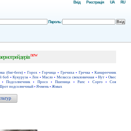
Вхід
Реєстрація
UA
RU
Пароль:
Вхід
new
 зернотрейдерів
ка (биг-беги)
Горох
Горчица
Гречиха
Гречка
Канареечник
•
•
•
•
•
й боб
Кукуруза
Лен
Масло
Меласса свекловичная
Нут
Овес
•
•
•
•
•
•
Подсолнечник
Просо
Пшеница
Рапс
Сорго
Соя
•
•
•
•
•
•
Шрот подсолнечный
Ячмень
Жмых
•
•
ультур