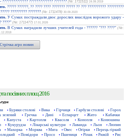
 - ?????????????? ????????????? ???????
(№: 1711511)
24.09.2019
ито.
????? ??????, ?? ???? ???? ??????? ????? ?? ??? ?????????? ?????????
?????? ????????? ???????
(№: 1711478)
30.09.2020
ито.
У Сумах постраждали двоє дорослих внаслідок ворожого удару -
? ????"
(№: 1711477)
17.01.2026
ито.
В Сумах наградили лучших учителей года - ?????? "??? ????"
(№:
4.12.2018
Стрічка агро новин
рта посівних площ 2016
ьтури
ни
Буряки столові
Вика
Гірчиця
Гарбузи столові
Горох
•
•
•
•
•
 зелений
Гречка
Дині
Еспарцет
Жито
Кабачки
•
•
•
•
•
Капуста
Картопля
Квасоля
Конопля
Конюшина
•
•
•
•
•
р
Кукурудза
Лікарські культури
Лаванда
Льон
Люпин
•
•
•
•
•
а
Махорка
Морква
Мята
Овес
Огірки
Перець гіркий
•
•
•
•
•
•
солодкий
Помідори
Просо
Пшениця
Ріпак
Рижій
Рис
•
•
•
•
•
•