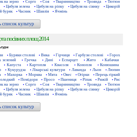
к на зерно
Сорго
Соя
Тваринництво
Троянда
Тютюн
•
•
•
•
•
Цибуля зелена
Цибуля на ріпку
Цибуля на сіянку
Цикорій
•
•
•
•
й буряк
Часник
Шавлія
Ячмінь
•
•
•
ь список культур
рта посівних площ 2014
ьтури
ни
Буряки столові
Вика
Гірчиця
Гарбузи столові
Горох
•
•
•
•
•
 зелений
Гречка
Дині
Еспарцет
Жито
Кабачки
•
•
•
•
•
Капуста
Картопля
Квасоля
Конопля
Конюшина
•
•
•
•
•
р
Кукурудза
Лікарські культури
Лаванда
Льон
Люпин
•
•
•
•
•
а
Махорка
Морква
Мята
Овес
Огірки
Перець гіркий
•
•
•
•
•
•
солодкий
Помідори
Просо
Пшениця
Ріпак
Рижій
Рис
•
•
•
•
•
•
к на зерно
Сорго
Соя
Тваринництво
Троянда
Тютюн
•
•
•
•
•
Цибуля зелена
Цибуля на ріпку
Цибуля на сіянку
Цикорій
•
•
•
•
й буряк
Часник
Шавлія
Ячмінь
•
•
•
ь список культур