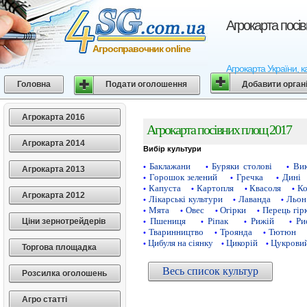
Агрокарта посі
Агросправочник online
Агрокарта України, к
Головна
Подати оголошення
Добавити орган
Агрокарта 2016
Агрокарта посівних площ 2017
Агрокарта 2014
Вибір культури
Баклажани
Буряки столові
Ви
•
•
•
Агрокарта 2013
Горошок зелений
Гречка
Дині
•
•
•
Капуста
Картопля
Квасоля
Ко
•
•
•
•
Агрокарта 2012
Лікарські культури
Лаванда
Льон
•
•
•
Мята
Овес
Огірки
Перець гір
•
•
•
•
Пшениця
Ріпак
Рижій
Ри
Ціни зернотрейдерів
•
•
•
•
Тваринництво
Троянда
Тютюн
•
•
•
Цибуля на сіянку
Цикорій
Цукровий
•
•
•
Торгова площадка
Весь список культур
Розсилка оголошень
Агро статті