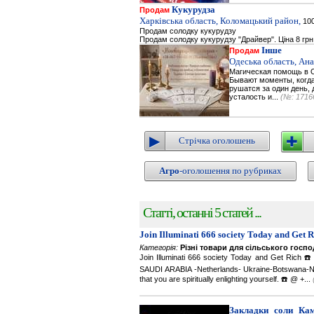
Кукурудза
Продам
Харківська область, Коломацький район,
100
Продам солодку кукурудзу
Продам солодку кукурудзу "Драйвер". Ціна 8 грн
Інше
Продам
Одеська область, Ана
Магическая помощь в О
Бывают моменты, когда 
рушатся за один день, 
усталость и...
(№: 1716
Стрічка оголошень
Агро
-оголошення по рубриках
Статті, останні 5 статей ...
Join Illuminati 666 society Today and Get 
Категорія:
Різні товари для сільського госп
Join Illuminati 666 society Today and Get R
SAUDI ARABIA -Netherlands- Ukraine-Botswana-Namibi
that you are spiritually enlighting yourself. ☎️ @ +...
Закладки соли Каме