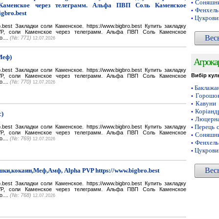
Соняшни
•
Каменское через телеграмм. Альфа ПВП Соль Каменское
Фенхель
•
igbro.best
Цукрови
•
bro.best Закладки соли Каменское. https://www.bigbro.best Купить закладку
VP, соли Каменское через телеграмм. Альфа ПВП Соль Каменское
Вес
o....
(№: 771)
12.07.2026
Меф)
Агрока
bro.best Закладки соли Каменское. https://www.bigbro.best Купить закладку
Вибір кул
VP, соли Каменское через телеграмм. Альфа ПВП Соль Каменское
o....
(№: 770)
12.07.2026
Баклажа
•
Горошок
•
Кавуни
•
Коріанд
•
с)
Люцерн
•
Перець 
bro.best Закладки соли Каменское. https://www.bigbro.best Купить закладку
•
VP, соли Каменское через телеграмм. Альфа ПВП Соль Каменское
Соняшни
•
o....
(№: 769)
12.07.2026
Фенхель
•
Цукрови
•
Вес
ки,кокаин,Меф,Амф, Alpha PVP https://www.bigbro.best
bro.best Закладки соли Каменское. https://www.bigbro.best Купить закладку
VP, соли Каменское через телеграмм. Альфа ПВП Соль Каменское
o....
(№: 768)
12.07.2026