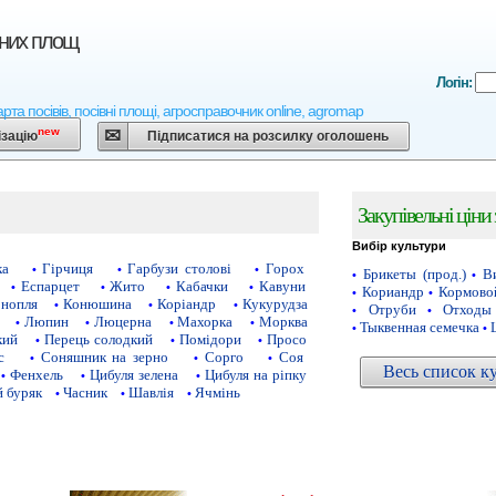
вних площ
Логін:
арта посівів, посівні площі, агросправочник online, agromap
new
ізацію
Підписатися на розсилку оголошень
Закупівельні ціни
Вибір культури
ка
Гірчиця
Гарбузи столові
Горох
•
•
•
Брикеты (прод.)
Ви
•
•
Еспарцет
Жито
Кабачки
Кавуни
•
•
•
•
Кориандр
Кормово
•
•
нопля
Конюшина
Коріандр
Кукурудза
•
•
•
Отруби
Отходы
•
•
Люпин
Люцерна
Махорка
Морква
•
•
•
•
Тыквенная семечка
•
•
кий
Перець солодкий
Помідори
Просо
•
•
•
с
Соняшник на зерно
Сорго
Соя
•
•
•
Весь список к
Фенхель
Цибуля зелена
Цибуля на ріпку
•
•
•
 буряк
Часник
Шавлія
Ячмінь
•
•
•