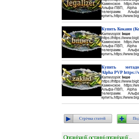
Каменское. https://w
Альфа-ПВП, Alpha
телеграмм. Аль
купить.https://www.big
Купить Кокаин (Ко
Категорія:
Інше
https://https://ww
Каменское. https://w
Альфа-ПВП, Alpha
телеграмм. Аль
купить.https://www.big
Купить метадон
Alpha PVP https://
Категорія:
Інше
https://https://ww
Каменское. https://w
Альфа-ПВП, Alpha
телеграмм. Аль
купить.https://www.big
Стрічка статей
Под
Організації, останні організації ...