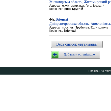
Житомирська область, Житомирський р
Адреса : м.Житомир, вул. Гоголівська, 4
Керівник :
Ірина Круглій
Brionexi
Фіз.
Дніпропетровська область, Апостолівсь
Адреса : проспект Трубників, 91, Нікополь
Керівник :
Brionexi
Весь список організацій
Добавити організацію
Про нас
|
Контакт