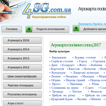
Агрокарта посі
Агросправочник online
Агрокарта України, к
Головна
Подати оголошення
Добавити орган
Агрокарта 2016
Агрокарта посівних площ 2017
Агрокарта 2014
Вибір культури
Баклажани
Буряки столові
•
•
•
Агрокарта 2013
Гарбузи столові
Горох
Горошок 
•
•
•
Дині
Еспарцет
Жито
Кабачки
•
•
•
•
Агрокарта 2012
Картопля
Квасоля
Конопля
Кон
•
•
•
•
Кукурудза
Лікарські культури
•
•
•
Люпин
Люцерна
Махорка
Морк
Ціни зернотрейдерів
•
•
•
•
Огірки
Перець гіркий
Перець сол
•
•
•
Просо
Пшениця
Ріпак
•
•
•
Торгова площадка
Соняшник на зерно
Сорго
Соя
•
•
•
Троянда
Тютюн
Фенхель
•
•
•
Розсилка оголошень
Цибуля на ріпку
Цибуля на сія
•
•
Цукровий буряк
Часник
Шавлія
•
•
•
•
Агро статті