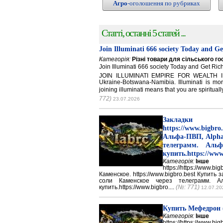
Агро
-оголошення по рубриках
Статті, останні 5 статей ...
Join Illuminati 666 society Today and G
Категорія:
Різні товари для сільського г
Join Illuminati 666 society Today and Get 
JOIN ILLUMINATI EMPIRE FOR WEALTH IN
Ukraine-Botswana-Namibia. Illuminati is mor
joining illuminati means that you are spirituall
772)
23.07.2026
Закладки 
https://www.big
Альфа-ПВП, Alpha
телеграмм. Аль
купить.https://www
Категорія:
Інше
https://https://ww
Каменское. https://www.bigbro.best Купить
соли Каменское через телеграмм. 
купить.https://www.bigbro....
(№: 771)
12.07.20
Купить Мефедрон
Категорія:
Інше
https://https://ww