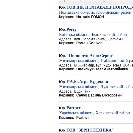
ТОВ ІПК ПОЛТАВАЗЕРНОПРОД
Юр.
Полтавська область, Глобинський район
Керівник :
Наталія ГОМОН
Perry
Юр.
Київська область, Іванківський район
Адреса : вул. Солом'янська, 3, офіс 43
Керівник :
Роман Беліков
"Пилипчук Агро Сервіс"
Юр.
Житомирська область, Ємільчинський р
Адреса : м. Житомир, вул. Чуднівська, 104 
Керівник :
Пилипчук Олег Анатолійович
ПАФ «Агро-Будичани
Юр.
Житомирська область, Чуднівський рай
Адреса : Будичани
Керівник :
Сачук Василь Вікторович
Partner
Юр.
Харківська область, Харківський район
Керівник :
Partner
ТОВ "ЗЕРНОТЕХНІКА"
Юр.