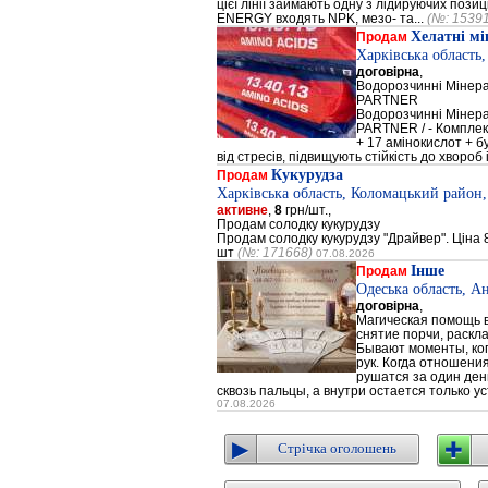
цієї лінії займають одну з лідируючих поз
ENERGY входять NPK, мезо- та...
(№: 1539
Хелатні м
Продам
Харківська область
договірна
,
Водорозчинні Мiнер
PARTNER
Водорозчинні Мiнер
PARTNER / - Компле
+ 17 амінокислот + 
від стресів, підвищують стійкість до хвороб і
Кукурудза
Продам
Харківська область, Коломацький район,
активне
,
8
грн/шт.,
Продам солодку кукурудзу
Продам солодку кукурудзу "Драйвер". Ціна 8
шт
(№: 171668)
07.08.2026
Інше
Продам
Одеська область, А
договірна
,
Магическая помощь в
снятие порчи, раскл
Бывают моменты, когд
рук. Когда отношени
рушатся за один день
сквозь пальцы, а внутри остается только ус
07.08.2026
Стрічка оголошень