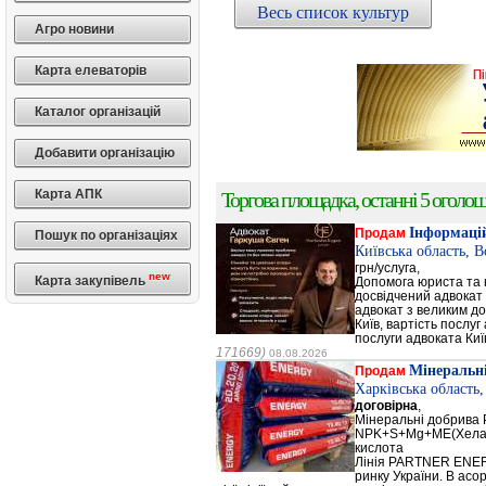
Весь список культур
Агро новини
Карта елеваторів
Каталог організацій
Добавити організацію
Карта АПК
Торгова площадка, останні 5 оголоше
Інформацій
Продам
Пошук по організаціях
Київська область, 
грн/услуга,
new
Карта закупівель
Допомога юриста та к
досвідчений адвокат 
адвокат з великим до
Київ, вартість послуг
послуги адвоката Киї
171669)
08.08.2026
Мінеральн
Продам
Харківська область
договірна
,
Мінеральні добрив
NPK+S+Mg+ME(Хела
кислота
Лінія PARTNER ENERG
ринку України. В а