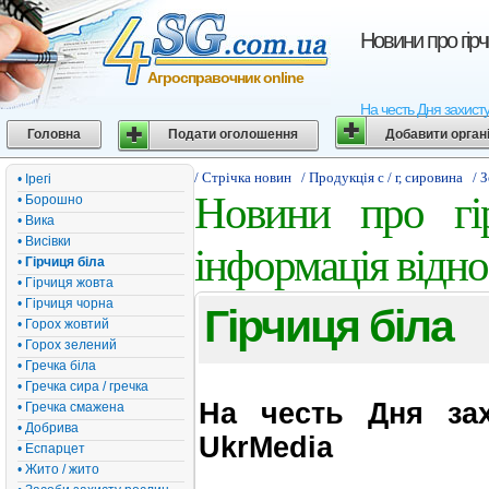
Новини про гірч
Агросправочник online
На честь Дня захисту
Головна
Подати оголошення
Добавити орган
/ Стрічка новин
/ Продукція с / г, сировина
/ 
• Ірегі
Новини про гір
• Борошно
• Вика
• Висівки
інформація відно
•
Гірчиця біла
• Гірчиця жовта
• Гірчиця чорна
Гірчиця біла
• Горох жовтий
• Горох зелений
• Гречка біла
• Гречка сира / гречка
На честь Дня зах
• Гречка смажена
• Добрива
UkrMedia
• Еспарцет
• Жито / жито