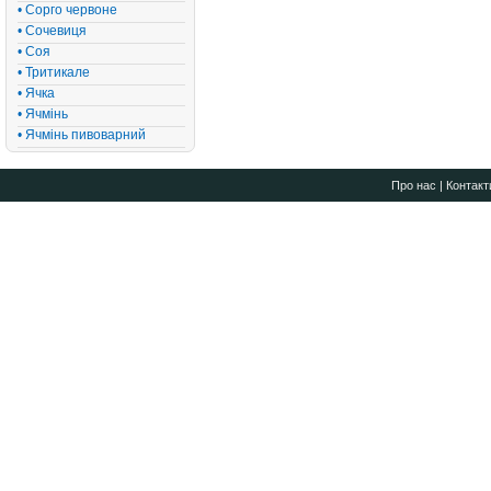
• Сорго червоне
• Сочевиця
• Соя
• Тритикале
• Ячка
• Ячмінь
• Ячмінь пивоварний
Про нас
|
Контакт