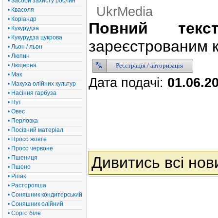
• Засоби захисту рослин
UkrMedia
• Квасоля
• Коріандр
Повний текс
• Кукурудза
• Кукурудза цукрова
зареєстрованим к
• Льон / льон
• Люпин
Реєстрація / авторизація
• Люцерна
• Мак
Дата подачі:
01.06.2
• Макуха олійних культур
• Насіння гарбуза
• Нут
• Овес
• Перловка
• Посівний матеріал
• Просо жовте
• Просо червоне
Дивитись всі нов
• Пшениця
• Пшоно
• Ріпак
• Расторопша
• Соняшник кондитерський
• Соняшник олійний
• Сорго біле