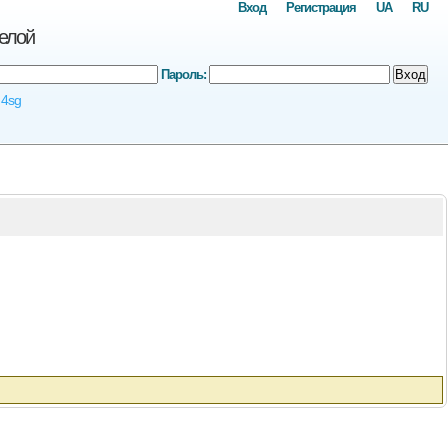
Вход
Регистрация
UA
RU
белой
Пароль:
Вход
 4sg