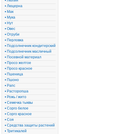
• Люпин
• Люцерна
• Мак
• Мука
• Нут
• Овес
• Отруби
• Перловка
• Подсолнечник кондитерский
• Подсолнечник масличный
• Посевной материал
• Просо желтое
• Просо красное
• Пшеница
• Пшоно
• Рапс
• Расторопша
• Рожь / жито
• Семечка тыквы
• Сорго белое
• Сорго красное
• Соя
• Средства защиты растений
• Тритикалей