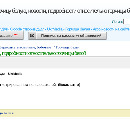
рчицу белую, новости, подробности относительно горчицы 
Логин:
 дітей Google створив дудл - UkrMedia - Горчица белая - Агро новости на сайте
new
низацию
Подпись на рассылку объявлений
 Зерновые, масличные, бобовые
/ Горчица белая
, подробности относительно горчицы белой
удл - UkrMedia
гистрированных пользователей. (
Бесплатно
)
ца белая