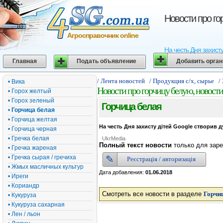
Новости про го
Агросправочник online
На честь Дня захисту
Главная
Подать объявление
Добавить орга
/ Лента новостей
/ Продукция с/х, сырье
/
• Вика
Новости про горчицу белую, новости
• Горох желтый
• Горох зеленый
Горчица белая
•
Горчица белая
• Горчица желтая
На честь Дня захисту дітей Google створив д
• Горчица черная
• Гречка белая
UkrMedia
Полный текст новости
только для заре
• Гречка жареная
• Гречка сырая / гречиха
Реєстрація / авторизація
• Жмых масличных культур
Дата добавления:
01.06.2018
• Иреги
• Кориандр
Смотреть все новости в разделе
Горчи
• Кукуруза
• Кукуруза сахарная
• Лен / льон