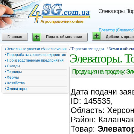
Элеваторы. То
Агросправочник online
Елеватор (Єлеватор)
Главная
Подать объявление
Добавить орга
/ Торговая площадка
/ Земли и объек
• Земельные участки с/х назначения
Элеваторы. Т
• Перерабатывающие предприятия
• Производственные предприятия
• Склады
Продукция на продажу:
Эл
• Теплицы
• Фермы
• Хозяйства
•
Элеваторы
Дата подачи зая
ID: 145535,
Область: Херсон
Район: Каланчак
Товар:
Элевато