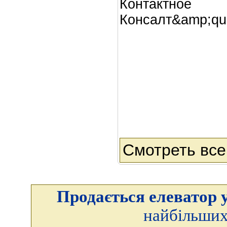
Контактное
Консалт&amp;qu
Смотреть все
Продається елеватор у
найбільших