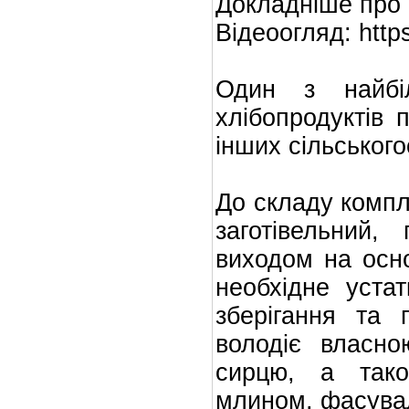
Докладніше про п
Відеоогляд: http
Один з найбіл
хлібопродуктів 
інших сільського
До складу компл
заготівельний,
виходом на основ
необхідне уста
зберігання та 
володіє власно
сирцю, а так
млином, фасувал