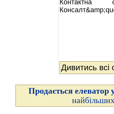
Контактна 
Консалт&amp;quo
Дивитись всі
Продається елеватор у
найбільших