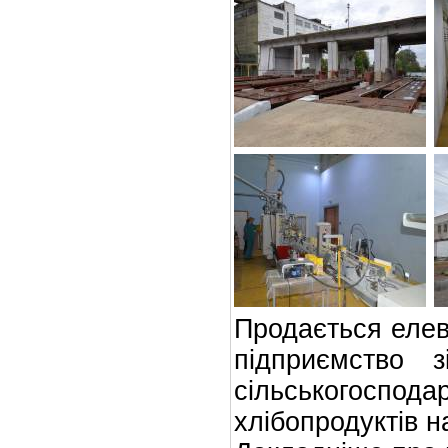
Продається елев
підприємство 
сільськогосп
хлібопродуктів на