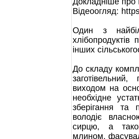
Докладніше про п
Відеоогляд: http
Один з найбіл
хлібопродуктів 
інших сільського
До складу компл
заготівельний, 
виходом на основ
необхідне уста
зберігання та 
володіє власно
сирцю, а так
млином, фасувал