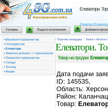
Елеватори. Тор
Агросправочник online
Елеватор (Єлеватор)
Головна
Подати оголошення
Добавити орган
/ Торгова площадка
/ Землі і об'єкти
• Виробничі підприємства
Елеватори. Т
• Господарства
•
Елеватори
• Земельні ділянки с / г призначення
Товар на продаж:
Елевато
• Переробні підприємства
• Склади
• Теплиці
• Ферми
Дата подачи зая
ID: 145535,
Область: Херсон
Район: Каланчац
Товар:
Елевато