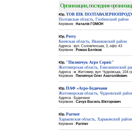
Организации, последние организации
ТОВ ІПК ПОЛТАВАЗЕРНОПРОД
Юр.
Полтавская область, Глобинский район
Керівник :
Наталія ГОМОН
Perry
Юр.
Киевская область, Иванковский район
Адреса : вул. Солом'янська, 3, офіс 43
Керівник :
Роман Беліков
"Пилипчук Агро Сервіс"
Юр.
Житомирская область, Емильчинский р
Адреса : м. Житомир, вул. Чуднівська, 104 
Керівник :
Пилипчук Олег Анатолійович
ПАФ «Агро-Будичани
Юр.
Житомирская область, Чудновский райо
Адреса : Будичани
Керівник :
Сачук Василь Вікторович
Partner
Юр.
Харьковская область, Харьковский район
Керівник :
Partner