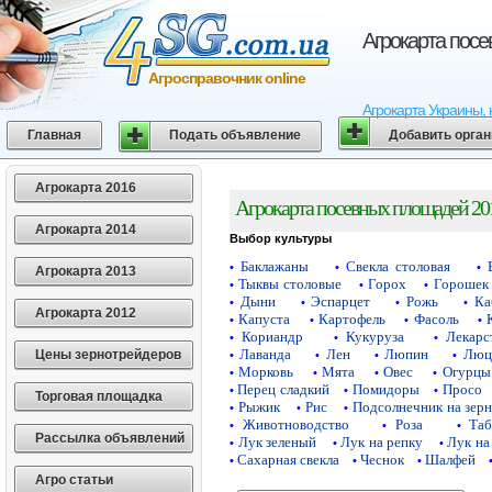
Агрокарта пос
Агросправочник online
Агрокарта Украины, 
Главная
Подать объявление
Добавить орга
Агрокарта 2016
Агрокарта посевных площадей 20
Агрокарта 2014
Выбор культуры
Баклажаны
Свекла столовая
•
•
•
Агрокарта 2013
Тыквы столовые
Горох
Горошек 
•
•
•
Дыни
Эспарцет
Рожь
Ка
•
•
•
•
Агрокарта 2012
Капуста
Картофель
Фасоль
•
•
•
•
Кориандр
Кукуруза
Лекарс
•
•
•
Лаванда
Лен
Люпин
Люц
Цены зернотрейдеров
•
•
•
•
Морковь
Мята
Овес
Огурцы
•
•
•
•
Перец сладкий
Помидоры
Просо
•
•
•
Торговая площадка
Рыжик
Рис
Подсолнечник на зер
•
•
•
Животноводство
Роза
Таб
•
•
•
Рассылка объявлений
Лук зеленый
Лук на репку
Лук на
•
•
•
Сахарная свекла
Чеснок
Шалфей
•
•
•
Агро статьи