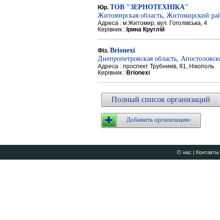
ТОВ "ЗЕРНОТЕХНІКА"
Юр.
Житомирская область, Житомирский ра
Адреса : м.Житомир, вул. Гоголівська, 4
Керівник :
Ірина Круглій
Brionexi
Фіз.
Днепропетровская область, Апостоловс
Адреса : проспект Трубників, 91, Нікополь
Керівник :
Brionexi
Полный список организаций
Добавить организацию
О нас
|
Контакты