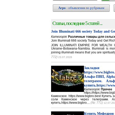
Агро
- объявления по рубрикам
Статьи, последние 5 статей ...
Join Illuminati 666 society Today and G
Категорія:
Различные товары для сельск
Join Illuminati 666 society Today and Get 
JOIN ILLUMINATI EMPIRE FOR WEALTH IN
Ukraine-Botswana-Namibia. Illuminati is mor
joining illuminati means that you are spirituall
772)
23.07.2026
Закладки 
https://www.big
Альфа-ПВП, Alpha
телеграмм. Аль
купить.https://www
Категорія:
Прочее
https://https://ww
Каменское. https://www.bigbro.best Купить
соли Каменское через телеграмм. 
купить.https://www.bigbro....
(№: 771)
12.07.20
Купить Мефедрон