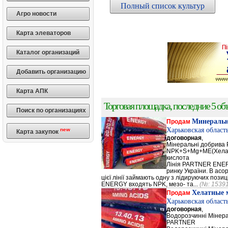
Полный список культур
Агро новости
Карта элеваторов
Каталог организаций
Добавить организацию
Карта АПК
Торговая площадка, последние 5 объ
Поиск по организациях
Минеральн
Продам
Харьковская област
new
Карта закупок
договорная
,
Мінеральні добрив
NPK+S+Mg+ME(Хела
кислота
Лінія PARTNER ENERG
ринку України. В а
цієї лінії займають одну з лідируючих поз
ENERGY входять NPK, мезо- та...
(№: 1539
Хелатные 
Продам
Харьковская област
договорная
,
Водорозчинні Мiнер
PARTNER