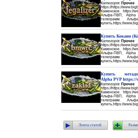
Категорія:
Прочее
https://https://ww
Каменское. https://w
Альфа-ПВП, Alpha
телеграмм. Аль
купить.https://www.big
Купить Кокаин (Ко
Категорія:
Прочее
https://https://ww
Каменское. https://w
Альфа-ПВП, Alpha
телеграмм. Аль
купить.https://www.big
Купить метадон
Alpha PVP https://
Категорія:
Прочее
https://https://ww
Каменское. https://w
Альфа-ПВП, Alpha
телеграмм. Аль
купить.https://www.big
Лента статей
Разме