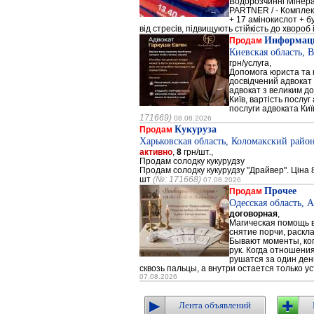
Водорозчинні Мiнер
PARTNER / - Компле
+ 17 амінокислот + 
від стресів, підвищують стійкість до хвороб і
Информаци
Продам
Киевская область, 
грн/услуга,
Допомога юриста та к
досвідчений адвокат 
адвокат з великим до
Київ, вартість послуг
послуги адвоката Киї
171669)
08.08.2026
Кукуруза
Продам
Харьковская область, Коломакский район
активно
,
8
грн/шт.,
Продам солодку кукурудзу
Продам солодку кукурудзу "Драйвер". Ціна 8
шт
(№: 171668)
07.08.2026
Прочее
Продам
Одесская область, 
договорная
,
Магическая помощь в
снятие порчи, раскл
Бывают моменты, когд
рук. Когда отношени
рушатся за один день
сквозь пальцы, а внутри остается только ус
07.08.2026
Лента объявлений