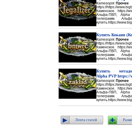
Категорія:
Прочее
https://https://ww
Каменское. https://w
Альфа-ПВП, Alpha
телеграмм. Аль
купить.https://www.big
Купить Кокаин (Ко
Категорія:
Прочее
https://https://ww
Каменское. https://w
Альфа-ПВП, Alpha
телеграмм. Аль
купить.https://www.big
Купить метадон
Alpha PVP https://
Категорія:
Прочее
https://https://ww
Каменское. https://w
Альфа-ПВП, Alpha
телеграмм. Аль
купить.https://www.big
Лента статей
Разме