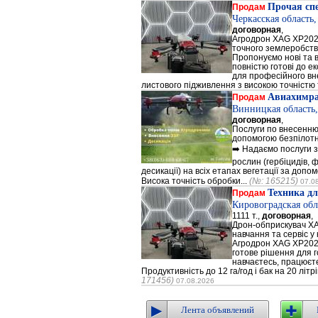
Прочая сп
Продам
Черкасская область
договорная
,
Агродрон XAG XP202
точного землеробст
Пропонуємо нові та 
повністю готові до е
для професійного вне
листового підживлення з високою точністю 
Авиахимр
Продам
Винницкая область,
договорная
,
Послуги по внесенню
допомогою безпілотн
➡️ Надаємо послуги з
рослин (гербіцидів, ф
десикації) на всіх етапах вегетації за доп
Висока точність обробки...
(№: 165215)
07.0
Техника дл
Продам
Кировоградская обл
1111 т.,
договорная
,
Дрон-обприскувач XA
навчання та сервіс у
Агродрон XAG XP2020
готове рішення для г
навчаєтесь, працюєт
Продуктивність до 12 га/год і бак на 20 літ
171456)
07.08.2026
Лента объявлений