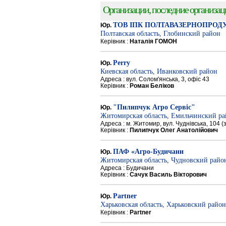
Организации, последние организации
ТОВ ІПК ПОЛТАВАЗЕРНОПРОД
Юр.
Полтавская область, Глобинский район
Керівник :
Наталія ГОМОН
Perry
Юр.
Киевская область, Иванковский район
Адреса : вул. Солом'янська, 3, офіс 43
Керівник :
Роман Беліков
"Пилипчук Агро Сервіс"
Юр.
Житомирская область, Емильчинский р
Адреса : м. Житомир, вул. Чуднівська, 104 
Керівник :
Пилипчук Олег Анатолійович
ПАФ «Агро-Будичани
Юр.
Житомирская область, Чудновский райо
Адреса : Будичани
Керівник :
Сачук Василь Вікторович
Partner
Юр.
Харьковская область, Харьковский район
Керівник :
Partner