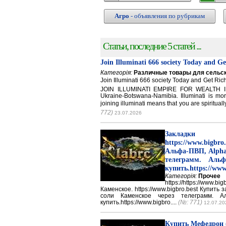
Агро
- объявления по рубрикам
Статьи, последние 5 статей ...
Join Illuminati 666 society Today and G
Категорія:
Различные товары для сельск
Join Illuminati 666 society Today and Get 
JOIN ILLUMINATI EMPIRE FOR WEALTH IN
Ukraine-Botswana-Namibia. Illuminati is mor
joining illuminati means that you are spirituall
772)
23.07.2026
Закладки 
https://www.big
Альфа-ПВП, Alpha
телеграмм. Аль
купить.https://www
Категорія:
Прочее
https://https://ww
Каменское. https://www.bigbro.best Купить
соли Каменское через телеграмм. 
купить.https://www.bigbro....
(№: 771)
12.07.20
Купить Мефедрон