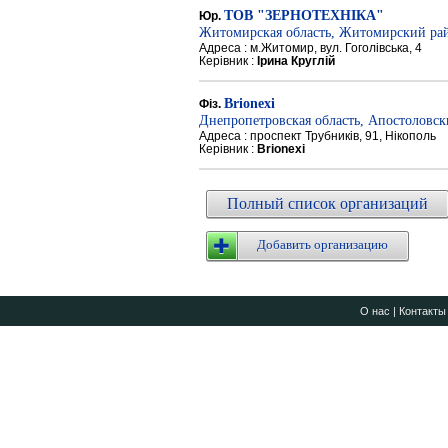
ТОВ "ЗЕРНОТЕХНІКА"
Юр.
Житомирская область, Житомирский ра
Адреса : м.Житомир, вул. Гоголівська, 4
Керівник :
Ірина Круглій
Brionexi
Фіз.
Днепропетровская область, Апостоловс
Адреса : проспект Трубників, 91, Нікополь
Керівник :
Brionexi
Полный список организаций
Добавить организацию
О нас
|
Контакты