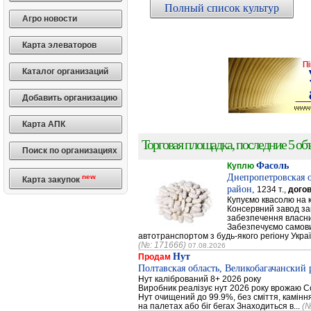
Полный список культур
Агро новости
Карта элеваторов
Каталог организаций
Добавить организацию
Карта АПК
Торговая площадка, последние 5 объ
Поиск по организациях
Фасоль
Куплю
Днепропетровская 
new
Карта закупок
район,
1234 т.,
дого
Купуємо квасолю на 
Консервний завод за
забезпечення власни
Забезпечуємо самови
автотранспортом з будь-якого регіону Украї
(№: 171666)
07.08.2026
Нут
Продам
Полтавская область, Великобагачанский 
Нут калібрований 8+ 2026 року
Виробник реалізує нут 2026 року врожаю Сор
Нут очищений до 99.9%, без сміття, каміння
на палетах або біг бегах Знаходиться в...
(№