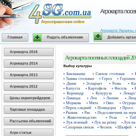
Агрокарта пос
Агросправочник online
Агрокарта Украины, 
Главная
Подать объявление
Добавить орга
Агрокарта 2016
Агрокарта посевных площадей 20
Агрокарта 2014
Выбор культуры
Баклажаны
Свекла столовая
•
•
•
Агрокарта 2013
Тыквы столовые
Горох
Горошек 
•
•
•
Дыни
Эспарцет
Рожь
Ка
•
•
•
•
Агрокарта 2012
Капуста
Картофель
Фасоль
•
•
•
•
Кориандр
Кукуруза
Лекарс
•
•
•
Лаванда
Лен
Люпин
Люц
Цены зернотрейдеров
•
•
•
•
Морковь
Мята
Овес
Огурцы
•
•
•
•
Перец сладкий
Помидоры
Просо
•
•
•
Торговая площадка
Рыжик
Рис
Подсолнечник на зер
•
•
•
Животноводство
Роза
Таб
•
•
•
Рассылка объявлений
Лук зеленый
Лук на репку
Лук на
•
•
•
Сахарная свекла
Чеснок
Шалфей
•
•
•
Агро статьи