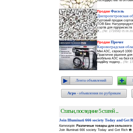
господарства та оптови
Фасоль
Продам
Днепропетровская об
Гуртовий продаж сортов
ТОВ Бінс Натурпродукт 
сортів для підприємств 
У...
(№: 171656)
05.08.20
Прочее
Продам
Кировоградская обла
Міні АЗС, єврокуб 1000 
Практичне рішення для з
мобільна АЗС на базі є
надійну подачу...
(№: 1
Лента объявлений
Агро
- объявления по рубрикам
Статьи, последние 5 статей ...
Join Illuminati 666 society Today and Get 
Категорія:
Различные товары для сельского 
Join Illuminati 666 society Today and Get R