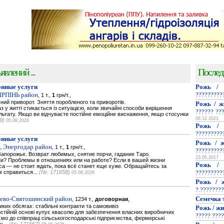
явлений ...
Послед
нные услуги
Рожь / 
.IРПIНЬ район,
?????????
1 т.,
1
грн/т.,
ьний приворот. Зняття поробленого та приворотів.
Рожь / ж
з у житті стикається із ситуацією, коли звичайні способи вирішення
?????? ??
ьтату. Якщо ви відчуваєте постійне емоційне виснаження, якщо стосунки
08.12.2021
9)
05.08.2026
Рожь / 
?????????
нные услуги
Рожь / ж
, Энергодар район,
1 т.,
1
грн/т.,
?????????
апорожье. Возврат любимых, снятие порчи, гадание Таро.
23.05.2017
и? Проблемы в отношениях или на работе? Если в вашей жизни
Рожь / 
са — не стоит ждать, пока всё станет еще хуже. Обращайтесь за
 справиться...
(№: 171658)
?????????
05.08.2026
Рожь / ж
?.????????
иево-Святошинский район,
Семечка 
1234 т.,
договорная
,
ких обсягах: стабільні контракти та самовивіз
Рожь / жи
стійній основі купує квасолю для забезпечення власних виробничих
????? ????
о до співпраці сільськогосподарські підприємства, фермерські