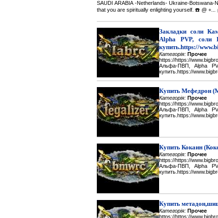
SAUDI ARABIA -Netherlands- Ukraine-Botswana-Namibi
that you are spiritually enlighting yourself. ☎️ @ +...
Закладки соли Каме
Alpha PVP, соли 
купить.https://www.b
Категорія:
Прочее
https://https://www.big
Альфа-ПВП, Alpha P
купить.https://www.bigbr
Купить Мефедрон (
Категорія:
Прочее
https://https://www.big
Альфа-ПВП, Alpha P
купить.https://www.bigbr
Купить Кокаин (Кок
Категорія:
Прочее
https://https://www.big
Альфа-ПВП, Alpha P
купить.https://www.bigbr
Купить метадон,шиш
Категорія:
Прочее
https://https://www.big