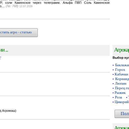
VP, соли Каменское через телеграмм. Альфа ПВП Соль Каменское
o....
(№: 768)
12.07.2026
стить агро - статью
 ...
Агрока
Т
Выбор ку
Баклаж
•
Горох
•
Кабачки
•
Кориан
•
Люпин
•
Перец г
•
Рыжик
•
Роза
•
•
Цикорий
•
од Агромаш)
Пол
Агрока