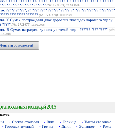
то.
??????? ? ?????????: ?????? ??????????? ??????????? ???? ? ?????????
??????? ????????????? ???????
(№: 1711511)
24.09.2019
то.
????? ??????, ?? ???? ???? ??????? ????? ?? ??? ?????????? ?????????
?????? ????????? ???????
(№: 1711478)
30.09.2020
то.
У Сумах постраждали двоє дорослих внаслідок ворожого удару -
? ????"
(№: 1711477)
17.01.2026
то.
В Сумах наградили лучших учителей года - ?????? "??? ????"
(№:
4.12.2018
Лента агро новостей
рта посевных площадей 2016
льтуры
аны
Свекла столовая
Вика
Горчица
Тыквы столовые
•
•
•
•
Горошек зеленый
Гречка
Дыни
Эспарцет
Рожь
•
•
•
•
•