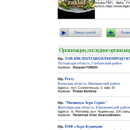
Альфа-ПВП, Alpha P
купить.https://www.bigbr
Лента статей
Разме
Организации, последние организации
ТОВ ІПК ПОЛТАВАЗЕРНОПРОДУК
Юр.
Полтавская область, Глобинский район
Керівник :
Наталія ГОМОН
Perry
Юр.
Киевская область, Иванковский район
Адреса : вул. Солом'янська, 3, офіс 43
Керівник :
Роман Беліков
"Пилипчук Агро Сервіс"
Юр.
Житомирская область, Емильчинский район
Адреса : м. Житомир, вул. Чуднівська, 104 (зав
Керівник :
Пилипчук Олег Анатолійович
ПАФ «Агро-Будичани
Юр.