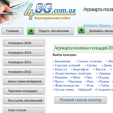
Агрокарта пос
Агросправочник online
Агрокарта Украины, 
Главная
Подать объявление
Добавить орга
Агрокарта 2016
Агрокарта посевных площадей 20
Агрокарта 2014
Выбор культуры
Баклажаны
Свекла столовая
Ви
•
•
•
Агрокарта 2013
Горошек зеленый
Гречка
Дыни
•
•
•
Капуста
Картофель
Фасоль
•
•
•
•
Агрокарта 2012
Лекарственные культуры
Лаванда
•
•
Морковь
Мята
Овес
Огурцы
•
•
•
•
Просо
Пшеница
Рапс
Рыжик
Цены зернотрейдеров
•
•
•
•
Животноводство
Роза
Табак
•
•
•
Лук на сеянку
Цикорий
Сахарная с
•
•
•
Торговая площадка
Полный список культур
Рассылка объявлений
Агро статьи