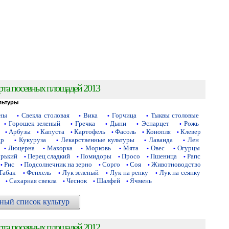
рта посевных площадей 2013
льтуры
аны
Свекла столовая
Вика
Горчица
Тыквы столовые
•
•
•
•
Горошек зеленый
Гречка
Дыни
Эспарцет
Рожь
•
•
•
•
•
Арбузы
Капуста
Картофель
Фасоль
Конопля
Клевер
•
•
•
•
•
•
др
Кукуруза
Лекарственные культуры
Лаванда
Лен
•
•
•
•
Люцерна
Махорка
Морковь
Мята
Овес
Огурцы
•
•
•
•
•
•
орький
Перец сладкий
Помидоры
Просо
Пшеница
Рапс
•
•
•
•
•
Рис
Подсолнечник на зерно
Сорго
Соя
Животноводство
•
•
•
•
•
Табак
Фенхель
Лук зеленый
Лук на репку
Лук на сеянку
•
•
•
•
Сахарная свекла
Чеснок
Шалфей
Ячмень
•
•
•
•
ный список культур
рта посевных площадей 2012