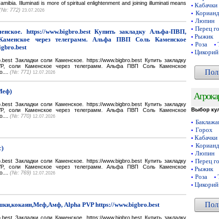
a. Illuminati is more of spiritual enlightenment and joining illuminati means
Кабачки
•
(№: 772)
23.07.2026
Кориан
•
Люпин
•
Перец г
•
нское. https://www.bigbro.best Купить закладку Альфа-ПВП,
Рыжик
•
Каменское через телеграмм. Альфа ПВП Соль Каменское
Роза
•
•
igbro.best
Цикорий
•
bro.best Закладки соли Каменское. https://www.bigbro.best Купить закладку
VP, соли Каменское через телеграмм. Альфа ПВП Соль Каменское
Пол
o....
(№: 771)
12.07.2026
Меф)
Агрока
bro.best Закладки соли Каменское. https://www.bigbro.best Купить закладку
Выбор ку
VP, соли Каменское через телеграмм. Альфа ПВП Соль Каменское
o....
(№: 770)
12.07.2026
Баклаж
•
Горох
•
Кабачки
•
Кориан
•
с)
Люпин
•
Перец г
bro.best Закладки соли Каменское. https://www.bigbro.best Купить закладку
•
VP, соли Каменское через телеграмм. Альфа ПВП Соль Каменское
Рыжик
•
o....
(№: 769)
12.07.2026
Роза
•
•
Цикорий
•
Пол
ки,кокаин,Меф,Амф, Alpha PVP https://www.bigbro.best
bro.best Закладки соли Каменское. https://www.bigbro.best Купить закладку