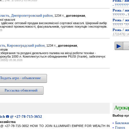
х...
(№: 171657)
Рожь / жи
05.08.2026
- ???????
Рожь / жи
??????? - 
ласть, Днепропетровский район,
1234 т.,
договорная
,
ої квасолі
Рожь / жи
здійснює оптовий продаж високоякісної сортової квасолі. Широкий вибір
?????? "??
харчової промисловості, фасувальників, гуртових покупців і експортерів.
Рожь / жи
26
1711476)
1
сть, Кировоградский район,
1234 т.,
договорная
,
літрів
берігання та роздачі дизельного палива на місці роботи техніки -
врокуба 1000 л. Комплектується обладнанням PIUSI (Італія), забезпечує
71655)
05.08.2026
Подать агро - объявление
Рассылка обявлений
Агрока
Выбор ку
Rich ☎️ @ +27-78-715-3652
хозяйства
Баклаж
•
ich ☎️ @ +27-78-715-3652 HOW TO JOIN ILLUMINATI EMPIRE FOR WEALTH IN
Горох
•