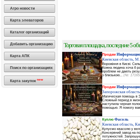
Агро новости
Карта элеваторов
Каталог организаций
Торговая площадка, последние 5 объ
Добавить организацию
Информацио
Продам
Карта АПК
Киевская область, М
Ворожіння в Києві. Сил
Поиск по организациях
Кожна людина хоча б ра
проблем не дають резул
з близькою...
(№: 17165
new
Карта закупок
Информацио
Продам
Запорожская область
Магическая помощь в З
Сложный период в жизн
наступила черная поло
помощью. Я помогу вам
Фасоль
Куплю
Киевская область, К
Купуємо квасолю у вели
Консервний завод на по
потужностей. Запрошуєм