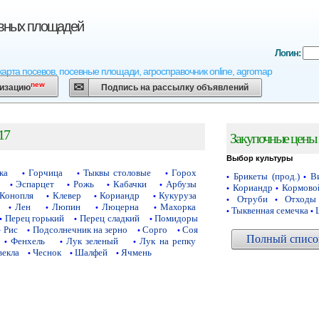
евных площадей
Логин:
карта посевов, посевные площади, агросправочник online, agromap
new
низацию
Подпись на рассылку объявлений
17
Закупочные цены 
Выбор культуры
ка
Горчица
Тыквы столовые
Горох
•
•
•
Брикеты (прод.)
Ви
•
•
Эспарцет
Рожь
Кабачки
Арбузы
•
•
•
•
Кориандр
Кормово
•
•
Конопля
Клевер
Кориандр
Кукуруза
•
•
•
Отруби
Отходы
•
•
Лен
Люпин
Люцерна
Махорка
•
•
•
•
Тыквенная семечка
•
•
Перец горький
Перец сладкий
Помидоры
•
•
•
Рис
Подсолнечник на зерно
Сорго
Соя
•
•
•
•
Полный список
Фенхель
Лук зеленый
Лук на репку
•
•
•
векла
Чеснок
Шалфей
Ячмень
•
•
•