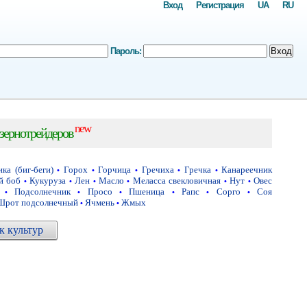
Вход
Регистрация
UA
RU
Пароль:
Вход
new
зернотрейдеров
ка (биг-беги)
Горох
Горчица
Гречиха
Гречка
Канареечник
•
•
•
•
•
й боб
Кукуруза
Лен
Масло
Меласса свекловичная
Нут
Овес
•
•
•
•
•
•
Подсолнечник
Просо
Пшеница
Рапс
Сорго
Соя
•
•
•
•
•
•
Шрот подсолнечный
Ячмень
Жмых
•
•
 культур