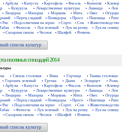
Арбузы
Капуста
Картофель
Фасоль
Конопля
Клевер
•
•
•
•
•
•
др
Кукуруза
Лекарственные культуры
Лаванда
Лен
•
•
•
•
Люцерна
Махорка
Морковь
Мята
Овес
Огурцы
•
•
•
•
•
•
орький
Перец сладкий
Помидоры
Просо
Пшеница
Рапс
•
•
•
•
•
Рис
Подсолнечник на зерно
Сорго
Соя
Животноводство
•
•
•
•
•
Табак
Фенхель
Лук зеленый
Лук на репку
Лук на сеянку
•
•
•
•
Сахарная свекла
Чеснок
Шалфей
Ячмень
•
•
•
•
ный список культур
рта посевных площадей 2014
льтуры
аны
Свекла столовая
Вика
Горчица
Тыквы столовые
•
•
•
•
Горошек зеленый
Гречка
Дыни
Эспарцет
Рожь
•
•
•
•
•
Арбузы
Капуста
Картофель
Фасоль
Конопля
Клевер
•
•
•
•
•
•
др
Кукуруза
Лекарственные культуры
Лаванда
Лен
•
•
•
•
Люцерна
Махорка
Морковь
Мята
Овес
Огурцы
•
•
•
•
•
•
орький
Перец сладкий
Помидоры
Просо
Пшеница
Рапс
•
•
•
•
•
Рис
Подсолнечник на зерно
Сорго
Соя
Животноводство
•
•
•
•
•
Табак
Фенхель
Лук зеленый
Лук на репку
Лук на сеянку
•
•
•
•
Сахарная свекла
Чеснок
Шалфей
Ячмень
•
•
•
•
ный список культур