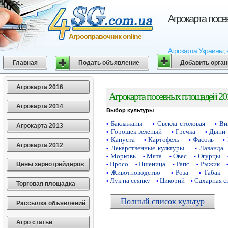
Агрокарта пос
Агросправочник online
Агрокарта Украины, 
Главная
Подать объявление
Добавить орга
Агрокарта 2016
Агрокарта посевных площадей 20
Агрокарта 2014
Выбор культуры
Баклажаны
Свекла столовая
Ви
•
•
•
Агрокарта 2013
Горошек зеленый
Гречка
Дыни
•
•
•
Капуста
Картофель
Фасоль
•
•
•
•
Агрокарта 2012
Лекарственные культуры
Лаванда
•
•
Морковь
Мята
Овес
Огурцы
•
•
•
•
Просо
Пшеница
Рапс
Рыжик
Цены зернотрейдеров
•
•
•
•
Животноводство
Роза
Табак
•
•
•
Лук на сеянку
Цикорий
Сахарная с
•
•
•
Торговая площадка
Полный список культур
Рассылка объявлений
Агро статьи