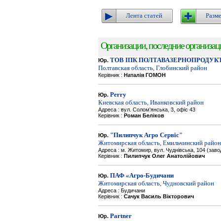
Лента статей
Разме
Организации, последние организации
ТОВ ІПК ПОЛТАВАЗЕРНОПРОДУК
Юр.
Полтавская область, Глобинский район
Керівник :
Наталія ГОМОН
Perry
Юр.
Киевская область, Иванковский район
Адреса : вул. Солом'янська, 3, офіс 43
Керівник :
Роман Беліков
"Пилипчук Агро Сервіс"
Юр.
Житомирская область, Емильчинский район
Адреса : м. Житомир, вул. Чуднівська, 104 (зав
Керівник :
Пилипчук Олег Анатолійович
ПАФ «Агро-Будичани
Юр.
Житомирская область, Чудновский район
Адреса : Будичани
Керівник :
Сачук Василь Вікторович
Partner
Юр.