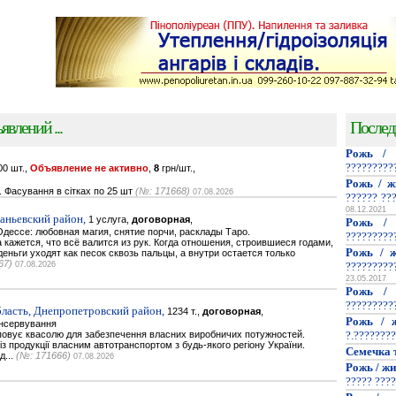
явлений ...
Послед
Рожь / 
?????????
0 шт.,
Объявление не активно
,
8
грн/шт.,
Рожь / ж
. Фасування в сітках по 25 шт
(№: 171668)
07.08.2026
?????? ??
08.12.2021
наньевский район,
1 услуга,
договорная
,
Рожь / 
дессе: любовная магия, снятие порчи, расклады Таро.
?????????
кажется, что всё валится из рук. Когда отношения, строившиеся годами,
Рожь / ж
деньги уходят как песок сквозь пальцы, а внутри остается только
67)
07.08.2026
?????????
23.05.2017
Рожь / 
?????????
ласть, Днепропетровский район,
1234 т.,
договорная
,
Рожь / ж
онсервування
повує квасолю для забезпечення власних виробничих потужностей.
?.????????
 продукції власним автотранспортом з будь-якого регіону України.
Семечка 
д...
(№: 171666)
07.08.2026
Рожь / жи
????? ????