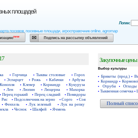
евных площадей
Логин:
карта посевов, посевные площади, агросправочник online, agromap
new
низацию
Подпись на рассылку объявлений
17
Закупочные цены 
Выбор культуры
ка
Горчица
Тыквы столовые
Горох
•
•
•
Брикеты (прод.)
Ви
•
•
Эспарцет
Рожь
Кабачки
Арбузы
•
•
•
•
Кориандр
Кормово
•
•
Конопля
Клевер
Кориандр
Кукуруза
•
•
•
Отруби
Отходы
•
•
Лен
Люпин
Люцерна
Махорка
•
•
•
•
Тыквенная семечка
•
•
Перец горький
Перец сладкий
Помидоры
•
•
•
Рис
Подсолнечник на зерно
Сорго
Соя
•
•
•
•
Полный список
Фенхель
Лук зеленый
Лук на репку
•
•
•
векла
Чеснок
Шалфей
Ячмень
•
•
•