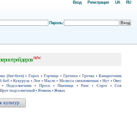
Вход
Регистрация
UA
RU
Пароль:
Вход
new
зернотрейдеров
ка (биг-беги)
Горох
Горчица
Гречиха
Гречка
Канареечник
•
•
•
•
•
й боб
Кукуруза
Лен
Масло
Меласса свекловичная
Нут
Овес
•
•
•
•
•
•
Подсолнечник
Просо
Пшеница
Рапс
Сорго
Соя
•
•
•
•
•
•
Шрот подсолнечный
Ячмень
Жмых
•
•
 культур