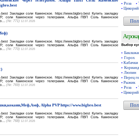
Каменское через телеграмм. Альфа ПВП Соль Каменское
Роза
•
•
igbro.best
Цикорий
•
bro.best Закладки соли Каменское. https://www.bigbro.best Купить закладку
VP, соли Каменское через телеграмм. Альфа ПВП Соль Каменское
Пол
o....
(№: 771)
12.07.2026
Меф)
Агрока
bro.best Закладки соли Каменское. https://www.bigbro.best Купить закладку
Выбор ку
VP, соли Каменское через телеграмм. Альфа ПВП Соль Каменское
o....
(№: 770)
12.07.2026
Баклаж
•
Горох
•
Кабачки
•
Кориан
•
с)
Люпин
•
Перец г
bro.best Закладки соли Каменское. https://www.bigbro.best Купить закладку
•
VP, соли Каменское через телеграмм. Альфа ПВП Соль Каменское
Рыжик
•
o....
(№: 769)
12.07.2026
Роза
•
•
Цикорий
•
Пол
ки,кокаин,Меф,Амф, Alpha PVP https://www.bigbro.best
bro.best Закладки соли Каменское. https://www.bigbro.best Купить закладку
VP, соли Каменское через телеграмм. Альфа ПВП Соль Каменское
o....
(№: 768)
12.07.2026