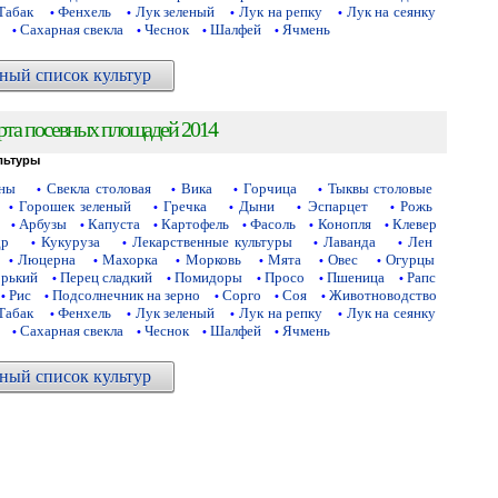
Табак
Фенхель
Лук зеленый
Лук на репку
Лук на сеянку
•
•
•
•
Сахарная свекла
Чеснок
Шалфей
Ячмень
•
•
•
•
ный список культур
рта посевных площадей 2014
льтуры
аны
Свекла столовая
Вика
Горчица
Тыквы столовые
•
•
•
•
Горошек зеленый
Гречка
Дыни
Эспарцет
Рожь
•
•
•
•
•
Арбузы
Капуста
Картофель
Фасоль
Конопля
Клевер
•
•
•
•
•
•
др
Кукуруза
Лекарственные культуры
Лаванда
Лен
•
•
•
•
Люцерна
Махорка
Морковь
Мята
Овес
Огурцы
•
•
•
•
•
•
орький
Перец сладкий
Помидоры
Просо
Пшеница
Рапс
•
•
•
•
•
Рис
Подсолнечник на зерно
Сорго
Соя
Животноводство
•
•
•
•
•
Табак
Фенхель
Лук зеленый
Лук на репку
Лук на сеянку
•
•
•
•
Сахарная свекла
Чеснок
Шалфей
Ячмень
•
•
•
•
ный список культур