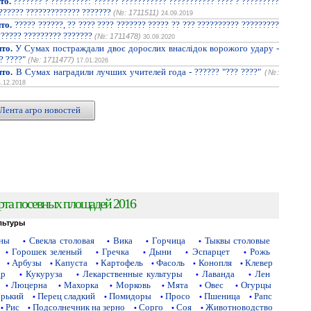
то.
??????? ? ?????????: ?????? ??????????? ??????????? ???? ? ?????????
??????? ????????????? ???????
(№: 1711511)
24.09.2019
то.
????? ??????, ?? ???? ???? ??????? ????? ?? ??? ?????????? ?????????
?????? ????????? ???????
(№: 1711478)
30.09.2020
то.
У Сумах постраждали двоє дорослих внаслідок ворожого удару -
? ????"
(№: 1711477)
17.01.2026
то.
В Сумах наградили лучших учителей года - ?????? "??? ????"
(№:
4.12.2018
Лента агро новостей
рта посевных площадей 2016
льтуры
аны
Свекла столовая
Вика
Горчица
Тыквы столовые
•
•
•
•
Горошек зеленый
Гречка
Дыни
Эспарцет
Рожь
•
•
•
•
•
Арбузы
Капуста
Картофель
Фасоль
Конопля
Клевер
•
•
•
•
•
•
др
Кукуруза
Лекарственные культуры
Лаванда
Лен
•
•
•
•
Люцерна
Махорка
Морковь
Мята
Овес
Огурцы
•
•
•
•
•
•
орький
Перец сладкий
Помидоры
Просо
Пшеница
Рапс
•
•
•
•
•
Рис
Подсолнечник на зерно
Сорго
Соя
Животноводство
•
•
•
•
•