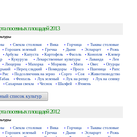
рта посевных площадей 2013
льтуры
аны
Свекла столовая
Вика
Горчица
Тыквы столовые
•
•
•
•
Горошек зеленый
Гречка
Дыни
Эспарцет
Рожь
•
•
•
•
•
Арбузы
Капуста
Картофель
Фасоль
Конопля
Клевер
•
•
•
•
•
•
др
Кукуруза
Лекарственные культуры
Лаванда
Лен
•
•
•
•
Люцерна
Махорка
Морковь
Мята
Овес
Огурцы
•
•
•
•
•
•
орький
Перец сладкий
Помидоры
Просо
Пшеница
Рапс
•
•
•
•
•
Рис
Подсолнечник на зерно
Сорго
Соя
Животноводство
•
•
•
•
•
Табак
Фенхель
Лук зеленый
Лук на репку
Лук на сеянку
•
•
•
•
Сахарная свекла
Чеснок
Шалфей
Ячмень
•
•
•
•
ный список культур
рта посевных площадей 2012
льтуры
аны
Свекла столовая
Вика
Горчица
Тыквы столовые
•
•
•
•
Горошек зеленый
Гречка
Дыни
Эспарцет
Рожь
•
•
•
•
•