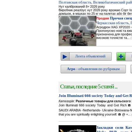
Полтавская область, Великобагачанский рай
Нут калібрований 8+ 2026 року
Виробник реалізує нут 2026 року врожаю Сорт Іор
домішок, в мішках по 25 кг на палетах або біг бе
Прочая спец
Продам
Черкасская область,
Агродрон XAG XP2020 —
Пропонуємо нові та вжи
призначена для професі
високою точністю та...
Лента объявлений
Агро
- объявления по рубрикам
Статьи, последние 5 статей ...
Join Illuminati 666 society Today and Get 
Категорія:
Различные товары для сельского 
Join Illuminati 666 society Today and Get R
SAUDI ARABIA -Netherlands- Ukraine-Botswana-Namibi
that you are spiritually enlighting yourself. ☎️ @ +...
Закладки соли Каме