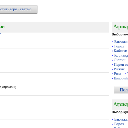
стить агро - статью
 ...
Агрока
Т
Выбор ку
Баклаж
•
Горох
•
Кабачки
•
Кориан
•
Люпин
•
Перец г
•
Рыжик
•
Роза
•
•
Цикорий
•
од Агромаш)
Пол
Агрока
Выбор ку
Баклаж
•
Горох
•