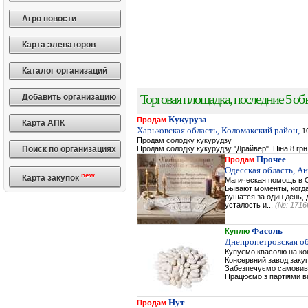
Агро новости
Карта элеваторов
Каталог организаций
Торговая площадка, последние 5 объ
Добавить организацию
Кукуруза
Продам
Карта АПК
Харьковская область, Коломакский район,
10
Продам солодку кукурудзу
Поиск по организациях
Продам солодку кукурудзу "Драйвер". Ціна 8 грн
Прочее
Продам
Одесская область, А
new
Карта закупок
Магическая помощь в О
Бывают моменты, когда 
рушатся за один день, 
усталость и...
(№: 1716
Фасоль
Куплю
Днепропетровская об
Купуємо квасолю на к
Консервний завод заку
Забезпечуємо самовивіз
Працюємо з партіями ві
Нут
Продам