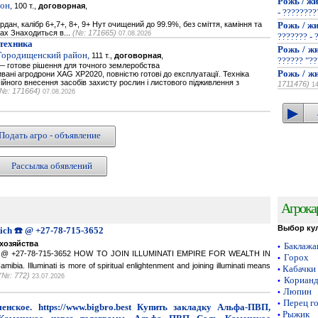
Рожь / жи
он,
100 т.,
договорная
,
- ???????
дан, калібр 6+,7+, 8+, 9+ Нут очищений до 99.9%, без сміття, каміння та
Рожь / жи
гах Знаходиться в...
(№: 171665)
07.08.2026
??????? - 
техника
Рожь / жи
 Городищенский район,
111 т.,
договорная
,
?????? "??
 готове рішення для точного землеробства
Рожь / жи
вані агродрони XAG XP2020, повністю готові до експлуатації. Техніка
йного внесення засобів захисту рослин і листового підживлення з
1711476)
1
(№: 171664)
07.08.2026
Подать агро - объявление
Рассылка обявлений
Агрока
Выбор ку
Rich ☎️ @ +27-78-715-3652
хозяйства
Баклаж
•
ich ☎️ @ +27-78-715-3652 HOW TO JOIN ILLUMINATI EMPIRE FOR WEALTH IN
Горох
•
a. Illuminati is more of spiritual enlightenment and joining illuminati means
Кабачки
•
(№: 772)
23.07.2026
Кориан
•
Люпин
•
Перец г
•
нское. https://www.bigbro.best Купить закладку Альфа-ПВП,
Рыжик
•