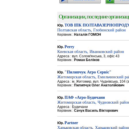
Организации, последние организации
ТОВ ІПК ПОЛТАВАЗЕРНОПРОД
Юр.
Полтавская область, Глобинский район
Керівник :
Наталія ГОМОН
Perry
Юр.
Киевская область, Иванковский район
Адреса : вул. Солом'янська, 3, офіс 43
Керівник :
Роман Беліков
"Пилипчук Агро Сервіс"
Юр.
Житомирская область, Емильчинский р
Адреса : м. Житомир, вул. Чуднівська, 104 
Керівник :
Пилипчук Олег Анатолійович
ПАФ «Агро-Будичани
Юр.
Житомирская область, Чудновский райо
Адреса : Будичани
Керівник :
Сачук Василь Вікторович
Partner
Юр.
Харьковская область, Харьковский район