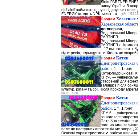
Лінія PARTNER ENERG
ринку України. В а
цієї лінії займають одну з лідируючих поз
ENERGY входять NPK, мезо- та...
(№: 1539
Хелатные 
Продам
Харьковская област
договорная
,
Водорозчинні Мiнер
PARTNER
Водорозчинні Мiнер
PARTNER / - Компле
+ 17 амінокислот + 
від стресів, підвищують стійкість до хвороб і
Катки
Продам
Днепропетровская 
район,
1 т.,
1
грн/т.,
Коток-подрібнювач К
КПУ-6 — універсальн
створений для ефек
залишків після соняш
культур, ріпаку та сої. Після проходу агрега
06.08.2026
Катки
Продам
Днепропетровская 
район,
1 т.,
1
грн/т.,
КПУ-6 — універсальн
вашого господарства
Потрібна техніка, як
пожнивними залишкам
поле до наступних агротехнічних операцій?
Основні характеристики: ✔ робоча ширина 