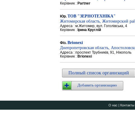
Керівник :
Partner
ТОВ "ЗЕРНОТЕХНІКА"
Юр.
Житомирская область, Житомирский ра
Адреса : м.Житомир, вул. Гоголівська, 4
Керівник :
Ірина Круглій
Brionexi
Фіз.
Днепропетровская область, Апостоловс
Адреса : проспект Трубників, 91, Нікополь
Керівник :
Brionexi
Полный список организаций
Добавить организацию
О нас
|
Контакты