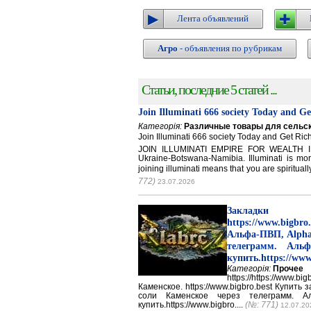
Лента объявлений
Агро
- объявления по рубрикам
Статьи, последние 5 статей ...
Join Illuminati 666 society Today and G
Категорія:
Различные товары для сельск
Join Illuminati 666 society Today and Get 
JOIN ILLUMINATI EMPIRE FOR WEALTH IN
Ukraine-Botswana-Namibia. Illuminati is mor
joining illuminati means that you are spirituall
772)
23.07.2026
Закладки 
https://www.big
Альфа-ПВП, Alpha
телеграмм. Аль
купить.https://www
Категорія:
Прочее
https://https://ww
Каменское. https://www.bigbro.best Купить
соли Каменское через телеграмм. 
купить.https://www.bigbro....
(№: 771)
12.07.20