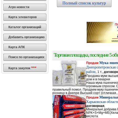
Полный список культур
Агро новости
Карта элеваторов
Каталог организаций
Добавить организацию
Карта АПК
Торговая площадка, последние 5 объ
Поиск по организациях
Мука пше
Продам
Днепропетровская 
new
Карта закупок
район,
1 т.,
договор
Продажа муки высшег
дом и в пекарни
Наша мука пшенична
огромным спросом. О
правильный помол. Продаем муку пшеничную 
розницу в Днепре Высший сорт (отличная..
Минеральн
Продам
Харьковская област
договорная
,
Мінеральні добрив
NPK+S+Mg+ME(Хела
кислота