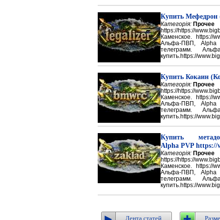
Купить Мефедрон
Категорія:
Прочее
https://https://ww
Каменское. https://w
Альфа-ПВП, Alpha
телеграмм. Аль
купить.https://www.big
Купить Кокаин (Ко
Категорія:
Прочее
https://https://ww
Каменское. https://w
Альфа-ПВП, Alpha
телеграмм. Аль
купить.https://www.big
Купить метадон
Alpha PVP https://
Категорія:
Прочее
https://https://ww
Каменское. https://w
Альфа-ПВП, Alpha
телеграмм. Аль
купить.https://www.big
Лента статей
Разме