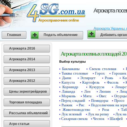
Агрокарта пос
Агросправочник online
Агрокарта Украины, 
Главная
Подать объявление
Добавить орга
Агрокарта 2016
Агрокарта посевных площадей 20
Агрокарта 2014
Выбор культуры
Баклажаны
Свекла столовая
•
•
•
Агрокарта 2013
Тыквы столовые
Горох
Горошек 
•
•
•
Дыни
Эспарцет
Рожь
Ка
•
•
•
•
Агрокарта 2012
Капуста
Картофель
Фасоль
•
•
•
•
Кориандр
Кукуруза
Лекарс
•
•
•
Лаванда
Лен
Люпин
Люц
Цены зернотрейдеров
•
•
•
•
Морковь
Мята
Овес
Огурцы
•
•
•
•
Перец сладкий
Помидоры
Просо
•
•
•
Торговая площадка
Рыжик
Рис
Подсолнечник на зер
•
•
•
Животноводство
Роза
Таб
•
•
•
Рассылка объявлений
Лук зеленый
Лук на репку
Лук на
•
•
•
Сахарная свекла
Чеснок
Шалфей
•
•
•
Агро статьи