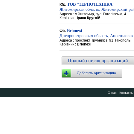
ТОВ "ЗЕРНОТЕХНІКА"
Юр.
Житомирская область, Житомирский ра
Адреса : м.Житомир, вул. Гоголівська, 4
Керівник :
Ірина Круглій
Brionexi
Фіз.
Днепропетровская область, Апостоловс
Адреса : проспект Трубників, 91, Нікополь
Керівник :
Brionexi
Полный список организаций
Добавить организацию
О нас
|
Контакты