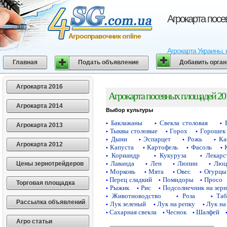
Агрокарта пос
Агросправочник online
Агрокарта Украины, 
Главная
Подать объявление
Добавить орга
Агрокарта 2016
Агрокарта посевных площадей 20
Агрокарта 2014
Выбор культуры
Баклажаны
Свекла столовая
•
•
•
Агрокарта 2013
Тыквы столовые
Горох
Горошек 
•
•
•
Дыни
Эспарцет
Рожь
Ка
•
•
•
•
Агрокарта 2012
Капуста
Картофель
Фасоль
•
•
•
•
Кориандр
Кукуруза
Лекарс
•
•
•
Лаванда
Лен
Люпин
Люц
Цены зернотрейдеров
•
•
•
•
Морковь
Мята
Овес
Огурцы
•
•
•
•
Перец сладкий
Помидоры
Просо
•
•
•
Торговая площадка
Рыжик
Рис
Подсолнечник на зер
•
•
•
Животноводство
Роза
Таб
•
•
•
Рассылка объявлений
Лук зеленый
Лук на репку
Лук на
•
•
•
Сахарная свекла
Чеснок
Шалфей
•
•
•
Агро статьи