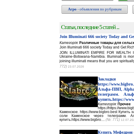
Агро
- объявления по рубрикам
Статьи, последние 5 статей ...
Join Illuminati 666 society Today and G
Категорія:
Различные товары для сельск
Join Illuminati 666 society Today and Get 
JOIN ILLUMINATI EMPIRE FOR WEALTH IN
Ukraine-Botswana-Namibia. Illuminati is mor
joining illuminati means that you are spirituall
772)
23.07.2026
Закладки 
https://www.big
Альфа-ПВП, Alpha
телеграмм. Аль
купить.https://www
Категорія:
Прочее
https://https://ww
Каменское. https://www.bigbro.best Купить
соли Каменское через телеграмм. 
купить.https://www.bigbro....
(№: 771)
12.07.20
Купить Мефедрон