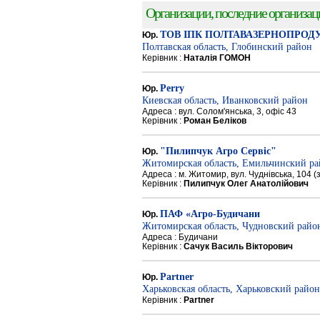
Организации, последние организации
ТОВ ІПК ПОЛТАВАЗЕРНОПРОД
Юр.
Полтавская область, Глобинский район
Керівник :
Наталія ГОМОН
Perry
Юр.
Киевская область, Иванковский район
Адреса : вул. Солом'янська, 3, офіс 43
Керівник :
Роман Беліков
"Пилипчук Агро Сервіс"
Юр.
Житомирская область, Емильчинский р
Адреса : м. Житомир, вул. Чуднівська, 104 
Керівник :
Пилипчук Олег Анатолійович
ПАФ «Агро-Будичани
Юр.
Житомирская область, Чудновский райо
Адреса : Будичани
Керівник :
Сачук Василь Вікторович
Partner
Юр.
Харьковская область, Харьковский район
Керівник :
Partner