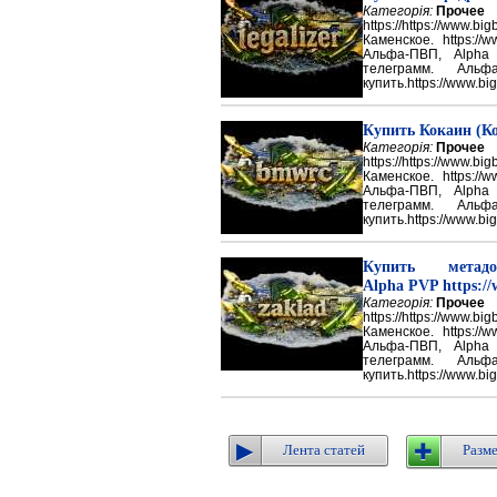
Категорія:
Прочее
https://https://ww
Каменское. https://w
Альфа-ПВП, Alpha
телеграмм. Аль
купить.https://www.big
Купить Кокаин (Ко
Категорія:
Прочее
https://https://ww
Каменское. https://w
Альфа-ПВП, Alpha
телеграмм. Аль
купить.https://www.big
Купить метадон
Alpha PVP https://
Категорія:
Прочее
https://https://ww
Каменское. https://w
Альфа-ПВП, Alpha
телеграмм. Аль
купить.https://www.big
Лента статей
Разме