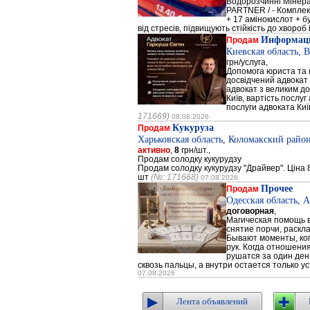
Водорозчинні Мiнер
PARTNER / - Компле
+ 17 амінокислот + 
від стресів, підвищують стійкість до хвороб і
Информаци
Продам
Киевская область, 
грн/услуга,
Допомога юриста та к
досвідчений адвокат 
адвокат з великим до
Київ, вартість послуг
послуги адвоката Киї
171669)
08.08.2026
Кукуруза
Продам
Харьковская область, Коломакский район
активно
,
8
грн/шт.,
Продам солодку кукурудзу
Продам солодку кукурудзу "Драйвер". Ціна 8
шт
(№: 171668)
07.08.2026
Прочее
Продам
Одесская область, 
договорная
,
Магическая помощь в
снятие порчи, раскл
Бывают моменты, когд
рук. Когда отношени
рушатся за один день
сквозь пальцы, а внутри остается только ус
07.08.2026
Лента объявлений