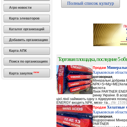
Полный список культур
Агро новости
Карта элеваторов
Каталог организаций
Добавить организацию
Карта АПК
Торговая площадка, последние 5 объ
Поиск по организациях
Минеральн
Продам
Харьковская област
new
Карта закупок
договорная
,
Мінеральні добрив
NPK+S+Mg+ME(Хела
кислота
Лінія PARTNER ENERG
ринку України. В а
цієї лінії займають одну з лідируючих поз
ENERGY входять NPK, мезо- та...
(№: 1539
Хелатные 
Продам
Харьковская област
договорная
,
Водорозчинні Мiнер
PARTNER