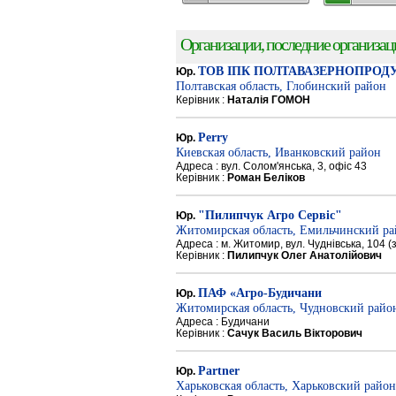
Организации, последние организации
ТОВ ІПК ПОЛТАВАЗЕРНОПРОД
Юр.
Полтавская область, Глобинский район
Керівник :
Наталія ГОМОН
Perry
Юр.
Киевская область, Иванковский район
Адреса : вул. Солом'янська, 3, офіс 43
Керівник :
Роман Беліков
"Пилипчук Агро Сервіс"
Юр.
Житомирская область, Емильчинский р
Адреса : м. Житомир, вул. Чуднівська, 104 
Керівник :
Пилипчук Олег Анатолійович
ПАФ «Агро-Будичани
Юр.
Житомирская область, Чудновский райо
Адреса : Будичани
Керівник :
Сачук Василь Вікторович
Partner
Юр.
Харьковская область, Харьковский район