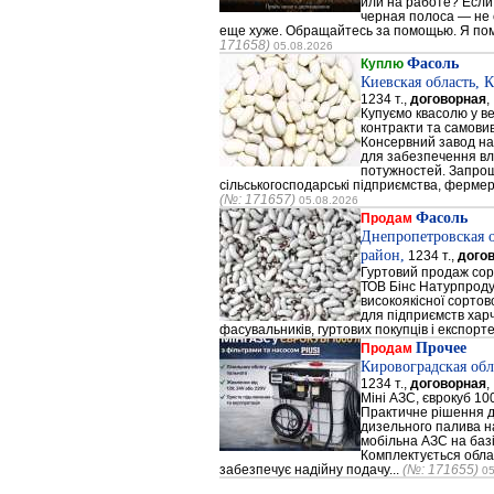
или на работе? Если
черная полоса — не 
еще хуже. Обращайтесь за помощью. Я помо
171658)
05.08.2026
Фасоль
Куплю
Киевская область, 
1234 т.,
договорная
,
Купуємо квасолю у ве
контракти та самовив
Консервний завод на 
для забезпечення в
потужностей. Запрош
сільськогосподарські підприємства, фермерс
(№: 171657)
05.08.2026
Фасоль
Продам
Днепропетровская 
район,
1234 т.,
дого
Гуртовий продаж сор
ТОВ Бінс Натурпроду
високоякісної сортов
для підприємств хар
фасувальників, гуртових покупців і експортер
Прочее
Продам
Кировоградская обл
1234 т.,
договорная
,
Міні АЗС, єврокуб 100
Практичне рішення д
дизельного палива на
мобільна АЗС на базі
Комплектується облад
забезпечує надійну подачу...
(№: 171655)
05