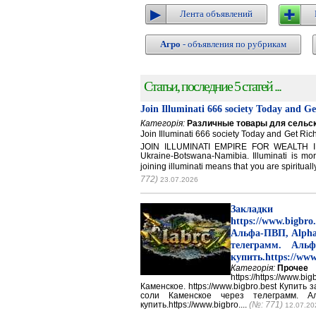
Лента объявлений
Агро
- объявления по рубрикам
Статьи, последние 5 статей ...
Join Illuminati 666 society Today and G
Категорія:
Различные товары для сельск
Join Illuminati 666 society Today and Get 
JOIN ILLUMINATI EMPIRE FOR WEALTH IN
Ukraine-Botswana-Namibia. Illuminati is mor
joining illuminati means that you are spirituall
772)
23.07.2026
Закладки 
https://www.big
Альфа-ПВП, Alpha
телеграмм. Аль
купить.https://www
Категорія:
Прочее
https://https://ww
Каменское. https://www.bigbro.best Купить
соли Каменское через телеграмм. 
купить.https://www.bigbro....
(№: 771)
12.07.20