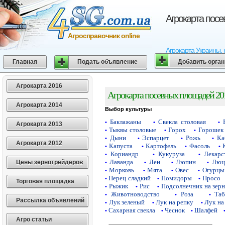
Агрокарта пос
Агросправочник online
Агрокарта Украины, 
Главная
Подать объявление
Добавить орга
Агрокарта 2016
Агрокарта посевных площадей 20
Агрокарта 2014
Выбор культуры
Баклажаны
Свекла столовая
•
•
•
Агрокарта 2013
Тыквы столовые
Горох
Горошек 
•
•
•
Дыни
Эспарцет
Рожь
Ка
•
•
•
•
Агрокарта 2012
Капуста
Картофель
Фасоль
•
•
•
•
Кориандр
Кукуруза
Лекарс
•
•
•
Лаванда
Лен
Люпин
Люц
Цены зернотрейдеров
•
•
•
•
Морковь
Мята
Овес
Огурцы
•
•
•
•
Перец сладкий
Помидоры
Просо
•
•
•
Торговая площадка
Рыжик
Рис
Подсолнечник на зер
•
•
•
Животноводство
Роза
Таб
•
•
•
Рассылка объявлений
Лук зеленый
Лук на репку
Лук на
•
•
•
Сахарная свекла
Чеснок
Шалфей
•
•
•
Агро статьи