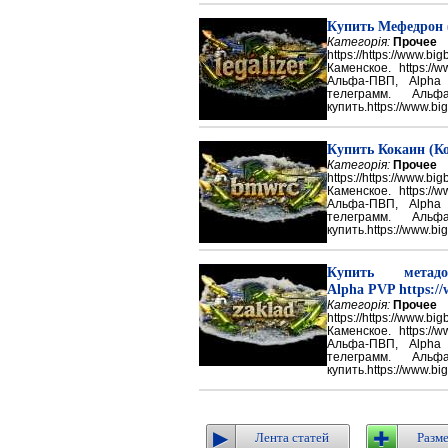
Купить Мефедрон
Категорія:
Прочее
https://https://ww
Каменское. https://w
Альфа-ПВП, Alpha
телеграмм. Аль
купить.https://www.big
Купить Кокаин (Ко
Категорія:
Прочее
https://https://ww
Каменское. https://w
Альфа-ПВП, Alpha
телеграмм. Аль
купить.https://www.big
Купить метадон
Alpha PVP https://
Категорія:
Прочее
https://https://ww
Каменское. https://w
Альфа-ПВП, Alpha
телеграмм. Аль
купить.https://www.big
Лента статей
Разме