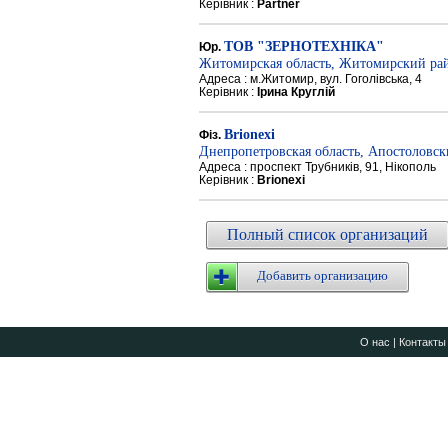
Керівник :
Partner
ТОВ "ЗЕРНОТЕХНІКА"
Юр.
Житомирская область, Житомирский ра
Адреса : м.Житомир, вул. Гоголівська, 4
Керівник :
Ірина Круглій
Brionexi
Фіз.
Днепропетровская область, Апостоловс
Адреса : проспект Трубників, 91, Нікополь
Керівник :
Brionexi
Полный список организаций
Добавить организацию
О нас
|
Контакты