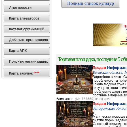
Полный список культур
Агро новости
Карта элеваторов
Каталог организаций
Добавить организацию
Карта АПК
Торговая площадка, последние 5 объ
Поиск по организациях
Информаци
Продам
Киевская область, 
new
Карта закупок
Ворожіння в Києві. С
поробленого та прив
Кожна людина хоча б 
ситуацією, коли зви
проблем не дають ре
постійне емоційне в
близькою...
(№: 171659)
05.08.2026
Информаци
Продам
Запорожская област
т.,
Магическая помощь 
снятие порчи, гадани
Сложный период в ж