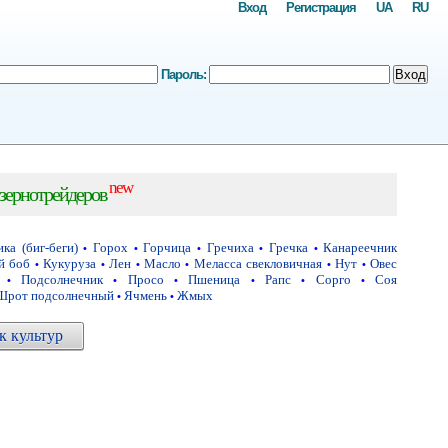
Вход
Регистрация
UA
RU
Пароль:
Вход
new
зернотрейдеров
ка (биг-беги)
Горох
Горчица
Гречиха
Гречка
Канареечник
•
•
•
•
•
й боб
Кукуруза
Лен
Масло
Меласса свекловичная
Нут
Овес
•
•
•
•
•
•
Подсолнечник
Просо
Пшеница
Рапс
Сорго
Соя
•
•
•
•
•
•
Шрот подсолнечный
Ячмень
Жмых
•
•
 культур