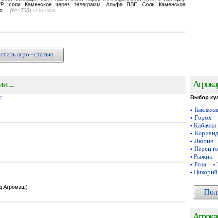
VP, соли Каменское через телеграмм. Альфа ПВП Соль Каменское
o....
(№: 768)
12.07.2026
стить агро - статью
 ...
Агрока
Т
Выбор ку
Баклаж
•
Горох
•
Кабачки
•
Кориан
•
Люпин
•
Перец г
•
Рыжик
•
Роза
•
•
Цикорий
•
од Агромаш)
Пол
Агрока