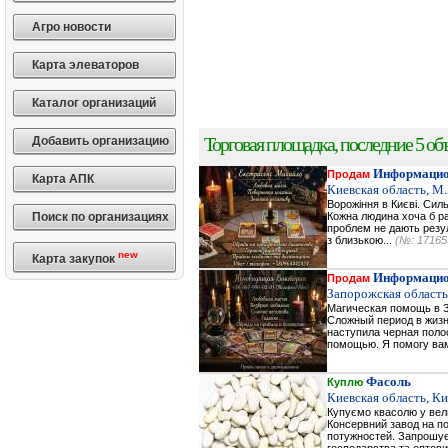
Агро новости
Карта элеваторов
Каталог организаций
Торговая площадка, последние 5 объ
Добавить организацию
Информацио
Продам
Карта АПК
Киевская область, М
Ворожіння в Києві. Сил
Поиск по организациях
Кожна людина хоча б ра
проблем не дають резул
з близькою...
(№: 17165
new
Карта закупок
Информацио
Продам
Запорожская область
Магическая помощь в З
Сложный период в жизн
наступила черная поло
помощью. Я помогу вам
Фасоль
Куплю
Киевская область, К
Купуємо квасолю у вели
Консервний завод на по
потужностей. Запрошуєм