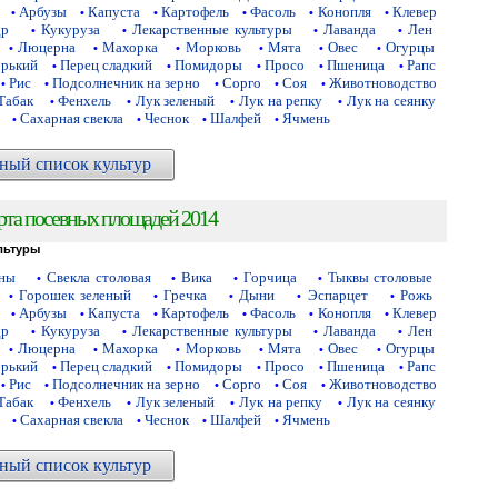
Арбузы
Капуста
Картофель
Фасоль
Конопля
Клевер
•
•
•
•
•
•
др
Кукуруза
Лекарственные культуры
Лаванда
Лен
•
•
•
•
Люцерна
Махорка
Морковь
Мята
Овес
Огурцы
•
•
•
•
•
•
орький
Перец сладкий
Помидоры
Просо
Пшеница
Рапс
•
•
•
•
•
Рис
Подсолнечник на зерно
Сорго
Соя
Животноводство
•
•
•
•
•
Табак
Фенхель
Лук зеленый
Лук на репку
Лук на сеянку
•
•
•
•
Сахарная свекла
Чеснок
Шалфей
Ячмень
•
•
•
•
ный список культур
рта посевных площадей 2014
льтуры
аны
Свекла столовая
Вика
Горчица
Тыквы столовые
•
•
•
•
Горошек зеленый
Гречка
Дыни
Эспарцет
Рожь
•
•
•
•
•
Арбузы
Капуста
Картофель
Фасоль
Конопля
Клевер
•
•
•
•
•
•
др
Кукуруза
Лекарственные культуры
Лаванда
Лен
•
•
•
•
Люцерна
Махорка
Морковь
Мята
Овес
Огурцы
•
•
•
•
•
•
орький
Перец сладкий
Помидоры
Просо
Пшеница
Рапс
•
•
•
•
•
Рис
Подсолнечник на зерно
Сорго
Соя
Животноводство
•
•
•
•
•
Табак
Фенхель
Лук зеленый
Лук на репку
Лук на сеянку
•
•
•
•
Сахарная свекла
Чеснок
Шалфей
Ячмень
•
•
•
•
ный список культур