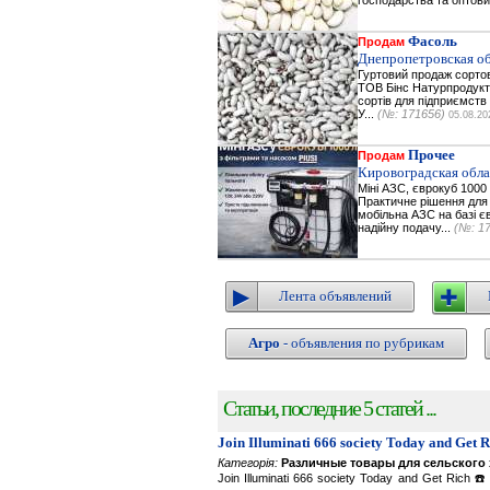
господарства та оптови
Фасоль
Продам
Днепропетровская об
Гуртовий продаж сортов
ТОВ Бінс Натурпродукт 
сортів для підприємств 
У...
(№: 171656)
05.08.20
Прочее
Продам
Кировоградская обла
Міні АЗС, єврокуб 1000 
Практичне рішення для з
мобільна АЗС на базі є
надійну подачу...
(№: 1
Лента объявлений
Агро
- объявления по рубрикам
Статьи, последние 5 статей ...
Join Illuminati 666 society Today and Get 
Категорія:
Различные товары для сельского 
Join Illuminati 666 society Today and Get R