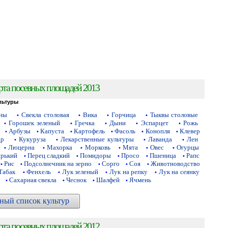
рта посевных площадей 2013
льтуры
аны
Свекла столовая
Вика
Горчица
Тыквы столовые
•
•
•
•
Горошек зеленый
Гречка
Дыни
Эспарцет
Рожь
•
•
•
•
•
Арбузы
Капуста
Картофель
Фасоль
Конопля
Клевер
•
•
•
•
•
•
др
Кукуруза
Лекарственные культуры
Лаванда
Лен
•
•
•
•
Люцерна
Махорка
Морковь
Мята
Овес
Огурцы
•
•
•
•
•
•
орький
Перец сладкий
Помидоры
Просо
Пшеница
Рапс
•
•
•
•
•
Рис
Подсолнечник на зерно
Сорго
Соя
Животноводство
•
•
•
•
•
Табак
Фенхель
Лук зеленый
Лук на репку
Лук на сеянку
•
•
•
•
Сахарная свекла
Чеснок
Шалфей
Ячмень
•
•
•
•
ный список культур
рта посевных площадей 2012