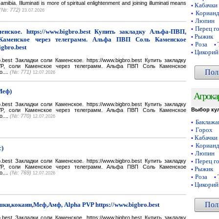
a. Illuminati is more of spiritual enlightenment and joining illuminati means
Кабачки
•
(№: 772)
23.07.2026
Кориан
•
Люпин
•
Перец г
•
нское. https://www.bigbro.best Купить закладку Альфа-ПВП,
Рыжик
•
Каменское через телеграмм. Альфа ПВП Соль Каменское
Роза
•
•
igbro.best
Цикорий
•
bro.best Закладки соли Каменское. https://www.bigbro.best Купить закладку
VP, соли Каменское через телеграмм. Альфа ПВП Соль Каменское
Пол
o....
(№: 771)
12.07.2026
Меф)
Агрока
bro.best Закладки соли Каменское. https://www.bigbro.best Купить закладку
Выбор ку
VP, соли Каменское через телеграмм. Альфа ПВП Соль Каменское
o....
(№: 770)
12.07.2026
Баклаж
•
Горох
•
Кабачки
•
Кориан
•
с)
Люпин
•
Перец г
bro.best Закладки соли Каменское. https://www.bigbro.best Купить закладку
•
VP, соли Каменское через телеграмм. Альфа ПВП Соль Каменское
Рыжик
•
o....
(№: 769)
12.07.2026
Роза
•
•
Цикорий
•
Пол
ки,кокаин,Меф,Амф, Alpha PVP https://www.bigbro.best
bro.best Закладки соли Каменское. https://www.bigbro.best Купить закладку