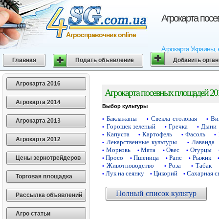
Агрокарта пос
Агросправочник online
Агрокарта Украины, 
Главная
Подать объявление
Добавить орга
Агрокарта 2016
Агрокарта посевных площадей 20
Агрокарта 2014
Выбор культуры
Баклажаны
Свекла столовая
Ви
•
•
•
Агрокарта 2013
Горошек зеленый
Гречка
Дыни
•
•
•
Капуста
Картофель
Фасоль
•
•
•
•
Агрокарта 2012
Лекарственные культуры
Лаванда
•
•
Морковь
Мята
Овес
Огурцы
•
•
•
•
Просо
Пшеница
Рапс
Рыжик
Цены зернотрейдеров
•
•
•
•
Животноводство
Роза
Табак
•
•
•
Лук на сеянку
Цикорий
Сахарная с
•
•
•
Торговая площадка
Полный список культур
Рассылка объявлений
Агро статьи