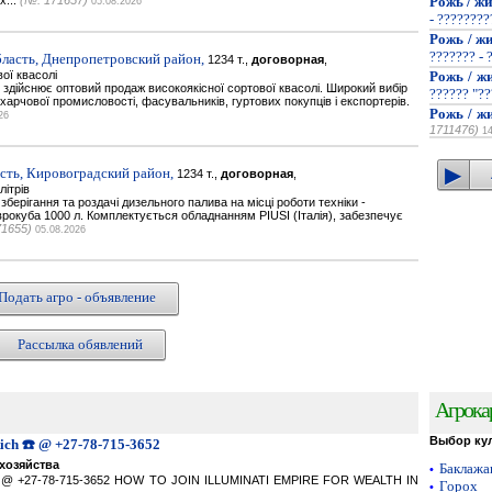
х...
(№: 171657)
Рожь / жи
05.08.2026
- ???????
Рожь / жи
??????? - 
ласть, Днепропетровский район,
1234 т.,
договорная
,
ої квасолі
Рожь / жи
здійснює оптовий продаж високоякісної сортової квасолі. Широкий вибір
?????? "??
харчової промисловості, фасувальників, гуртових покупців і експортерів.
Рожь / жи
26
1711476)
1
сть, Кировоградский район,
1234 т.,
договорная
,
літрів
берігання та роздачі дизельного палива на місці роботи техніки -
врокуба 1000 л. Комплектується обладнанням PIUSI (Італія), забезпечує
71655)
05.08.2026
Подать агро - объявление
Рассылка обявлений
Агрока
Выбор ку
Rich ☎️ @ +27-78-715-3652
хозяйства
Баклаж
•
ich ☎️ @ +27-78-715-3652 HOW TO JOIN ILLUMINATI EMPIRE FOR WEALTH IN
Горох
•