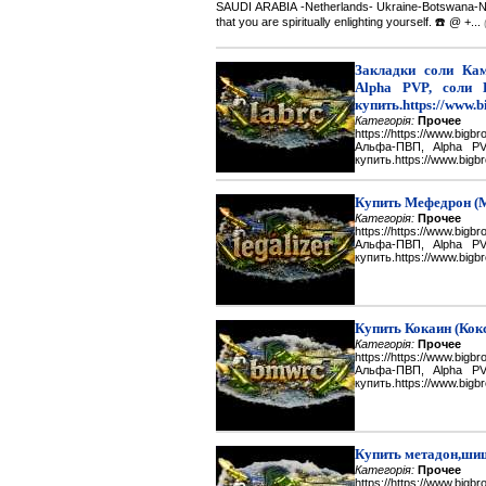
SAUDI ARABIA -Netherlands- Ukraine-Botswana-Namibi
that you are spiritually enlighting yourself. ☎️ @ +...
Закладки соли Каме
Alpha PVP, соли 
купить.https://www.b
Категорія:
Прочее
https://https://www.big
Альфа-ПВП, Alpha P
купить.https://www.bigbr
Купить Мефедрон (
Категорія:
Прочее
https://https://www.big
Альфа-ПВП, Alpha P
купить.https://www.bigbr
Купить Кокаин (Кок
Категорія:
Прочее
https://https://www.big
Альфа-ПВП, Alpha P
купить.https://www.bigbr
Купить метадон,шиш
Категорія:
Прочее
https://https://www.big