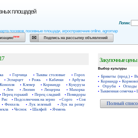
евных площадей
Логин:
карта посевов, посевные площади, агросправочник online, agromap
new
низацию
Подпись на рассылку объявлений
17
Закупочные цены 
Выбор культуры
ка
Горчица
Тыквы столовые
Горох
•
•
•
Брикеты (прод.)
Ви
•
•
Эспарцет
Рожь
Кабачки
Арбузы
•
•
•
•
Кориандр
Кормово
•
•
Конопля
Клевер
Кориандр
Кукуруза
•
•
•
Отруби
Отходы
•
•
Лен
Люпин
Люцерна
Махорка
•
•
•
•
Тыквенная семечка
•
•
Перец горький
Перец сладкий
Помидоры
•
•
•
Рис
Подсолнечник на зерно
Сорго
Соя
•
•
•
•
Полный список
Фенхель
Лук зеленый
Лук на репку
•
•
•
векла
Чеснок
Шалфей
Ячмень
•
•
•