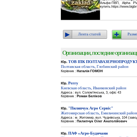
Альфа-ПВП, Alpha P
купить.https://www.bigbr
Лента статей
Разме
Организации, последние организации
ТОВ ІПК ПОЛТАВАЗЕРНОПРОДУК
Юр.
Полтавская область, Глобинский район
Керівник :
Наталія ГОМОН
Perry
Юр.
Киевская область, Иванковский район
Адреса : вул. Солом'янська, 3, офіс 43
Керівник :
Роман Беліков
"Пилипчук Агро Сервіс"
Юр.
Житомирская область, Емильчинский район
Адреса : м. Житомир, вул. Чуднівська, 104 (зав
Керівник :
Пилипчук Олег Анатолійович
ПАФ «Агро-Будичани
Юр.