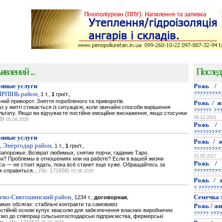
явлений ...
Послед
нные услуги
Рожь / 
.IРПIНЬ район,
?????????
1 т.,
1
грн/т.,
ьний приворот. Зняття поробленого та приворотів.
Рожь / ж
з у житті стикається із ситуацією, коли звичайні способи вирішення
?????? ??
ьтату. Якщо ви відчуваєте постійне емоційне виснаження, якщо стосунки
08.12.2021
9)
05.08.2026
Рожь / 
?????????
нные услуги
Рожь / ж
, Энергодар район,
1 т.,
1
грн/т.,
?????????
апорожье. Возврат любимых, снятие порчи, гадание Таро.
23.05.2017
и? Проблемы в отношениях или на работе? Если в вашей жизни
Рожь / 
са — не стоит ждать, пока всё станет еще хуже. Обращайтесь за
 справиться...
(№: 171658)
?????????
05.08.2026
Рожь / ж
?.????????
иево-Святошинский район,
Семечка 
1234 т.,
договорная
,
ких обсягах: стабільні контракти та самовивіз
Рожь / жи
стійній основі купує квасолю для забезпечення власних виробничих
????? ????
о до співпраці сільськогосподарські підприємства, фермерські