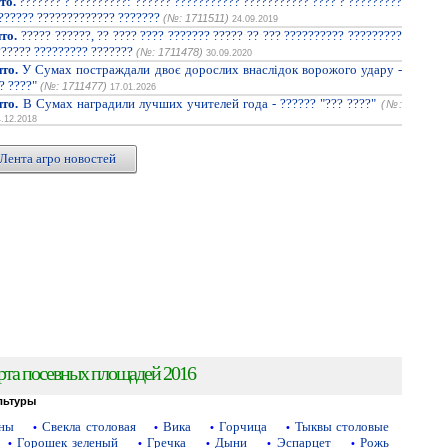
то.
??????? ? ?????????: ?????? ??????????? ??????????? ???? ? ?????????
??????? ????????????? ???????
(№: 1711511)
24.09.2019
то.
????? ??????, ?? ???? ???? ??????? ????? ?? ??? ?????????? ?????????
?????? ????????? ???????
(№: 1711478)
30.09.2020
то.
У Сумах постраждали двоє дорослих внаслідок ворожого удару -
? ????"
(№: 1711477)
17.01.2026
то.
В Сумах наградили лучших учителей года - ?????? "??? ????"
(№:
4.12.2018
Лента агро новостей
рта посевных площадей 2016
льтуры
аны
Свекла столовая
Вика
Горчица
Тыквы столовые
•
•
•
•
Горошек зеленый
Гречка
Дыни
Эспарцет
Рожь
•
•
•
•
•