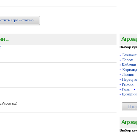
стить агро - статью
 ...
Агрока
Т
Выбор ку
Баклаж
•
Горох
•
Кабачки
•
Кориан
•
Люпин
•
Перец г
•
Рыжик
•
Роза
•
•
Цикорий
•
од Агромаш)
Пол
Агрока
Выбор ку