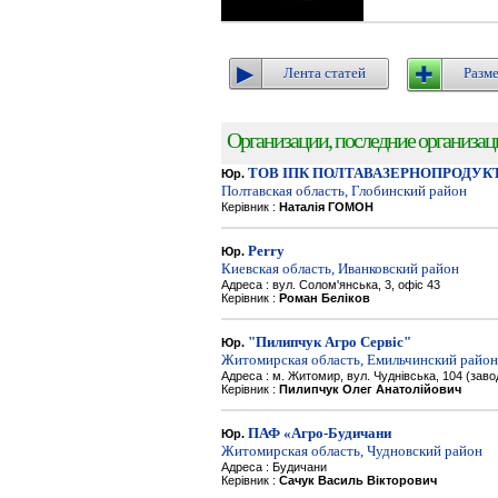
Лента статей
Разме
Организации, последние организации
ТОВ ІПК ПОЛТАВАЗЕРНОПРОДУК
Юр.
Полтавская область, Глобинский район
Керівник :
Наталія ГОМОН
Perry
Юр.
Киевская область, Иванковский район
Адреса : вул. Солом'янська, 3, офіс 43
Керівник :
Роман Беліков
"Пилипчук Агро Сервіс"
Юр.
Житомирская область, Емильчинский район
Адреса : м. Житомир, вул. Чуднівська, 104 (зав
Керівник :
Пилипчук Олег Анатолійович
ПАФ «Агро-Будичани
Юр.
Житомирская область, Чудновский район
Адреса : Будичани
Керівник :
Сачук Василь Вікторович