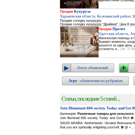
адвокатський супровід.
Кукуруза
Продам
Харьковская область, Коломакский район,
10
Продам солодку кукурудзу
Продам солодку кукурудзу "Драйвер". Ціна 8 грн
Прочее
Продам
Одесская область, А
Магическая помощь в О
Бывают моменты, когда 
рушатся за один день, 
усталость и...
(№: 1716
Лента объявлений
Агро
- объявления по рубрикам
Статьи, последние 5 статей ...
Join Illuminati 666 society Today and Get 
Категорія:
Различные товары для сельского 
Join Illuminati 666 society Today and Get R
SAUDI ARABIA -Netherlands- Ukraine-Botswana-Namibi
that you are spiritually enlighting yourself. ☎️ @ +...