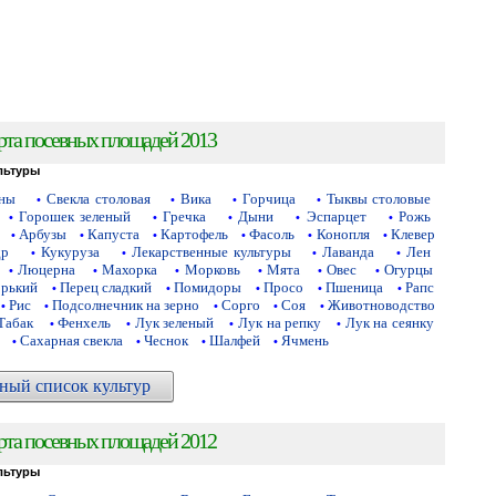
рта посевных площадей 2013
льтуры
аны
Свекла столовая
Вика
Горчица
Тыквы столовые
•
•
•
•
Горошек зеленый
Гречка
Дыни
Эспарцет
Рожь
•
•
•
•
•
Арбузы
Капуста
Картофель
Фасоль
Конопля
Клевер
•
•
•
•
•
•
др
Кукуруза
Лекарственные культуры
Лаванда
Лен
•
•
•
•
Люцерна
Махорка
Морковь
Мята
Овес
Огурцы
•
•
•
•
•
•
орький
Перец сладкий
Помидоры
Просо
Пшеница
Рапс
•
•
•
•
•
Рис
Подсолнечник на зерно
Сорго
Соя
Животноводство
•
•
•
•
•
Табак
Фенхель
Лук зеленый
Лук на репку
Лук на сеянку
•
•
•
•
Сахарная свекла
Чеснок
Шалфей
Ячмень
•
•
•
•
ный список культур
рта посевных площадей 2012
льтуры