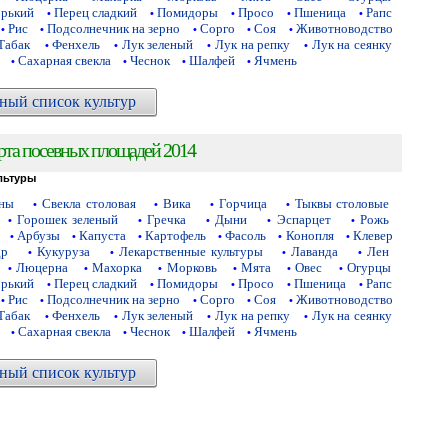
орький
Перец сладкий
Помидоры
Просо
Пшеница
Рапс
•
•
•
•
•
Рис
Подсолнечник на зерно
Сорго
Соя
Животноводство
•
•
•
•
•
Табак
Фенхель
Лук зеленый
Лук на репку
Лук на сеянку
•
•
•
•
Сахарная свекла
Чеснок
Шалфей
Ячмень
•
•
•
•
ный список культур
рта посевных площадей 2014
льтуры
аны
Свекла столовая
Вика
Горчица
Тыквы столовые
•
•
•
•
Горошек зеленый
Гречка
Дыни
Эспарцет
Рожь
•
•
•
•
•
Арбузы
Капуста
Картофель
Фасоль
Конопля
Клевер
•
•
•
•
•
•
др
Кукуруза
Лекарственные культуры
Лаванда
Лен
•
•
•
•
Люцерна
Махорка
Морковь
Мята
Овес
Огурцы
•
•
•
•
•
•
орький
Перец сладкий
Помидоры
Просо
Пшеница
Рапс
•
•
•
•
•
Рис
Подсолнечник на зерно
Сорго
Соя
Животноводство
•
•
•
•
•
Табак
Фенхель
Лук зеленый
Лук на репку
Лук на сеянку
•
•
•
•
Сахарная свекла
Чеснок
Шалфей
Ячмень
•
•
•
•
ный список культур