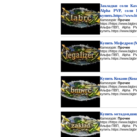
Закладки соли Каме
Alpha PVP, соли 
купить.https://www.b
Категорія:
Прочее
https://https://www.big
Альфа-ПВП, Alpha P
купить.https://www.bigbr
Купить Мефедрон (
Категорія:
Прочее
https://https://www.big
Альфа-ПВП, Alpha P
купить.https://www.bigbr
Купить Кокаин (Кок
Категорія:
Прочее
https://https://www.big
Альфа-ПВП, Alpha P
купить.https://www.bigbr
Купить метадон,шиш
Категорія:
Прочее
https://https://www.big
Альфа-ПВП, Alpha P
купить.https://www.bigbr