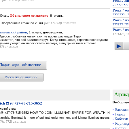
..
(№: 171669)
Рожь / жи
08.08.2026
- ???????
Рожь / жи
??????? - 
0 шт.,
Объявление не активно
,
8
грн/шт.,
Рожь / жи
. Фасування в сітках по 25 шт
(№: 171668)
07.08.2026
?????? "??
Рожь / жи
наньевский район,
1 услуга,
договорная
,
1711476)
1
дессе: любовная магия, снятие порчи, расклады Таро.
кажется, что всё валится из рук. Когда отношения, строившиеся годами,
деньги уходят как песок сквозь пальцы, а внутри остается только
67)
07.08.2026
Подать агро - объявление
Рассылка обявлений
Агрока
Выбор ку
Rich ☎️ @ +27-78-715-3652
хозяйства
Баклаж
•
ich ☎️ @ +27-78-715-3652 HOW TO JOIN ILLUMINATI EMPIRE FOR WEALTH IN
Горох
•
a. Illuminati is more of spiritual enlightenment and joining illuminati means
Кабачки
•
(№: 772)
23.07.2026
Кориан
•
Люпин
•