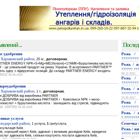
явлений ...
Послед
е удобрения
Рожь / 
 Харьковский район,
?????????
25 кг.,
договорная
,
PARTNER ENERGY NPK+S+Mg+ME(Хелати)+17AMK+Бурштинова кислота
Рожь / ж
- це унікальний продукт на ринку України. В асортименті PARTNER™
?????? ??
мають одну з лідируючих позицій. До складу PARTNER ENERGY входять
08.12.2021
3912)
09.08.2026
Рожь / 
?????????
икроудобрения
Рожь / ж
 Харьковский район,
1 т.,
договорная
,
?????????
ьнi ДОБРИВА від виробника PARTNER
23.05.2017
нi ДОБРИВА від виробника PARTNER / - Комплекси NPK + мезо-
Рожь / 
нокислот + бурштинова кислота - захищають від стресів, підвищують
№: 169745)
?????????
09.08.2026
Рожь / ж
?.????????
нные услуги
олодарский район,
Семечка 
1 услуга,
1
грн/услуга,
сультація Київ.
Рожь / жи
їв, хороший юрист Київ, адвокат з великим досвідом Київ, юридичні
????? ????
послуг адвоката Київ, скільки коштують послуги адвоката Київ,