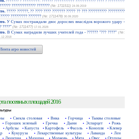
то.
??????? ? ?????????: ?????? ??????????? ??????????? ???? ? ?????????
??????? ????????????? ???????
(№: 1711511)
24.09.2019
то.
????? ??????, ?? ???? ???? ??????? ????? ?? ??? ?????????? ?????????
?????? ????????? ???????
(№: 1711478)
30.09.2020
то.
У Сумах постраждали двоє дорослих внаслідок ворожого удару -
? ????"
(№: 1711477)
17.01.2026
то.
В Сумах наградили лучших учителей года - ?????? "??? ????"
(№:
4.12.2018
Лента агро новостей
рта посевных площадей 2016
льтуры
аны
Свекла столовая
Вика
Горчица
Тыквы столовые
•
•
•
•
Горошек зеленый
Гречка
Дыни
Эспарцет
Рожь
•
•
•
•
•
Арбузы
Капуста
Картофель
Фасоль
Конопля
Клевер
•
•
•
•
•
•
др
Кукуруза
Лекарственные культуры
Лаванда
Лен
•
•
•
•
Люцерна
Махорка
Морковь
Мята
Овес
Огурцы
•
•
•
•
•
•