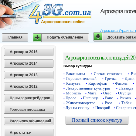
Агрокарта пос
Агросправочник online
Агрокарта Украины, 
Главная
Подать объявление
Добавить орга
Агрокарта 2016
Агрокарта посевных площадей 20
Агрокарта 2014
Выбор культуры
Баклажаны
Свекла столовая
Ви
•
•
•
Агрокарта 2013
Горошек зеленый
Гречка
Дыни
•
•
•
Капуста
Картофель
Фасоль
•
•
•
•
Агрокарта 2012
Лекарственные культуры
Лаванда
•
•
Морковь
Мята
Овес
Огурцы
•
•
•
•
Просо
Пшеница
Рапс
Рыжик
Цены зернотрейдеров
•
•
•
•
Животноводство
Роза
Табак
•
•
•
Лук на сеянку
Цикорий
Сахарная с
•
•
•
Торговая площадка
Полный список культур
Рассылка объявлений
Агро статьи