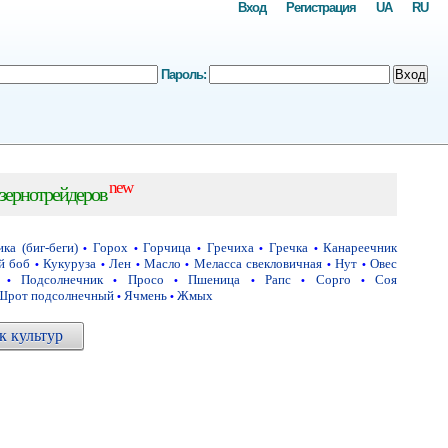
Вход
Регистрация
UA
RU
Пароль:
Вход
new
зернотрейдеров
ка (биг-беги)
Горох
Горчица
Гречиха
Гречка
Канареечник
•
•
•
•
•
й боб
Кукуруза
Лен
Масло
Меласса свекловичная
Нут
Овес
•
•
•
•
•
•
Подсолнечник
Просо
Пшеница
Рапс
Сорго
Соя
•
•
•
•
•
•
Шрот подсолнечный
Ячмень
Жмых
•
•
 культур