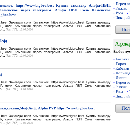
Перец г
•
нское. https://www.bigbro.best Купить закладку Альфа-ПВП,
Рыжик
•
Каменское через телеграмм. Альфа ПВП Соль Каменское
Роза
•
•
igbro.best
Цикорий
•
bro.best Закладки соли Каменское. https://www.bigbro.best Купить закладку
VP, соли Каменское через телеграмм. Альфа ПВП Соль Каменское
Пол
o....
(№: 771)
12.07.2026
Меф)
Агрока
bro.best Закладки соли Каменское. https://www.bigbro.best Купить закладку
Выбор ку
VP, соли Каменское через телеграмм. Альфа ПВП Соль Каменское
o....
(№: 770)
12.07.2026
Баклаж
•
Горох
•
Кабачки
•
Кориан
•
с)
Люпин
•
Перец г
bro.best Закладки соли Каменское. https://www.bigbro.best Купить закладку
•
VP, соли Каменское через телеграмм. Альфа ПВП Соль Каменское
Рыжик
•
o....
(№: 769)
12.07.2026
Роза
•
•
Цикорий
•
Пол
ки,кокаин,Меф,Амф, Alpha PVP https://www.bigbro.best
bro.best Закладки соли Каменское. https://www.bigbro.best Купить закладку
VP, соли Каменское через телеграмм. Альфа ПВП Соль Каменское
o....
(№: 768)
12.07.2026