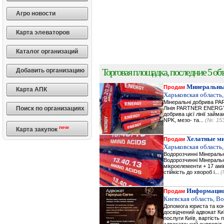
Агро новости
Карта элеваторов
Каталог организаций
Торговая площадка, последние 5 объ
Добавить организацию
Минеральны
Продам
Карта АПК
Харьковская область,
Мінеральні добрива 
Поиск по организациях
Лінія PARTNER ENERGY 
добрива цієї лінії зай
NPK, мезо- та...
(№: 15
new
Карта закупок
Хелатные м
Продам
Харьковская область,
Водорозчинні Мiнерал
Водорозчинні Мiнераль
мікроелементи + 17 амі
стійкість до хвороб і...
(
Информацио
Продам
Киевская область, В
Допомога юриста та кон
досвідчений адвокат Ки
послуги Київ, вартість 