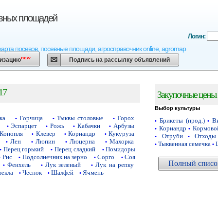
евных площадей
Логин:
карта посевов, посевные площади, агросправочник online, agromap
new
низацию
Подпись на рассылку объявлений
17
Закупочные цены 
Выбор культуры
ка
Горчица
Тыквы столовые
Горох
•
•
•
Брикеты (прод.)
Ви
•
•
Эспарцет
Рожь
Кабачки
Арбузы
•
•
•
•
Кориандр
Кормово
•
•
Конопля
Клевер
Кориандр
Кукуруза
•
•
•
Отруби
Отходы
•
•
Лен
Люпин
Люцерна
Махорка
•
•
•
•
Тыквенная семечка
•
•
Перец горький
Перец сладкий
Помидоры
•
•
•
Рис
Подсолнечник на зерно
Сорго
Соя
•
•
•
•
Полный список
Фенхель
Лук зеленый
Лук на репку
•
•
•
векла
Чеснок
Шалфей
Ячмень
•
•
•