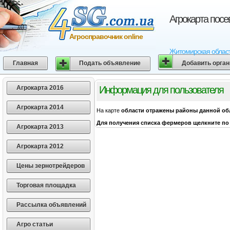
Агрокарта пос
Агросправочник online
Житомирская область
Главная
Подать объявление
Добавить орга
Агрокарта 2016
Информация для пользователя
Агрокарта 2014
На карте
области
отражены районы данной об
Для получения списка фермеров щелкните по 
Агрокарта 2013
Агрокарта 2012
Цены зернотрейдеров
Торговая площадка
Рассылка объявлений
Агро статьи