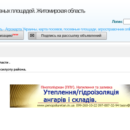
евных площадей. Житомирская область
Логин:
 - Агрокарта Украины, карта посевов, посевные площади, агросправочник onl
new
низацию
Подпись на рассылку объявлений
ласти
.
силуэту района.