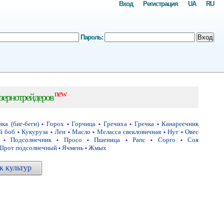
Вход
Регистрация
UA
RU
Пароль:
Вход
new
зернотрейдеров
ка (биг-беги)
Горох
Горчица
Гречиха
Гречка
Канареечник
•
•
•
•
•
й боб
Кукуруза
Лен
Масло
Меласса свекловичная
Нут
Овес
•
•
•
•
•
•
Подсолнечник
Просо
Пшеница
Рапс
Сорго
Соя
•
•
•
•
•
•
Шрот подсолнечный
Ячмень
Жмых
•
•
 культур