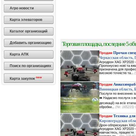
Агро новости
Карта элеваторов
Каталог организаций
Торговая площадка, последние 5 объ
Добавить организацию
Прочая спец
Продам
Карта АПК
Черкасская область,
Агродрон XAG XP2020 —
Поиск по организациях
Пропонуємо нові та вжи
призначена для професі
високою точністю та...
new
Карта закупок
Авиахимраб
Продам
Винницкая область, 
Послуги по внесенню за
➡️ Надаємо послуги з вн
десикації) на всіх етап
обробки...
(№: 165215)
Техника для
Продам
Кировоградская обла
Дрон-обприскувач XAG X
Агродрон XAG XP2020 — 
навчаєтесь, працюєте. В