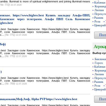
a. Illuminati is more of spiritual enlightenment and joining illuminati means
Кабачки
•
(№: 772)
23.07.2026
Кориан
•
Люпин
•
Перец г
•
нское. https://www.bigbro.best Купить закладку Альфа-ПВП,
Рыжик
•
Каменское через телеграмм. Альфа ПВП Соль Каменское
Роза
•
•
igbro.best
Цикорий
•
bro.best Закладки соли Каменское. https://www.bigbro.best Купить закладку
VP, соли Каменское через телеграмм. Альфа ПВП Соль Каменское
Пол
o....
(№: 771)
12.07.2026
Меф)
Агрока
bro.best Закладки соли Каменское. https://www.bigbro.best Купить закладку
Выбор ку
VP, соли Каменское через телеграмм. Альфа ПВП Соль Каменское
o....
(№: 770)
12.07.2026
Баклаж
•
Горох
•
Кабачки
•
Кориан
•
с)
Люпин
•
Перец г
bro.best Закладки соли Каменское. https://www.bigbro.best Купить закладку
•
VP, соли Каменское через телеграмм. Альфа ПВП Соль Каменское
Рыжик
•
o....
(№: 769)
12.07.2026
Роза
•
•
Цикорий
•
Пол
ки,кокаин,Меф,Амф, Alpha PVP https://www.bigbro.best
bro.best Закладки соли Каменское. https://www.bigbro.best Купить закладку