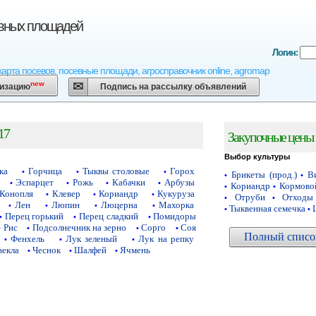
евных площадей
Логин:
карта посевов, посевные площади, агросправочник online, agromap
new
низацию
Подпись на рассылку объявлений
17
Закупочные цены 
Выбор культуры
ка
Горчица
Тыквы столовые
Горох
•
•
•
Брикеты (прод.)
Ви
•
•
Эспарцет
Рожь
Кабачки
Арбузы
•
•
•
•
Кориандр
Кормово
•
•
Конопля
Клевер
Кориандр
Кукуруза
•
•
•
Отруби
Отходы
•
•
Лен
Люпин
Люцерна
Махорка
•
•
•
•
Тыквенная семечка
•
•
Перец горький
Перец сладкий
Помидоры
•
•
•
Рис
Подсолнечник на зерно
Сорго
Соя
•
•
•
•
Полный список
Фенхель
Лук зеленый
Лук на репку
•
•
•
векла
Чеснок
Шалфей
Ячмень
•
•
•