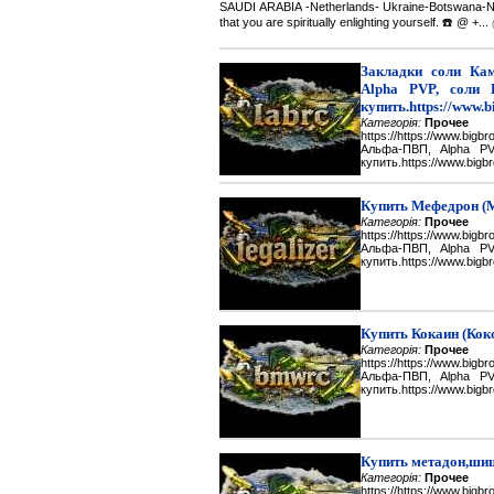
SAUDI ARABIA -Netherlands- Ukraine-Botswana-Namibi
that you are spiritually enlighting yourself. ☎️ @ +...
Закладки соли Каме
Alpha PVP, соли 
купить.https://www.b
Категорія:
Прочее
https://https://www.big
Альфа-ПВП, Alpha P
купить.https://www.bigbr
Купить Мефедрон (
Категорія:
Прочее
https://https://www.big
Альфа-ПВП, Alpha P
купить.https://www.bigbr
Купить Кокаин (Кок
Категорія:
Прочее
https://https://www.big
Альфа-ПВП, Alpha P
купить.https://www.bigbr
Купить метадон,шиш
Категорія:
Прочее
https://https://www.big