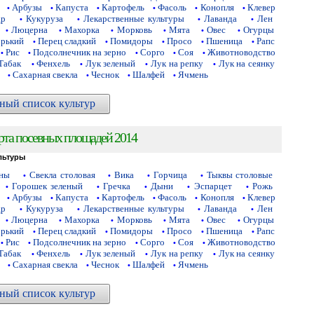
Арбузы
Капуста
Картофель
Фасоль
Конопля
Клевер
•
•
•
•
•
•
др
Кукуруза
Лекарственные культуры
Лаванда
Лен
•
•
•
•
Люцерна
Махорка
Морковь
Мята
Овес
Огурцы
•
•
•
•
•
•
орький
Перец сладкий
Помидоры
Просо
Пшеница
Рапс
•
•
•
•
•
Рис
Подсолнечник на зерно
Сорго
Соя
Животноводство
•
•
•
•
•
Табак
Фенхель
Лук зеленый
Лук на репку
Лук на сеянку
•
•
•
•
Сахарная свекла
Чеснок
Шалфей
Ячмень
•
•
•
•
ный список культур
рта посевных площадей 2014
льтуры
аны
Свекла столовая
Вика
Горчица
Тыквы столовые
•
•
•
•
Горошек зеленый
Гречка
Дыни
Эспарцет
Рожь
•
•
•
•
•
Арбузы
Капуста
Картофель
Фасоль
Конопля
Клевер
•
•
•
•
•
•
др
Кукуруза
Лекарственные культуры
Лаванда
Лен
•
•
•
•
Люцерна
Махорка
Морковь
Мята
Овес
Огурцы
•
•
•
•
•
•
орький
Перец сладкий
Помидоры
Просо
Пшеница
Рапс
•
•
•
•
•
Рис
Подсолнечник на зерно
Сорго
Соя
Животноводство
•
•
•
•
•
Табак
Фенхель
Лук зеленый
Лук на репку
Лук на сеянку
•
•
•
•
Сахарная свекла
Чеснок
Шалфей
Ячмень
•
•
•
•
ный список культур