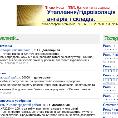
явлений ...
Послед
техника
Рожь / 
 Городищенский район,
?????????
111 т.,
договорная
,
 готове рішення для точного землеробства
Рожь / ж
вані агродрони XAG XP2020, повністю готові до експлуатації. Техніка
?????? ??
йного внесення засобів захисту рослин і листового підживлення з
08.12.2021
(№: 171664)
07.08.2026
Рожь / 
?????????
оты
Рожь / ж
Барский район,
10000 т.,
договорная
,
?????????
собів захисту рослин за допомогою безпілотних агродронів
23.05.2017
есення засобів захисту рослин (гербіцидів, фунгіцидів, інсектицидів та
Рожь / 
ах вегетації за допомогою безпілотних агродронів. ✅ Висока точність
?????????
07.08.2026
Рожь / ж
?.????????
 внесения удобрения
сть, Кировоградский район,
Семечка 
1111 т.,
договорная
,
P2020 — 100 га за зміну, навчання та сервіс у комплекті
Рожь / жи
це не просто техніка, це готове рішення для господарства: купуєте,
????? ????
се включено. Продуктивність до 12 га/год і бак на 20 літрів дозволяють