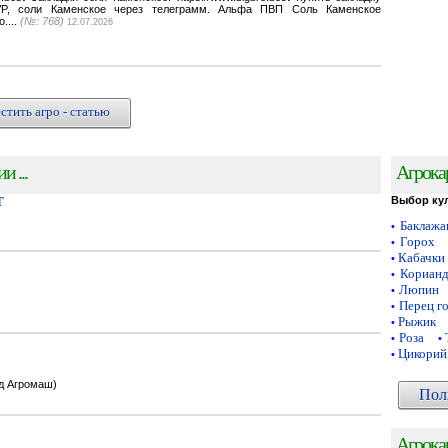
VP, соли Каменское через телеграмм. Альфа ПВП Соль Каменское
o....
(№: 768)
12.07.2026
стить агро - статью
 ...
Агрока
Т
Выбор ку
Баклаж
•
Горох
•
Кабачки
•
Кориан
•
Люпин
•
Перец г
•
Рыжик
•
Роза
•
•
Цикорий
•
од Агромаш)
Пол
Агрока