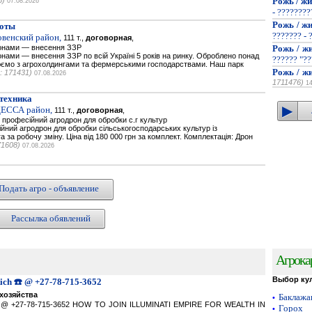
6)
Рожь / жи
07.08.2026
- ???????
Рожь / жи
оты
??????? - 
овенский район,
111 т.,
договорная
,
онами — внесення ЗЗР
Рожь / жи
ами — внесення ЗЗР по всій Україні 5 років на ринку. Оброблено понад
?????? "??
цюємо з агрохолдингами та фермерськими господарствами. Наш парк
Рожь / жи
: 171431)
07.08.2026
1711476)
1
техника
ДЕССА район,
111 т.,
договорная
,
професійний агродрон для обробки с.г культур
ний агродрон для обробки сільськогосподарських культур із
а за робочу зміну. Ціна від 180 000 грн за комплект. Комплектація: Дрон
71608)
07.08.2026
Подать агро - объявление
Рассылка обявлений
Агрока
Выбор ку
Rich ☎️ @ +27-78-715-3652
хозяйства
Баклаж
•
ich ☎️ @ +27-78-715-3652 HOW TO JOIN ILLUMINATI EMPIRE FOR WEALTH IN
Горох
•