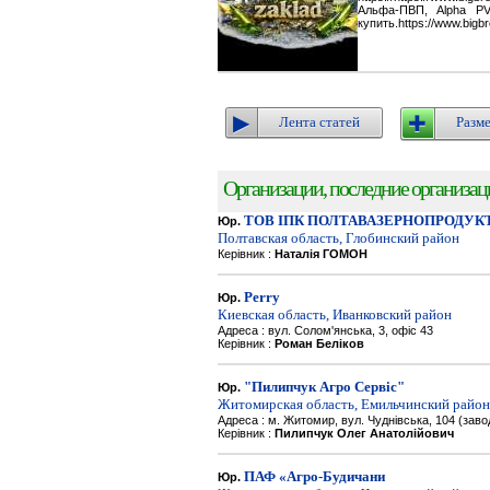
Альфа-ПВП, Alpha P
купить.https://www.bigbr
Лента статей
Разме
Организации, последние организации
ТОВ ІПК ПОЛТАВАЗЕРНОПРОДУК
Юр.
Полтавская область, Глобинский район
Керівник :
Наталія ГОМОН
Perry
Юр.
Киевская область, Иванковский район
Адреса : вул. Солом'янська, 3, офіс 43
Керівник :
Роман Беліков
"Пилипчук Агро Сервіс"
Юр.
Житомирская область, Емильчинский район
Адреса : м. Житомир, вул. Чуднівська, 104 (зав
Керівник :
Пилипчук Олег Анатолійович
ПАФ «Агро-Будичани
Юр.