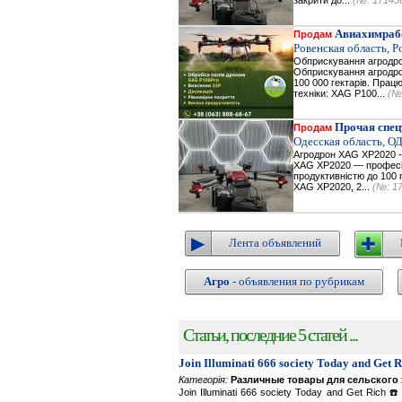
закрити до...
(№: 17145
Авиахимраб
Продам
Ровенская область, Р
Обприскування агродр
Обприскування агродрон
100 000 гектарів. Пра
техніки: XAG P100...
(№
Прочая спец
Продам
Одесская область, О
Агродрон XAG XP2020 - 
XAG XP2020 — професій
продуктивністю до 100 г
XAG XP2020, 2...
(№: 1
Лента объявлений
Агро
- объявления по рубрикам
Статьи, последние 5 статей ...
Join Illuminati 666 society Today and Get 
Категорія:
Различные товары для сельского 
Join Illuminati 666 society Today and Get R