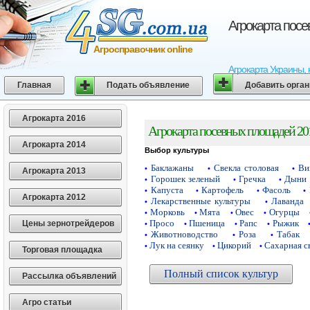
Агрокарта пос
Агросправочник online
Агрокарта Украины, 
Главная
Подать объявление
Добавить орга
Агрокарта 2016
Агрокарта посевных площадей 20
Агрокарта 2014
Выбор культуры
Баклажаны
Свекла столовая
Ви
•
•
•
Агрокарта 2013
Горошек зеленый
Гречка
Дыни
•
•
•
Капуста
Картофель
Фасоль
•
•
•
•
Агрокарта 2012
Лекарственные культуры
Лаванда
•
•
Морковь
Мята
Овес
Огурцы
•
•
•
•
Просо
Пшеница
Рапс
Рыжик
Цены зернотрейдеров
•
•
•
•
Животноводство
Роза
Табак
•
•
•
Лук на сеянку
Цикорий
Сахарная с
•
•
•
Торговая площадка
Полный список культур
Рассылка объявлений
Агро статьи