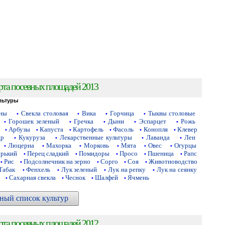
рта посевных площадей 2013
льтуры
аны
Свекла столовая
Вика
Горчица
Тыквы столовые
•
•
•
•
Горошек зеленый
Гречка
Дыни
Эспарцет
Рожь
•
•
•
•
•
Арбузы
Капуста
Картофель
Фасоль
Конопля
Клевер
•
•
•
•
•
•
др
Кукуруза
Лекарственные культуры
Лаванда
Лен
•
•
•
•
Люцерна
Махорка
Морковь
Мята
Овес
Огурцы
•
•
•
•
•
•
орький
Перец сладкий
Помидоры
Просо
Пшеница
Рапс
•
•
•
•
•
Рис
Подсолнечник на зерно
Сорго
Соя
Животноводство
•
•
•
•
•
Табак
Фенхель
Лук зеленый
Лук на репку
Лук на сеянку
•
•
•
•
Сахарная свекла
Чеснок
Шалфей
Ячмень
•
•
•
•
ный список культур
рта посевных площадей 2012