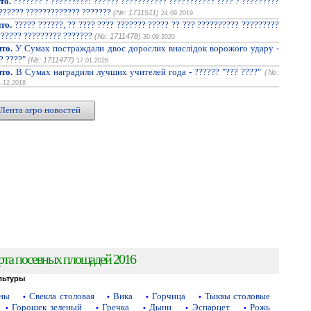
то.
??????? ? ?????????: ?????? ??????????? ??????????? ???? ? ?????????
??????? ????????????? ???????
(№: 1711511)
24.09.2019
то.
????? ??????, ?? ???? ???? ??????? ????? ?? ??? ?????????? ?????????
?????? ????????? ???????
(№: 1711478)
30.09.2020
то.
У Сумах постраждали двоє дорослих внаслідок ворожого удару -
? ????"
(№: 1711477)
17.01.2026
то.
В Сумах наградили лучших учителей года - ?????? "??? ????"
(№:
4.12.2018
Лента агро новостей
рта посевных площадей 2016
льтуры
аны
Свекла столовая
Вика
Горчица
Тыквы столовые
•
•
•
•
Горошек зеленый
Гречка
Дыни
Эспарцет
Рожь
•
•
•
•
•