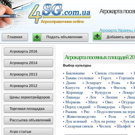
Агрокарта пос
Агросправочник online
Агрокарта Украины, 
Главная
Подать объявление
Добавить орга
Агрокарта 2016
Агрокарта посевных площадей 20
Агрокарта 2014
Выбор культуры
Баклажаны
Свекла столовая
•
•
•
Агрокарта 2013
Тыквы столовые
Горох
Горошек 
•
•
•
Дыни
Эспарцет
Рожь
Ка
•
•
•
•
Агрокарта 2012
Капуста
Картофель
Фасоль
•
•
•
•
Кориандр
Кукуруза
Лекарс
•
•
•
Лаванда
Лен
Люпин
Люц
Цены зернотрейдеров
•
•
•
•
Морковь
Мята
Овес
Огурцы
•
•
•
•
Перец сладкий
Помидоры
Просо
•
•
•
Торговая площадка
Рыжик
Рис
Подсолнечник на зер
•
•
•
Животноводство
Роза
Таб
•
•
•
Рассылка объявлений
Лук зеленый
Лук на репку
Лук на
•
•
•
Сахарная свекла
Чеснок
Шалфей
•
•
•
Агро статьи