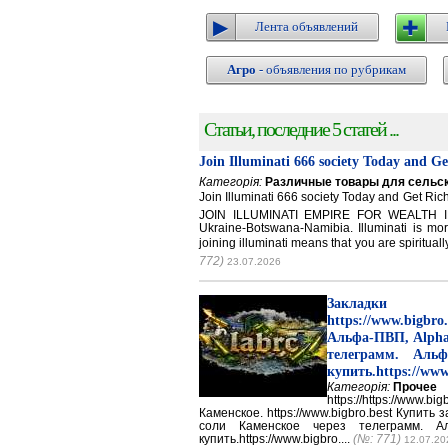
Лента объявлений
Агро
- объявления по рубрикам
Статьи, последние 5 статей ...
Join Illuminati 666 society Today and G
Категорія:
Различные товары для сельск
Join Illuminati 666 society Today and Get 
JOIN ILLUMINATI EMPIRE FOR WEALTH IN
Ukraine-Botswana-Namibia. Illuminati is mor
joining illuminati means that you are spirituall
772)
23.07.2026
Закладки 
https://www.big
Альфа-ПВП, Alpha
телеграмм. Аль
купить.https://www
Категорія:
Прочее
https://https://ww
Каменское. https://www.bigbro.best Купить
соли Каменское через телеграмм. 
купить.https://www.bigbro....
(№: 771)
12.07.20