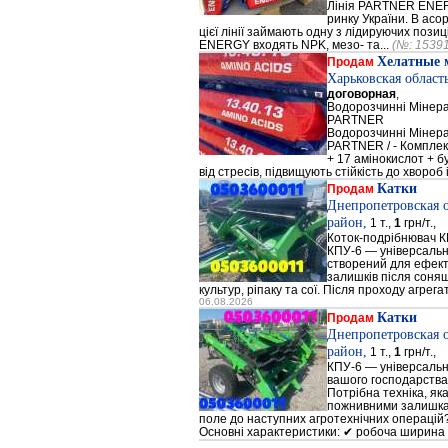
Лінія PARTNER ENERG
ринку України. В а
цієї лінії займають одну з лідируючих поз
ENERGY входять NPK, мезо- та...
(№: 1539
Хелатные 
Продам
Харьковская област
договорная
,
Водорозчинні Мiнер
PARTNER
Водорозчинні Мiнер
PARTNER / - Компле
+ 17 амінокислот + 
від стресів, підвищують стійкість до хвороб і
Катки
Продам
Днепропетровская 
район,
1 т.,
1
грн/т.,
Коток-подрібнювач К
КПУ-6 — універсальн
створений для ефек
залишків після соняш
культур, ріпаку та сої. Після проходу агрега
06.08.2026
Катки
Продам
Днепропетровская 
район,
1 т.,
1
грн/т.,
КПУ-6 — універсальн
вашого господарства
Потрібна техніка, як
пожнивними залишкам
поле до наступних агротехнічних операцій?
Основні характеристики: ✔ робоча ширина 