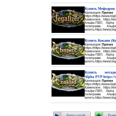
Купить Мефедрон
Категорія:
Прочее
https://https://ww
Каменское. https://w
Альфа-ПВП, Alpha
телеграмм. Аль
купить.https://www.big
Купить Кокаин (Ко
Категорія:
Прочее
https://https://ww
Каменское. https://w
Альфа-ПВП, Alpha
телеграмм. Аль
купить.https://www.big
Купить метадон
Alpha PVP https://
Категорія:
Прочее
https://https://ww
Каменское. https://w
Альфа-ПВП, Alpha
телеграмм. Аль
купить.https://www.big
Лента статей
Разме