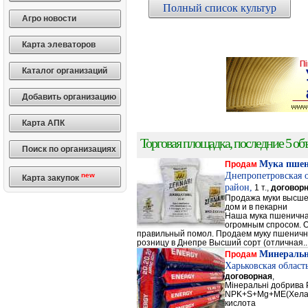
Полный список культур
Агро новости
Карта элеваторов
Каталог организаций
Добавить организацию
Карта АПК
Торговая площадка, последние 5 объ
Поиск по организациях
Мука пше
Продам
Днепропетровская 
new
Карта закупок
район,
1 т.,
договор
Продажа муки высшег
дом и в пекарни
Наша мука пшенична
огромным спросом. О
правильный помол. Продаем муку пшеничную 
розницу в Днепре Высший сорт (отличная..
Минеральн
Продам
Харьковская област
договорная
,
Мінеральні добрив
NPK+S+Mg+ME(Хела
кислота