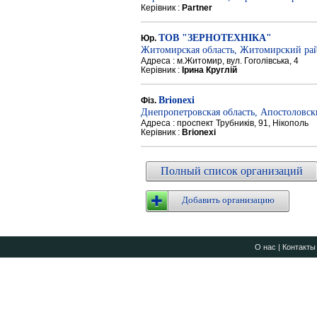
Керівник :
Partner
ТОВ "ЗЕРНОТЕХНІКА"
Юр.
Житомирская область, Житомирский ра
Адреса : м.Житомир, вул. Гоголівська, 4
Керівник :
Ірина Круглій
Brionexi
Фіз.
Днепропетровская область, Апостоловс
Адреса : проспект Трубників, 91, Нікополь
Керівник :
Brionexi
Полный список организаций
Добавить организацию
О нас
|
Контакты