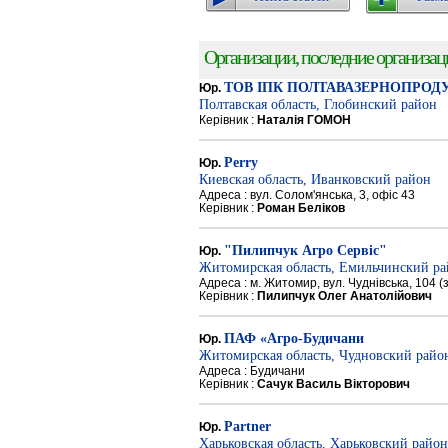
Организации, последние организации
ТОВ ІПК ПОЛТАВАЗЕРНОПРОД
Юр.
Полтавская область, Глобинский район
Керівник :
Наталія ГОМОН
Perry
Юр.
Киевская область, Иванковский район
Адреса : вул. Солом'янська, 3, офіс 43
Керівник :
Роман Беліков
"Пилипчук Агро Сервіс"
Юр.
Житомирская область, Емильчинский р
Адреса : м. Житомир, вул. Чуднівська, 104 
Керівник :
Пилипчук Олег Анатолійович
ПАФ «Агро-Будичани
Юр.
Житомирская область, Чудновский райо
Адреса : Будичани
Керівник :
Сачук Василь Вікторович
Partner
Юр.
Харьковская область, Харьковский район